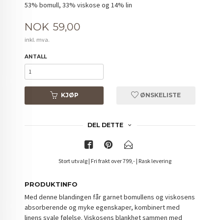
53% bomull, 33% viskose og 14% lin
Pris
NOK
59,00
inkl. mva.
ANTALL
KJØP
ØNSKELISTE
DEL DETTE
Stort utvalg | Fri frakt over 799,- | Rask levering
PRODUKTINFO
Med denne blandingen får garnet bomullens og viskosens
absorberende og myke egenskaper, kombinert med
linens svale følelse. Viskosens blankhet sammen med