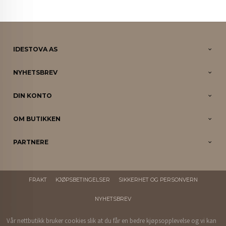
IDESTOVA AS
NYHETSBREV
DIN KONTO
OM BUTIKKEN
PARTNERE
FRAKT
KJØPSBETINGELSER
SIKKERHET OG PERSONVERN
NYHETSBREV
Vår nettbutikk bruker cookies slik at du får en bedre kjøpsopplevelse og vi kan