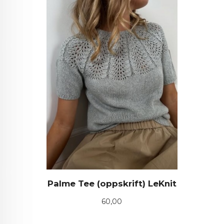
Palme Tee (oppskrift) LeKnit
Pris
60,00