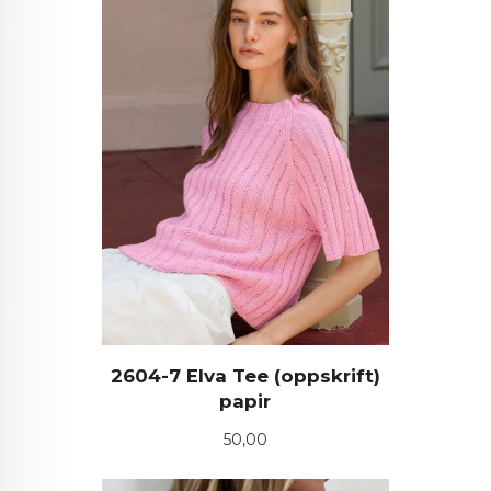
2604-7 Elva Tee (oppskrift)
papir
Pris
50,00