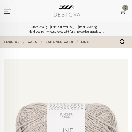
Gå
0
til
innholdet
Stort utvalg
Fri frakt over 799,-
Rask levering
Meld deg på nyhetsbrevet vårt for å holde deg oppdatert
FORSIDE
GARN
SANDNES GARN
LINE