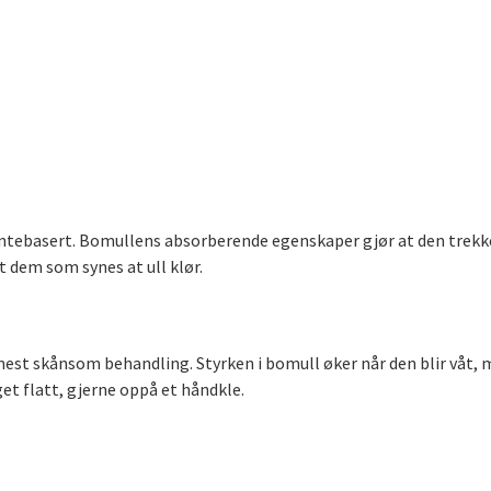
ntebasert. Bomullens absorberende egenskaper gjør at den trekker l
 dem som synes at ull klør.
 mest skånsom behandling. Styrken i bomull øker når den blir våt,
et flatt, gjerne oppå et håndkle.