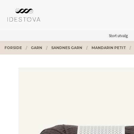
Gå
Lukk
PRODUKTER
til
innholdet
Stort utvalg
FORSIDE
GARN
SANDNES GARN
MANDARIN PETIT