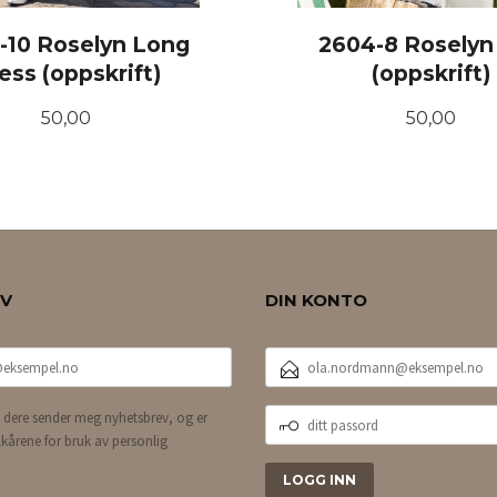
-10 Roselyn Long
2604-8 Roselyn
ess (oppskrift)
(oppskrift)
Pris
Pris
50,00
50,00
KJØP
KJØP
EV
DIN KONTO
E-
POSTADRESSE
DITT
 dere sender meg nyhetsbrev, og er
PASSORD
lkårene for bruk av personlig