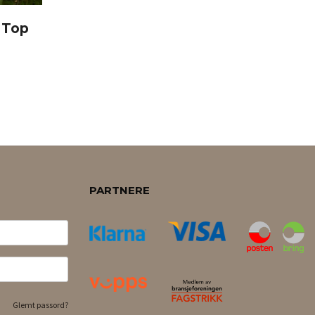
 Top
PARTNERE
Glemt passord?