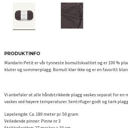
PRODUKTINFO
Mandarin Petit er vår tynneste bomullskvalitet og er 100 % pla
kluter og sommerplagg. Bomull klør ikke og er en favoritt blant
Vi anbefaler at alle håndstrikkede plagg vaskes separat for en
vaskes ved høyere temperaturer. Sentrifuger godt og tørk plagg
Løpelengde: Ca. 180 meter pr. 50 gram
Veiledende pinner: Pinne nr 3
Strikkefasthet: 27 masker = 10 cm