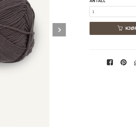
ANTALL
Next
KJØ