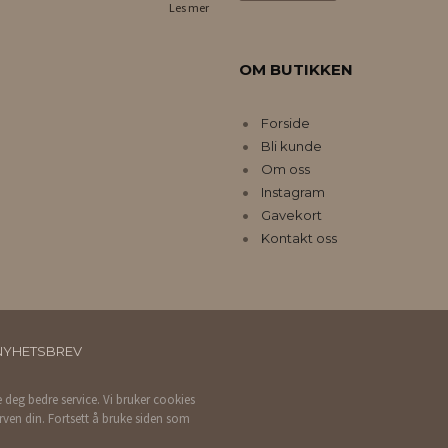
Les mer
OM BUTIKKEN
Forside
Bli kunde
Om oss
Instagram
Gavekort
Kontakt oss
NYHETSBREV
e deg bedre service. Vi bruker cookies
rven din. Fortsett å bruke siden som