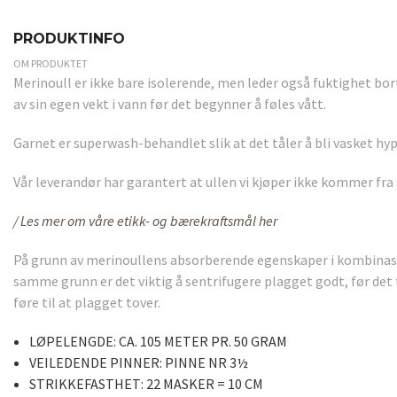
PRODUKTINFO
OM PRODUKTET
Merinoull er ikke bare isolerende, men leder også fuktighet bor
av sin egen vekt i vann før det begynner å føles vått.
Garnet er superwash-behandlet slik at det tåler å bli vasket hy
Vår leverandør har garantert at ullen vi kjøper ikke kommer fra
/ Les mer om våre etikk- og bærekraftsmål her
På grunn av merinoullens absorberende egenskaper i kombinas
samme grunn er det viktig å sentrifugere plagget godt, før det 
føre til at plagget tover.
LØPELENGDE:
CA. 105 METER PR. 50 GRAM
VEILEDENDE PINNER:
PINNE NR 3½
STRIKKEFASTHET:
22 MASKER = 10 CM