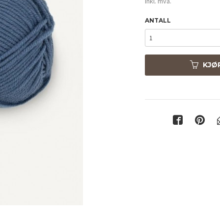
inkl. mva.
ANTALL
KJØ