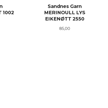
n
Sandnes Garn
 1002
MERINOULL LYS
EIKENØTT 2550
Pris
85,00
KJØP