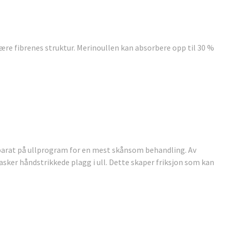
være fibrenes struktur. Merinoullen kan absorbere opp til 30 %
parat på ullprogram for en mest skånsom behandling. Av
asker håndstrikkede plagg i ull. Dette skaper friksjon som kan