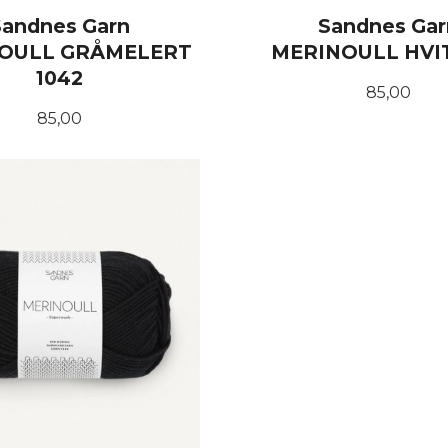
Sandnes Garn
Sandnes Gar
OULL GRÅMELERT
MERINOULL HVIT
1042
Pris
85,00
Pris
85,00
KJØP
KJØP