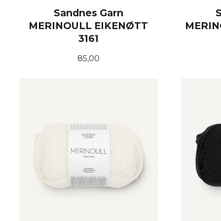
Sandnes Garn
MERINOULL EIKENØTT
MERIN
3161
Pris
85,00
KJØP