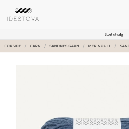
Gå
Lukk
PRODUKTER
til
innholdet
Stort utvalg
FORSIDE
GARN
SANDNES GARN
MERINOULL
SAN