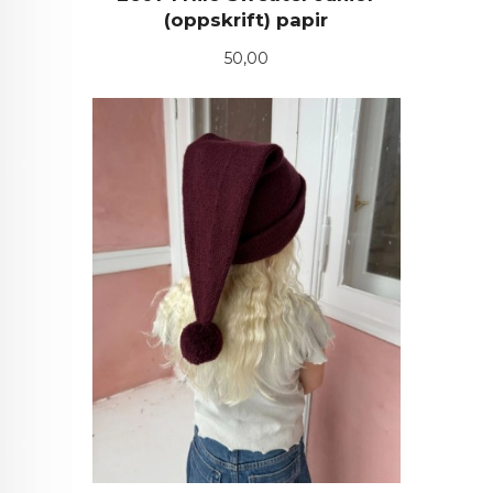
(oppskrift) papir
Pris
50,00