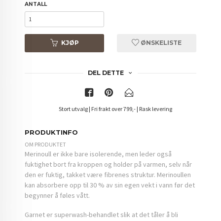
ANTALL
KJØP
ØNSKELISTE
DEL DETTE
Stort utvalg | Fri frakt over 799,- | Rask levering
PRODUKTINFO
OM PRODUKTET
Merinoull er ikke bare isolerende, men leder også
fuktighet bort fra kroppen og holder på varmen, selv når
den er fuktig, takket være fibrenes struktur. Merinoullen
kan absorbere opp til 30 % av sin egen vekt i vann før det
begynner å føles vått.
Garnet er superwash-behandlet slik at det tåler å bli