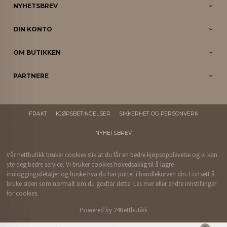
NYHETSBREV
DIN KONTO
OM BUTIKKEN
PARTNERE
FRAKT
KJØPSBETINGELSER
SIKKERHET OG PERSONVERN
NYHETSBREV
Vår nettbutikk bruker cookies slik at du får en bedre kjøpsopplevelse og vi kan
yte deg bedre service. Vi bruker cookies hovedsaklig til å lagre
innloggingsdetaljer og huske hva du har puttet i handlekurven din. Fortsett å
bruke siden som normalt om du godtar dette.
Les mer
eller
endre innstillinger
for cookies.
Powered by
24Nettbutikk