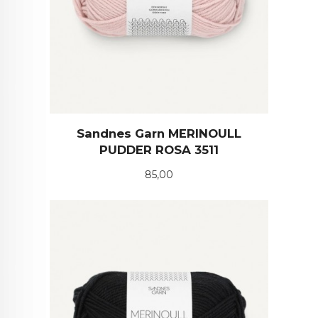
Sandnes Garn MERINOULL
PUDDER ROSA 3511
Pris
85,00