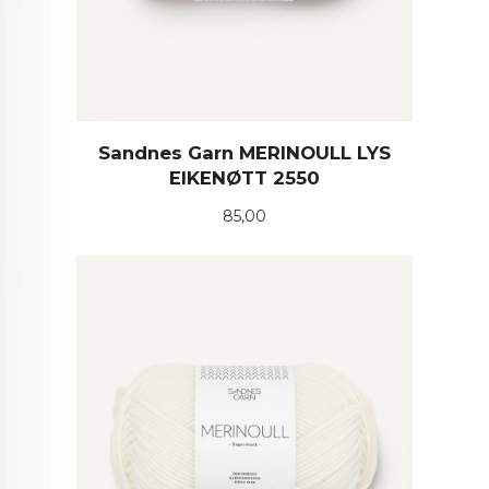
Sandnes Garn MERINOULL LYS
EIKENØTT 2550
Pris
85,00