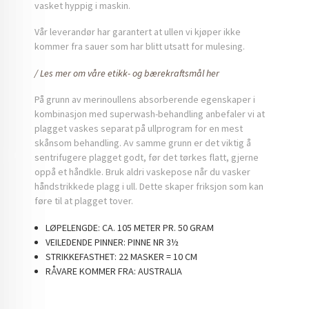
vasket hyppig i maskin.
Vår leverandør har garantert at ullen vi kjøper ikke
kommer fra sauer som har blitt utsatt for mulesing.
/ Les mer om våre etikk- og bærekraftsmål her
På grunn av merinoullens absorberende egenskaper i
kombinasjon med superwash-behandling anbefaler vi at
plagget vaskes separat på ullprogram for en mest
skånsom behandling. Av samme grunn er det viktig å
sentrifugere plagget godt, før det tørkes flatt, gjerne
oppå et håndkle. Bruk aldri vaskepose når du vasker
håndstrikkede plagg i ull. Dette skaper friksjon som kan
føre til at plagget tover.
LØPELENGDE:
CA. 105 METER PR. 50 GRAM
VEILEDENDE PINNER:
PINNE NR 3½
STRIKKEFASTHET:
22 MASKER = 10 CM
RÅVARE KOMMER FRA:
AUSTRALIA