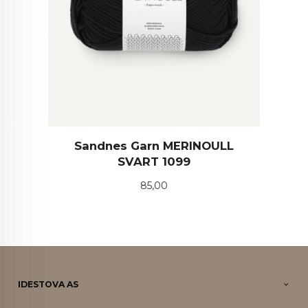
Sandnes Garn MERINOULL
SVART 1099
Pris
85,00
IDESTOVA AS