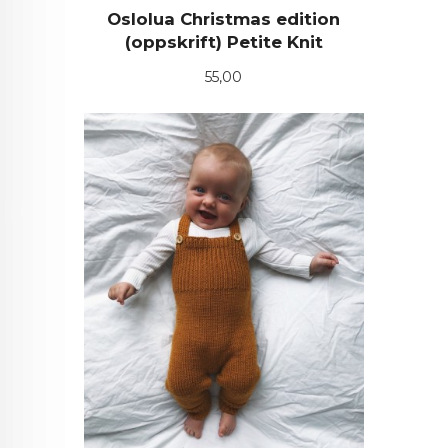
Oslolua Christmas edition
(oppskrift) Petite Knit
Pris
55,00