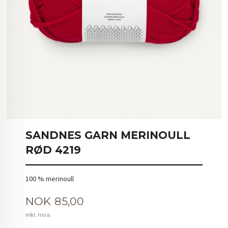
SANDNES GARN MERINOULL
RØD 4219
100 % merinoull
Pris
NOK
85,00
inkl. mva.