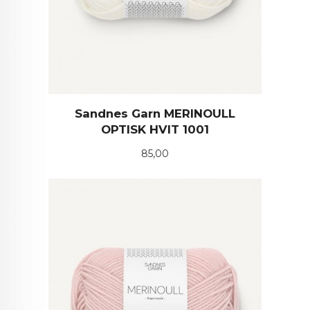
Sandnes Garn MERINOULL
OPTISK HVIT 1001
Pris
85,00