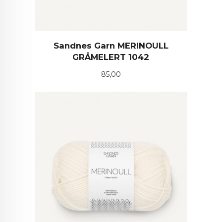
Sandnes Garn MERINOULL
GRÅMELERT 1042
Pris
85,00