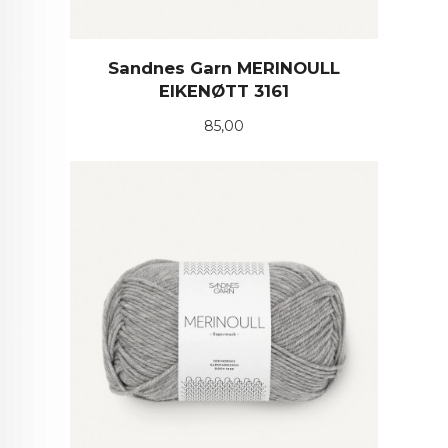
Sandnes Garn MERINOULL
EIKENØTT 3161
Pris
85,00