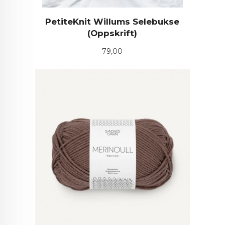
PetiteKnit Willums Selebukse
(Oppskrift)
Pris
79,00