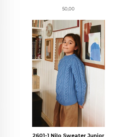
Pris
50,00
2601-1 Nilo Sweater Junior