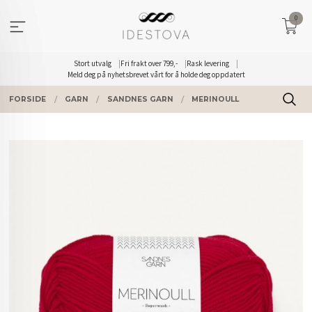
Gå
0
til
innholdet
Stort utvalg
Fri frakt over 799,-
Rask levering
Meld deg på nyhetsbrevet vårt for å holde deg oppdatert
FORSIDE
GARN
SANDNES GARN
MERINOULL