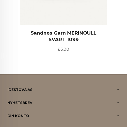
Sandnes Garn MERINOULL
SVART 1099
Pris
85,00
IDESTOVA AS
NYHETSBREV
DIN KONTO