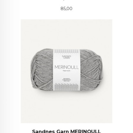
Pris
85,00
Sandnes Garn MERINOULL