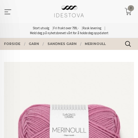
Gå
0
til
innholdet
Stort utvalg
Fri frakt over 799,-
Rask levering
Meld deg på nyhetsbrevet vårt for å holde deg oppdatert
FORSIDE
GARN
SANDNES GARN
MERINOULL