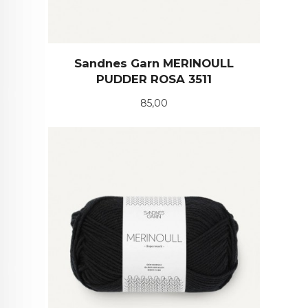
Sandnes Garn MERINOULL
PUDDER ROSA 3511
Pris
85,00