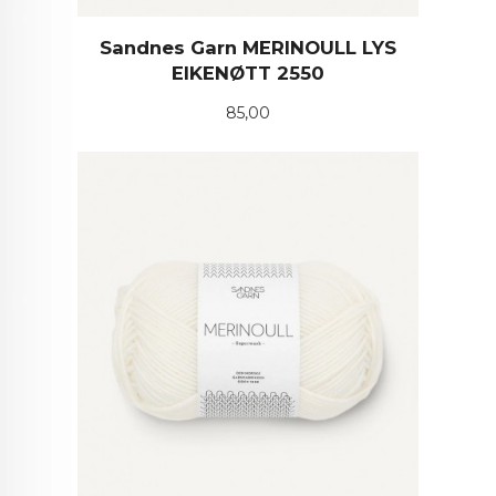
Sandnes Garn MERINOULL LYS
EIKENØTT 2550
Pris
85,00