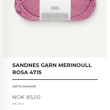
SANDNES GARN MERINOULL
ROSA 4715
100 % merinoull
Pris
NOK
85,00
inkl. mva.