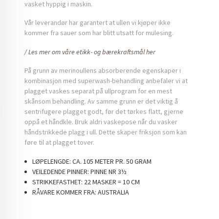
vasket hyppig i maskin.
Vår leverandør har garantert at ullen vi kjøper ikke
kommer fra sauer som har blitt utsatt for mulesing.
/ Les mer om våre etikk- og bærekraftsmål her
På grunn av merinoullens absorberende egenskaper i
kombinasjon med superwash-behandling anbefaler vi at
plagget vaskes separat på ullprogram for en mest
skånsom behandling. Av samme grunn er det viktig å
sentrifugere plagget godt, før det tørkes flatt, gjerne
oppå et håndkle. Bruk aldri vaskepose når du vasker
håndstrikkede plagg i ull. Dette skaper friksjon som kan
føre til at plagget tover.
LØPELENGDE:
CA. 105 METER PR. 50 GRAM
VEILEDENDE PINNER:
PINNE NR 3½
STRIKKEFASTHET:
22 MASKER = 10 CM
RÅVARE KOMMER FRA:
AUSTRALIA