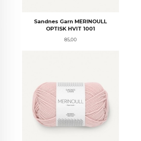
Sandnes Garn MERINOULL
OPTISK HVIT 1001
Pris
85,00