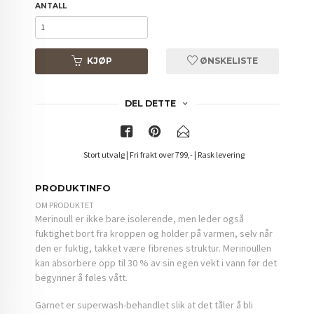
ANTALL
KJØP
ØNSKELISTE
DEL DETTE
Stort utvalg | Fri frakt over 799,- | Rask levering
PRODUKTINFO
OM PRODUKTET
Merinoull er ikke bare isolerende, men leder også
fuktighet bort fra kroppen og holder på varmen, selv når
den er fuktig, takket være fibrenes struktur. Merinoullen
kan absorbere opp til 30 % av sin egen vekt i vann før det
begynner å føles vått.
Garnet er superwash-behandlet slik at det tåler å bli