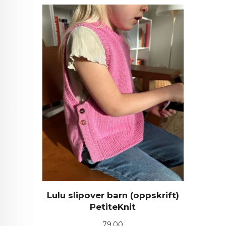
Lulu slipover barn (oppskrift)
PetiteKnit
Pris
79,00