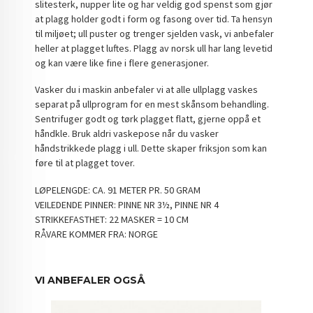
slitesterk, nupper lite og har veldig god spenst som gjør
at plagg holder godt i form og fasong over tid. Ta hensyn
til miljøet; ull puster og trenger sjelden vask, vi anbefaler
heller at plagget luftes. Plagg av norsk ull har lang levetid
og kan være like fine i flere generasjoner.
Vasker du i maskin anbefaler vi at alle ullplagg vaskes
separat på ullprogram for en mest skånsom behandling.
Sentrifuger godt og tørk plagget flatt, gjerne oppå et
håndkle. Bruk aldri vaskepose når du vasker
håndstrikkede plagg i ull. Dette skaper friksjon som kan
føre til at plagget tover.
LØPELENGDE: CA. 91 METER PR. 50 GRAM
VEILEDENDE PINNER: PINNE NR 3½, PINNE NR 4
STRIKKEFASTHET: 22 MASKER = 10 CM
RÅVARE KOMMER FRA: NORGE
VI ANBEFALER OGSÅ