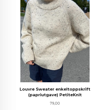
Louvre Sweater enkeltoppskrift
(papriutgave) PetiteKnit
Pris
79,00