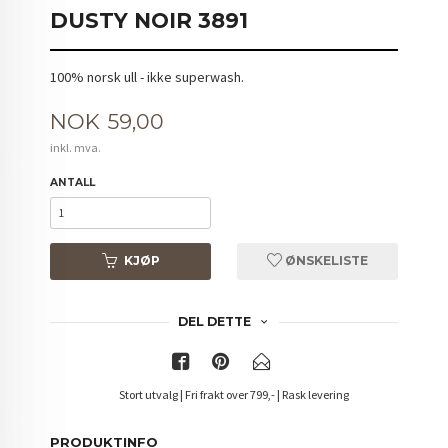
DUSTY NOIR 3891
100% norsk ull - ikke superwash.
Pris
NOK
59,00
inkl. mva.
ANTALL
KJØP
ØNSKELISTE
DEL DETTE
Stort utvalg | Fri frakt over 799,- | Rask levering
PRODUKTINFO