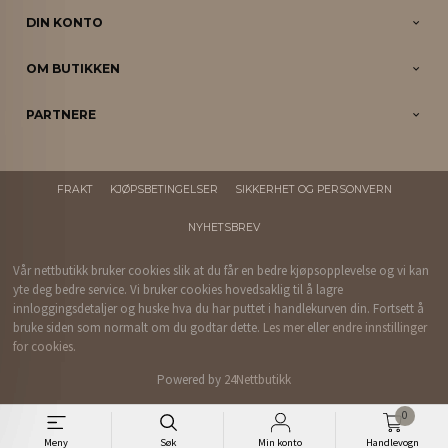
DIN KONTO
OM BUTIKKEN
PARTNERE
FRAKT
KJØPSBETINGELSER
SIKKERHET OG PERSONVERN
NYHETSBREV
Vår nettbutikk bruker cookies slik at du får en bedre kjøpsopplevelse og vi kan
yte deg bedre service. Vi bruker cookies hovedsaklig til å lagre
innloggingsdetaljer og huske hva du har puttet i handlekurven din. Fortsett å
bruke siden som normalt om du godtar dette.
Les mer
eller
endre innstillinger
for cookies.
Powered by
24Nettbutikk
0
Meny
Søk
Min konto
Handlevogn