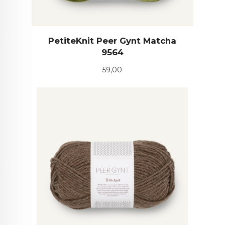
PetiteKnit Peer Gynt Matcha
9564
Pris
59,00