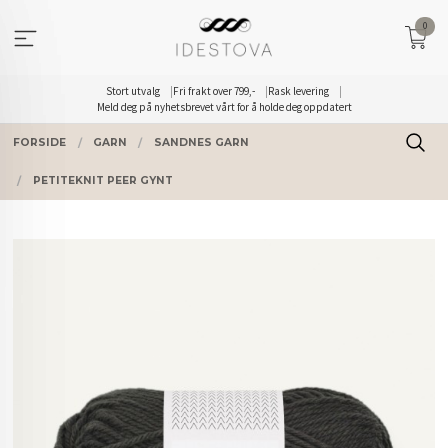
Gå
0
til
innholdet
Stort utvalg
Fri frakt over 799,-
Rask levering
Meld deg på nyhetsbrevet vårt for å holde deg oppdatert
FORSIDE
GARN
SANDNES GARN
PETITEKNIT PEER GYNT