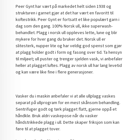
Peer Gynt har vært på markedet helt siden 1938 og
strukturen i garnet gjør at det har vært en favoritt til
koftestrikk. Peer Gynt er fortsatt et like populært garn i
dag som den gang. 100% Norsk ull, ikke superwash-
behandlet. Plagg i norsk ull oppleves lette, lune og blir
mykere for hver gang du bruker det. Norsk ull er
slitesterk, nupper lite og har veldig god spenst som gjør
at plagg holder godt i form og fasong over tid. Ta hensyn
til miljøet; ull puster og trenger sjelden vask, vi anbefaler
heller at plagget luftes. Plagg av norsk ull har lang levetid
og kan være like fine i flere generasjoner.
Vasker du i maskin anbefaler vi at alle ullplagg vaskes
separat på ullprogram for en mest skånsom behandling.
Sentrifuger godt og tørk plagget flatt, gjerne oppå et
håndkle. Bruk aldri vaskepose når du vasker
håndstrikkede plagg i ull. Dette skaper friksjon som kan
føre til at plagget tover.