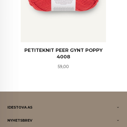
PETITEKNIT PEER GYNT POPPY
4008
Pris
59,00
IDESTOVA AS
NYHETSBREV