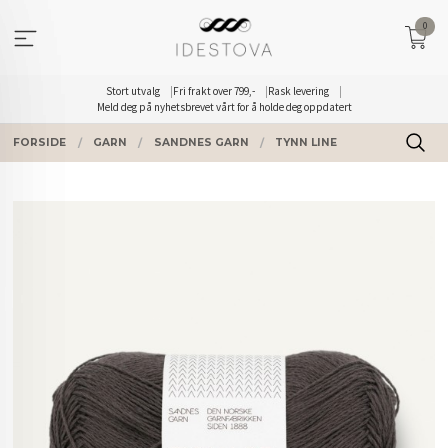
Gå
0
til
innholdet
Stort utvalg
Fri frakt over 799,-
Rask levering
Meld deg på nyhetsbrevet vårt for å holde deg oppdatert
FORSIDE
GARN
SANDNES GARN
TYNN LINE