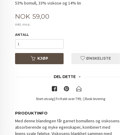
53% bomull, 33% viskose og 14% lin
Pris
NOK
59,00
inkl. mva.
ANTALL
KJØP
ØNSKELISTE
DEL DETTE
Stort utvalg | Fri frakt over 799,- | Rask levering
PRODUKTINFO
Med denne blandingen får garnet bomullens og viskosens
absorberende og myke egenskaper, kombinert med
linens svale følelse. Viskosens blankhet sammen med