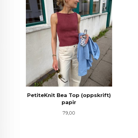
PetiteKnit Bea Top (oppskrift)
papir
Pris
79,00