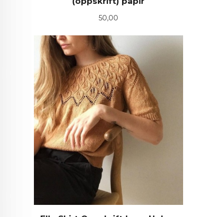
(oppskrift) papir
Pris
50,00