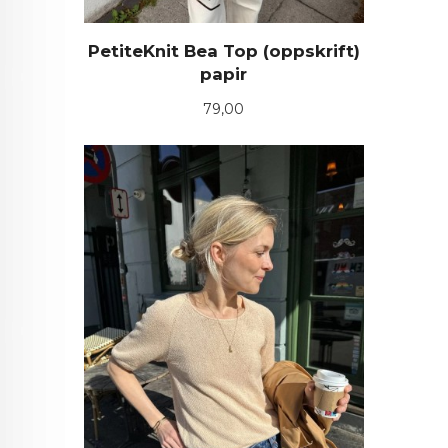
PetiteKnit Bea Top (oppskrift)
papir
Pris
79,00