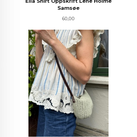
Ella Shirt Oppskrift Lene Holme
Samsøe
Pris
60,00