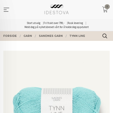
Gå
0
til
innholdet
Stort utvalg
Fri frakt over 799,-
Rask levering
Meld deg på nyhetsbrevet vårt for å holde deg oppdatert
FORSIDE
GARN
SANDNES GARN
TYNN LINE