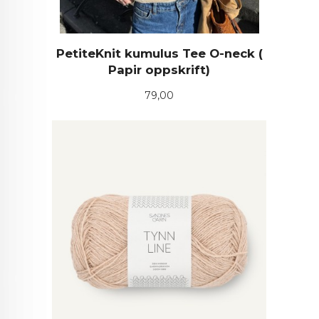
PetiteKnit kumulus Tee O-neck (
Papir oppskrift)
Pris
79,00