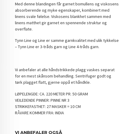
Med denne blandingen får garnet bomullens og viskosens
absorberende og myke egenskaper, kombinert med
linens svale følelse. Viskosens blankhet sammen med
linens matthet gir garnet en spennende struktur og
overflate.
Tynn Line og Line er samme garnkvalitet med ulik tykkelse
– Tynn Line er 3-tråds garn og Line 4-tråds garn.
Vi anbefaler at alle håndstrikkede plagg vaskes separat
for en mest skånsom behandling. Sentrifuger godt og
tørk plagget flatt, gjerne oppå et håndkle.
LØPELENGDE: CA. 220 METER PR. 50 GRAM
VEILEDENDE PINNER: PINNE NR 3
STRIKKEFASTHET: 27 MASKER = 10 CM
RÅVARE KOMMER FRA: INDIA
VI ANBEFALER OGSÅ