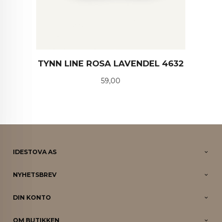
TYNN LINE ROSA LAVENDEL 4632
Pris
59,00
IDESTOVA AS
NYHETSBREV
DIN KONTO
OM BUTIKKEN