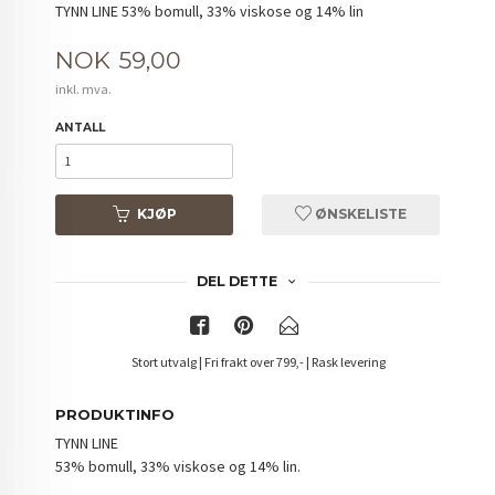
TYNN LINE 53% bomull, 33% viskose og 14% lin
Pris
NOK
59,00
inkl. mva.
ANTALL
KJØP
ØNSKELISTE
DEL DETTE
Stort utvalg | Fri frakt over 799,- | Rask levering
PRODUKTINFO
TYNN LINE
53% bomull, 33% viskose og 14% lin.