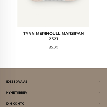
TYNN MERINOULL MARSIPAN
2321
Pris
85,00
IDESTOVA AS
NYHETSBREV
DIN KONTO