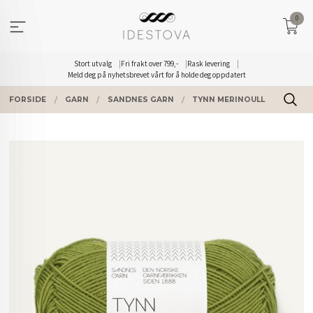
Gå
0
til
innholdet
Stort utvalg
Fri frakt over 799,-
Rask levering
Meld deg på nyhetsbrevet vårt for å holde deg oppdatert
FORSIDE
GARN
SANDNES GARN
TYNN MERINOULL