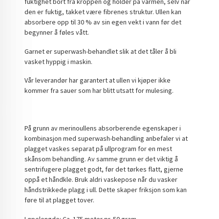
fuktighet bort fra kroppen og holder på varmen, selv når
den er fuktig, takket være fibrenes struktur. Ullen kan
absorbere opp til 30 % av sin egen vekt i vann før det
begynner å føles vått.
Garnet er superwash-behandlet slik at det tåler å bli
vasket hyppig i maskin.
Vår leverandør har garantert at ullen vi kjøper ikke
kommer fra sauer som har blitt utsatt for mulesing.
På grunn av merinoullens absorberende egenskaper i
kombinasjon med superwash-behandling anbefaler vi at
plagget vaskes separat på ullprogram for en mest
skånsom behandling. Av samme grunn er det viktig å
sentrifugere plagget godt, før det tørkes flatt, gjerne
oppå et håndkle. Bruk aldri vaskepose når du vasker
håndstrikkede plagg i ull. Dette skaper friksjon som kan
føre til at plagget tover.
Løpelengde: Ca. 175 meter pr. 50 gram