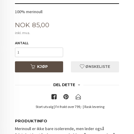
100% merinoull
Pris
NOK
85,00
inkl. mva.
ANTALL
KJØP
ØNSKELISTE
DEL DETTE
Stort utvalg | Fri frakt over 799,- | Rask levering
PRODUKTINFO
Merinoull er ikke bare isolerende, men leder også