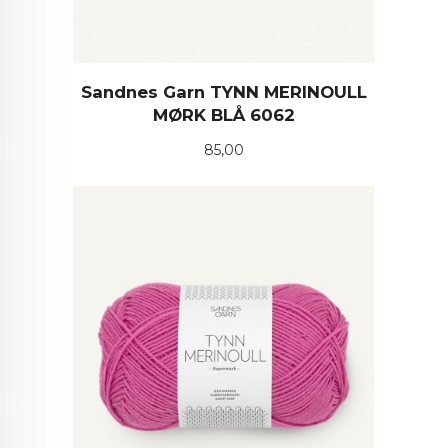
Sandnes Garn TYNN MERINOULL
MØRK BLÅ 6062
Pris
85,00