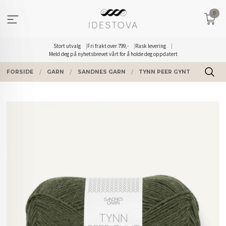
Gå
0
til
innholdet
Stort utvalg
Fri frakt over 799,-
Rask levering
Meld deg på nyhetsbrevet vårt for å holde deg oppdatert
FORSIDE
GARN
SANDNES GARN
TYNN PEER GYNT