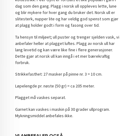
dag som den gang. Plagg i norsk ull oppleves lette, lune
og blir mykere for hver gang du bruker det. Norsk ull er
slitesterk, nupper lite og har veldig god spenst som gjør
at plagg holder godt i form og fasong over tid.
Ta hensyn til miljøet; ull puster og trenger sjelden vask, vi
anbefaler heller at plagget luftes. Plagg av norsk ull har
lang levetid og kan være like fine i flere generasjoner.
Dette gjør at norsk ull kan inngå i et mer bærekraftig
forbruk.
Strikkefasthet: 27 masker på pinne nr. 3 = 10 cm.
Løpelengde pr. nøste (50 gr) = ca 205 meter.
Plagget må vaskes separat.
Garnet kan vaskes i maskin på 30 grader ullprogram.
Mykningsmiddel anbefales ikke.
VI ANBEFALER OGSÅ