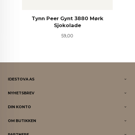
Tynn Peer Gynt 3880 Mørk
Sjokolade
Pris
59,00
IDESTOVA AS
NYHETSBREV
DIN KONTO
OM BUTIKKEN
PARTNERE