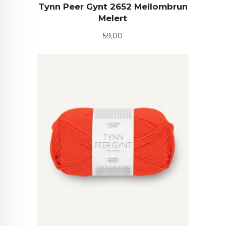
Tynn Peer Gynt 2652 Mellombrun
Melert
Pris
59,00