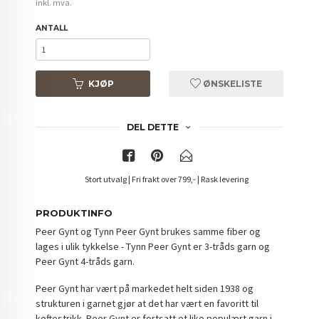
inkl. mva.
ANTALL
KJØP
ØNSKELISTE
DEL DETTE
Stort utvalg | Fri frakt over 799,- | Rask levering
PRODUKTINFO
Peer Gynt og Tynn Peer Gynt brukes samme fiber og
lages i ulik tykkelse - Tynn Peer Gynt er 3-tråds garn og
Peer Gynt 4-tråds garn.
Peer Gynt har vært på markedet helt siden 1938 og
strukturen i garnet gjør at det har vært en favoritt til
koftestrikk. Peer Gynt er fortsatt et like populært garn i