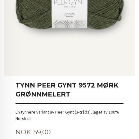
TYNN PEER GYNT 9572 MØRK
GRØNNMELERT
En tynnere variant av Peer Gynt (3-tråds), laget av 100%
Norsk ull.
Pris
NOK
59,00