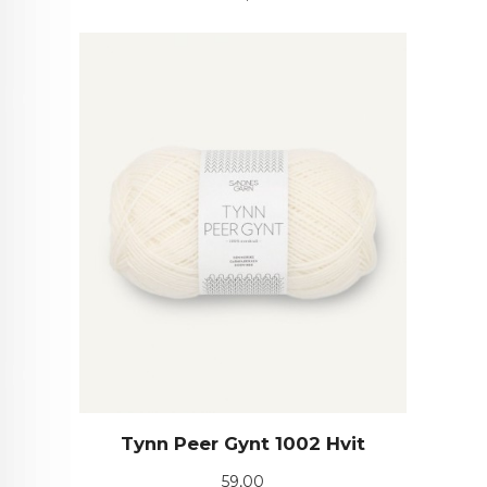
Tynn Peer Gynt 1002 Hvit
Pris
59,00