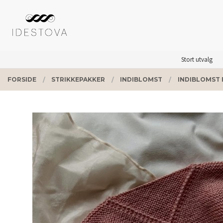
Gå
Lukk
PRODUKTER
til
innholdet
Stort utvalg
FORSIDE
STRIKKEPAKKER
INDIBLOMST
INDIBLOMST 