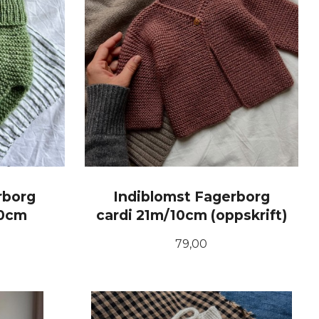
rborg
Indiblomst Fagerborg
10cm
cardi 21m/10cm (oppskrift)
Pris
79,00
KJØP