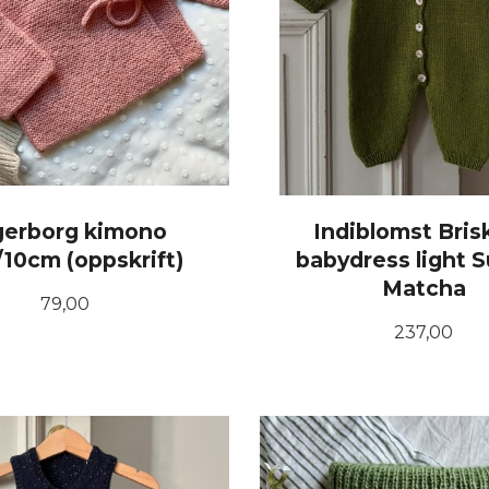
gerborg kimono
Indiblomst Bris
10cm (oppskrift)
babydress light 
Matcha
Pris
79,00
Pris
237,00
KJØP
LES MER