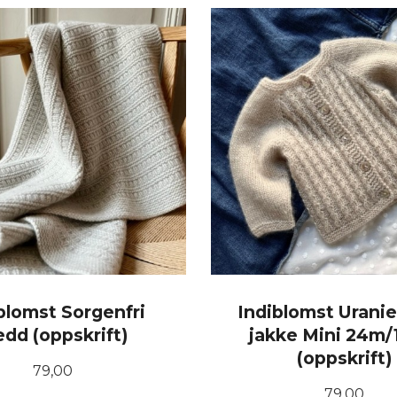
KJØP
KJØP
blomst Sorgenfri
Indiblomst Urani
edd (oppskrift)
jakke Mini 24m
(oppskrift)
Pris
79,00
Pris
79,00