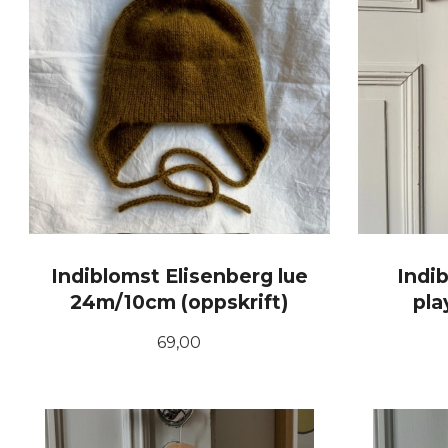
Indiblomst Elisenberg lue
Indi
24m/10cm (oppskrift)
pla
Pris
69,00
KJØP