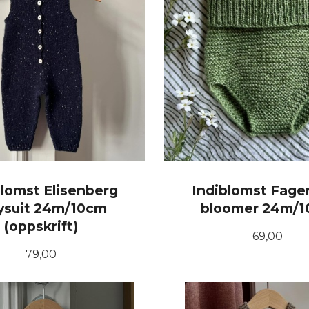
blomst Elisenberg
Indiblomst Fage
ysuit 24m/10cm
bloomer 24m/
(oppskrift)
Pris
69,00
Pris
79,00
KJØP
KJØP