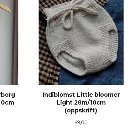
rborg
Indiblomst Little bloomer
10cm
Light 28m/10cm
(oppskrift)
Pris
69,00