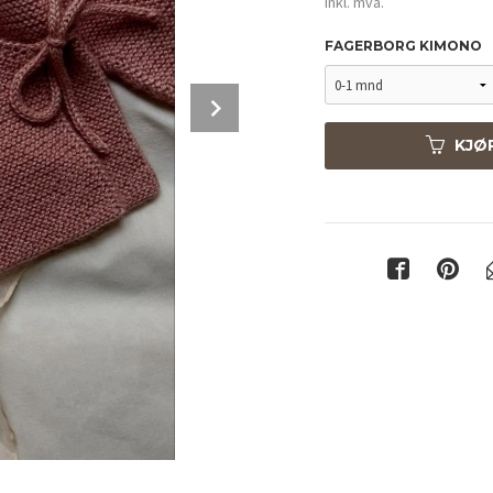
inkl. mva.
FAGERBORG KIMONO
Next
KJØ