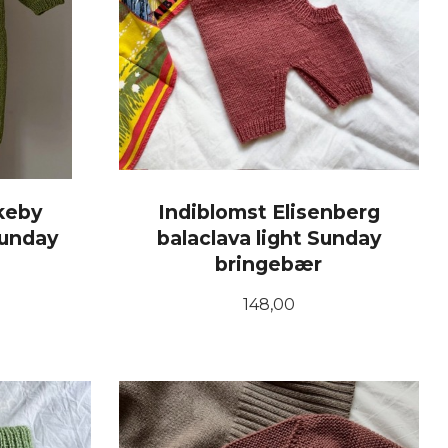
keby
Indiblomst Elisenberg
Sunday
balaclava light Sunday
bringebær
Pris
148,00
LES MER