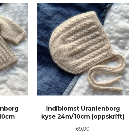
KJØP
enborg
Indiblomst Uranienborg
/10cm
kyse 24m/10cm (oppskrift)
Pris
69,00