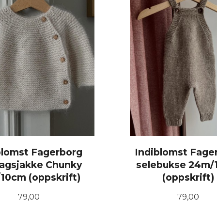
blomst Fagerborg
Indiblomst Fage
agsjakke Chunky
selebukse 24m/
10cm (oppskrift)
(oppskrift)
Pris
Pris
79,00
79,00