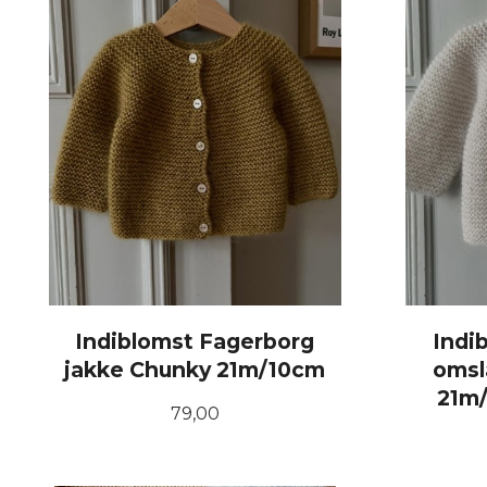
Indiblomst Fagerborg
Indi
jakke Chunky 21m/10cm
omsl
21m/
Pris
79,00