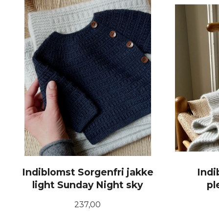
KJØP
Indiblomst Sorgenfri jakke
Indi
light Sunday Night sky
pl
Pris
237,00