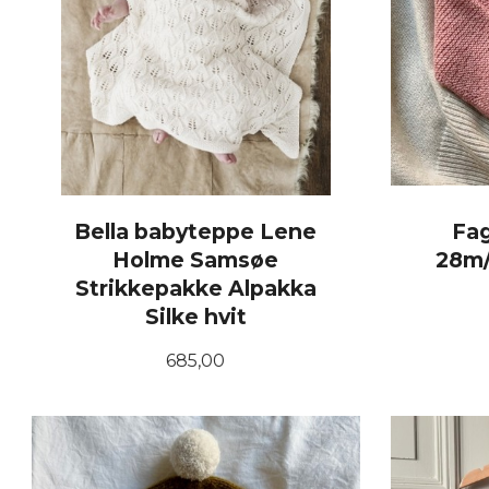
Bella babyteppe Lene
Fa
Holme Samsøe
28m/
Strikkepakke Alpakka
Silke hvit
Pris
685,00
KJØP