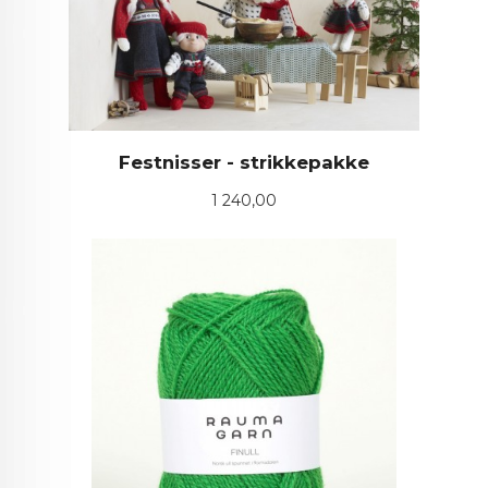
Festnisser - strikkepakke
Pris
1 240,00