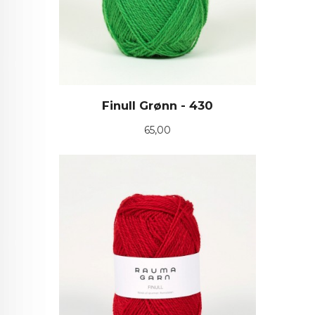
Finull Grønn - 430
Pris
65,00