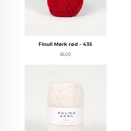
Finull Mørk rød - 435
Pris
65,00