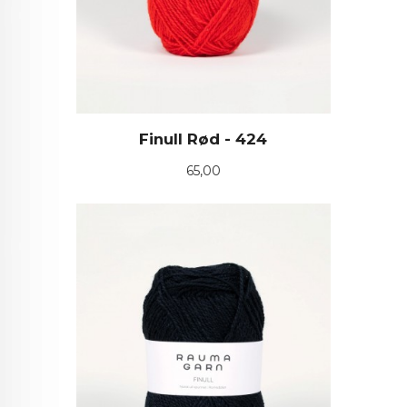
Finull Rød - 424
Pris
65,00