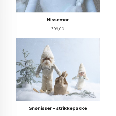
Nissemor
Pris
399,00
Snønisser - strikkepakke