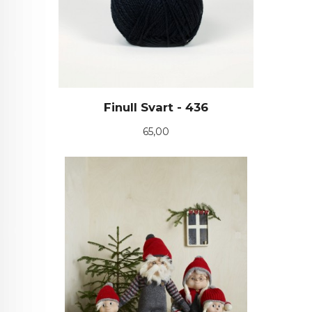
Finull Svart - 436
Pris
65,00