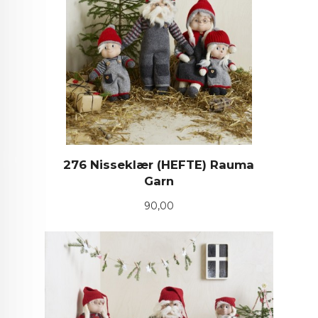
276 Nisseklær (HEFTE) Rauma
Garn
Pris
90,00