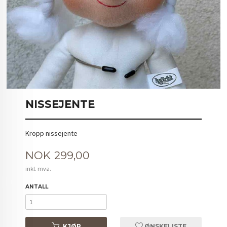
NISSEJENTE
Kropp nissejente
Pris
NOK
299,00
inkl. mva.
ANTALL
KJØP
ØNSKELISTE