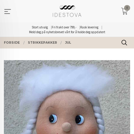
Gå
0
til
innholdet
Stort utvalg
Fri frakt over 799,-
Rask levering
Meld deg på nyhetsbrevet vårt for å holde deg oppdatert
FORSIDE
STRIKKEPAKKER
JUL