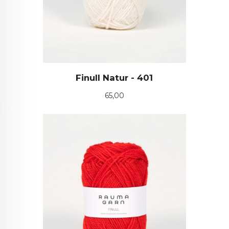
Finull Natur - 401
Pris
65,00