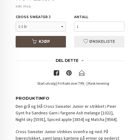
inkl. mva.
CROSS SWEATER J
ANTALL
KJØP
ØNSKELISTE
DEL DETTE
Stort utvalg | Fri frakt over 799,- | Rask levering
PRODUKTINFO
Den grå og blå Cross Sweater Junior er strikket i Peer
Gynt fra Sandnes Garn i fargene Ash melange [1021],
Night sky [5591], Spiced apple [3854] og Matcha [9564].
Cross Sweater Junior strikkes ovenfra og ned. På
bærestykket, samt langs kantene på ermer og nederst