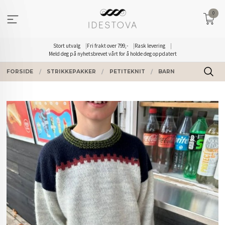
Gå
0
til
innholdet
Stort utvalg
Fri frakt over 799,-
Rask levering
Meld deg på nyhetsbrevet vårt for å holde deg oppdatert
FORSIDE
STRIKKEPAKKER
PETITEKNIT
BARN