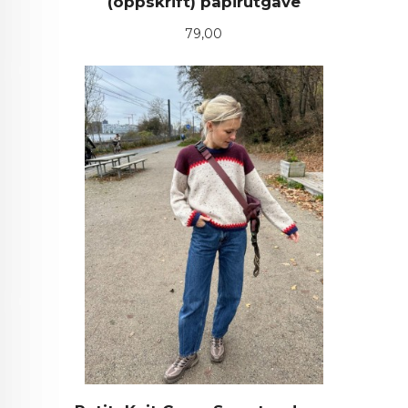
(oppskrift) papirutgave
Pris
79,00