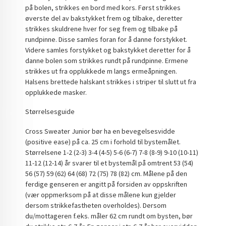
på bolen, strikkes en bord med kors. Først strikkes
øverste del av bakstykket frem og tilbake, deretter
strikkes skuldrene hver for seg frem og tilbake på
rundpinne. Disse samles foran for å danne forstykket.
Videre samles forstykket og bakstykket deretter for å
danne bolen som strikkes rundt på rundpinne. Ermene
strikkes ut fra opplukkede m langs ermeåpningen.
Halsens brettede halskant strikkes i striper til slutt ut fra
opplukkede masker.
Størrelsesguide
Cross Sweater Junior bør ha en bevegelsesvidde
(positive ease) på ca. 25 cm i forhold til bystemålet.
Størrelsene 1-2 (2-3) 3-4 (4-5) 5-6 (6-7) 7-8 (8-9) 9-10 (10-11)
11-12 (12-14) år svarer til et bystemål på omtrent 53 (54)
56 (57) 59 (62) 64 (68) 72 (75) 78 (82) cm. Målene på den
ferdige genseren er angitt på forsiden av oppskriften
(vær oppmerksom på at disse målene kun gjelder
dersom strikkefastheten overholdes). Dersom
du/mottageren f.eks. måler 62 cm rundt om bysten, bør