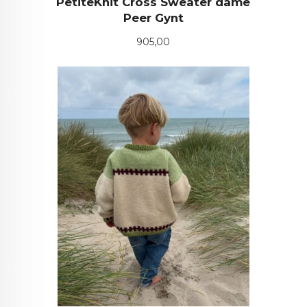
PetiteKnit Cross Sweater dame
Peer Gynt
Pris
905,00