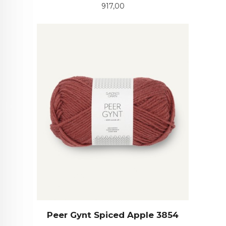
Pris
917,00
Peer Gynt Spiced Apple 3854