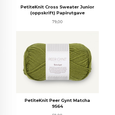
PetiteKnit Cross Sweater Junior
(oppskrift) Papirutgave
Pris
79,00
PetiteKnit Peer Gynt Matcha
9564