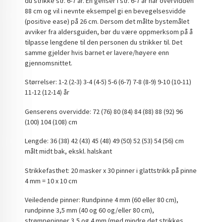
du strikke str. 6-7 år. En genser i str. 6-7 år har overvidden
88 cm og vil i nevnte eksempel gi en bevegelsesvidde
(positive ease) på 26 cm. Dersom det målte bystemålet
avviker fra aldersguiden, bør du være oppmerksom på å
tilpasse lengdene til den personen du strikker til. Det
samme gjelder hvis barnet er lavere/høyere enn
gjennomsnittet.
Størrelser: 1-2 (2-3) 3-4 (4-5) 5-6 (6-7) 7-8 (8-9) 9-10 (10-11)
11-12 (12-14) år
Genserens overvidde: 72 (76) 80 (84) 84 (88) 88 (92) 96
(100) 104 (108) cm
Lengde: 36 (38) 42 (43) 45 (48) 49 (50) 52 (53) 54 (56) cm
målt midt bak, ekskl. halskant
Strikkefasthet: 20 masker x 30 pinner i glattstrikk på pinne
4 mm = 10 x 10 cm
Veiledende pinner: Rundpinne 4 mm (60 eller 80 cm),
rundpinne 3,5 mm (40 og 60 og/eller 80 cm),
strømpepinner 3,5 og 4 mm (med mindre det strikkes