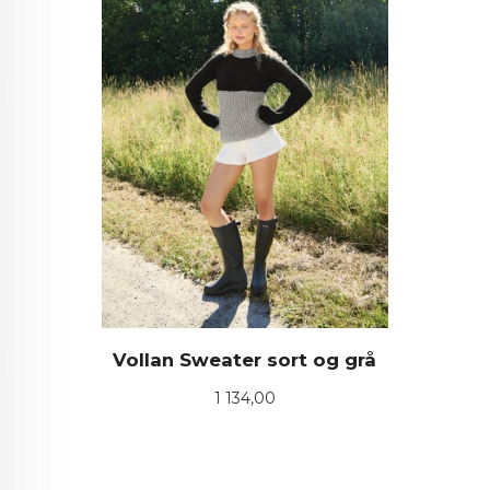
Vollan Sweater sort og grå
Pris
1 134,00