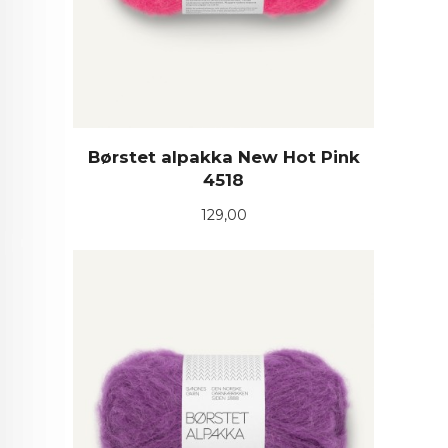
Børstet alpakka New Hot Pink
4518
Pris
129,00