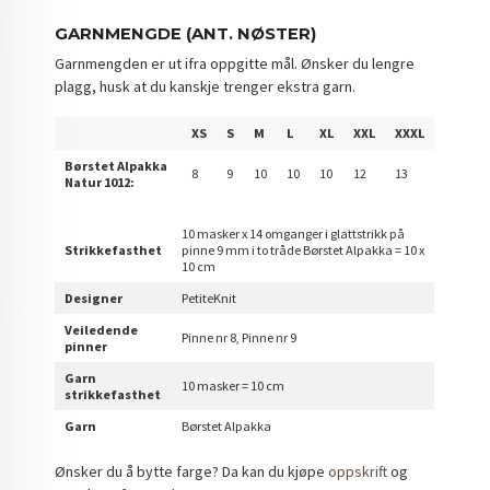
GARNMENGDE (ANT. NØSTER)
Garnmengden er ut ifra oppgitte mål. Ønsker du lengre
plagg, husk at du kanskje trenger ekstra garn.
XS
S
M
L
XL
XXL
XXXL
Børstet Alpakka
8
9
10
10
10
12
13
Natur 1012:
10 masker x 14 omganger i glattstrikk på
Strikkefasthet
pinne 9 mm i to tråde Børstet Alpakka = 10 x
10 cm
Designer
PetiteKnit
Veiledende
Pinne nr 8, Pinne nr 9
pinner
Garn
10 masker = 10 cm
strikkefasthet
Garn
Børstet Alpakka
Ønsker du å bytte farge? Da kan du kjøpe
oppskrift
og