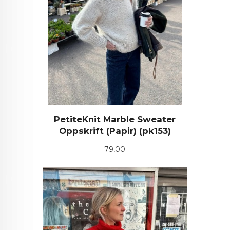
PetiteKnit Marble Sweater
Oppskrift (Papir) (pk153)
Pris
79,00