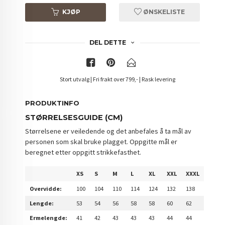
KJØP
ØNSKELISTE
DEL DETTE
Stort utvalg | Fri frakt over 799,- | Rask levering
PRODUKTINFO
STØRRELSESGUIDE (CM)
Størrelsene er veiledende og det anbefales å ta mål av
personen som skal bruke plagget. Oppgitte mål er
beregnet etter oppgitt strikkefasthet.
XS
S
M
L
XL
XXL
XXXL
Overvidde:
100
104
110
114
124
132
138
Lengde:
53
54
56
58
58
60
62
Ermelengde:
41
42
43
43
43
44
44