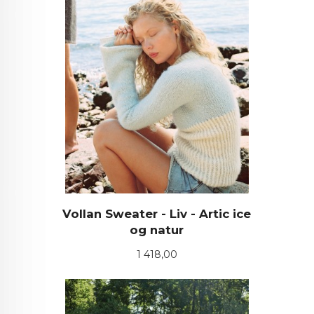
Vollan Sweater - Liv - Artic ice
og natur
Pris
1 418,00