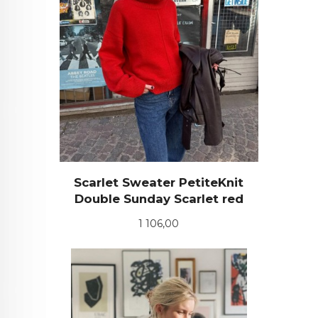
Scarlet Sweater PetiteKnit
Double Sunday Scarlet red
Pris
1 106,00