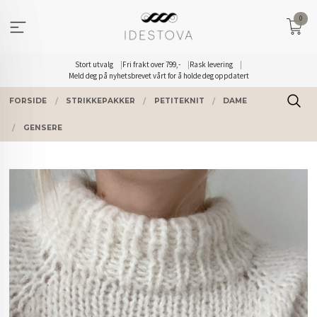
Gå
0
til
innholdet
Stort utvalg
Fri frakt over 799,-
Rask levering
Meld deg på nyhetsbrevet vårt for å holde deg oppdatert
FORSIDE
STRIKKEPAKKER
PETITEKNIT
DAME
GENSERE