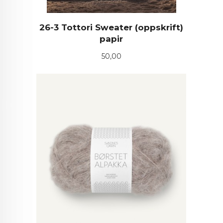
26-3 Tottori Sweater (oppskrift)
papir
Pris
50,00