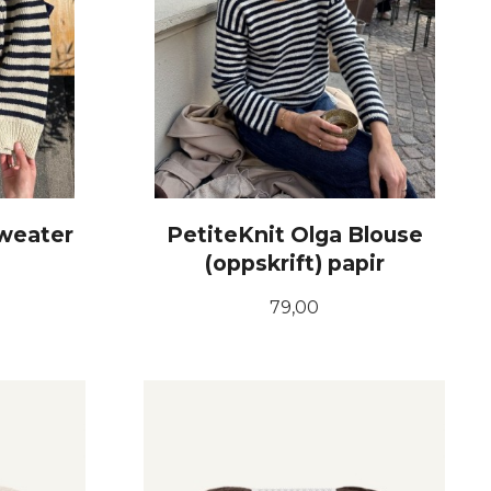
Sweater
PetiteKnit Olga Blouse
(oppskrift) papir
Pris
79,00
KJØP