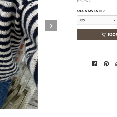
inkl. mva.
OLGA SWEATER
Next
KJØ