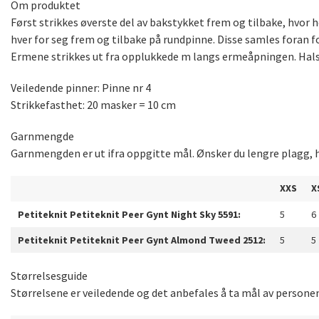
Om produktet
Først strikkes øverste del av bakstykket frem og tilbake, hvor 
hver for seg frem og tilbake på rundpinne. Disse samles foran 
Ermene strikkes ut fra opplukkede m langs ermeåpningen. Halse
Veiledende pinner: Pinne nr 4
Strikkefasthet: 20 masker = 10 cm
Garnmengde
Garnmengden er ut ifra oppgitte mål. Ønsker du lengre plagg, h
XXS
X
Petiteknit Petiteknit Peer Gynt Night Sky 5591:
5
6
Petiteknit Petiteknit Peer Gynt Almond Tweed 2512:
5
5
Størrelsesguide
Størrelsene er veiledende og det anbefales å ta mål av persone