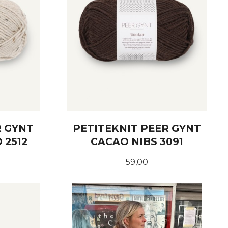
R GYNT
PETITEKNIT PEER GYNT
 2512
CACAO NIBS 3091
Pris
59,00
KJØP