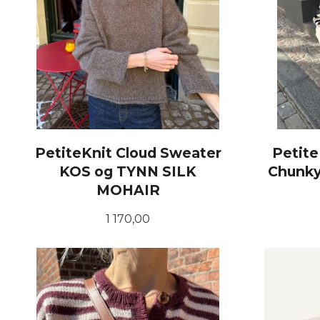
PetiteKnit Cloud Sweater
Petite
KOS og TYNN SILK
Chunky 
MOHAIR
Pris
1 170,00
LES MER