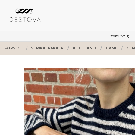
Gå
Lukk
PRODUKTER
til
innholdet
Stort utvalg
FORSIDE
STRIKKEPAKKER
PETITEKNIT
DAME
GEN