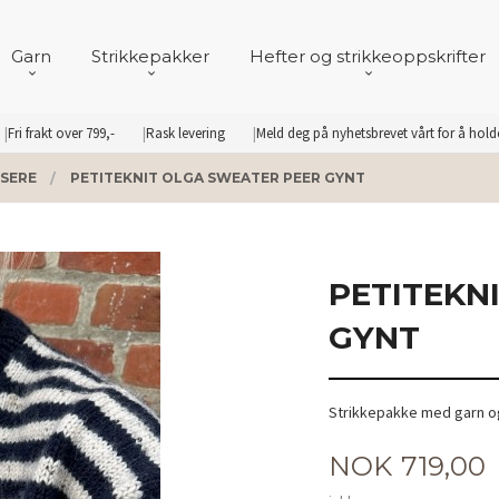
Garn
Strikkepakker
Hefter og strikkeoppskrifter
Fri frakt over 799,-
Rask levering
Meld deg på nyhetsbrevet vårt for å hol
SERE
PETITEKNIT OLGA SWEATER PEER GYNT
PETITEKN
GYNT
Strikkepakke med garn og
Pris
NOK
719,00