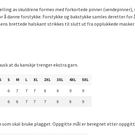
helling av skuldrene formes med forkortede pinner (vendepinner), 
for å danne forstykke. Forstykke og bakstykke samles deretter for 
ns brettede halskant strikkes til slutt ut fra opplukkede masker.
usk at du kanskje trenger ekstra garn.
S
S
M
L
XL
2XL
3XL
4XL
5XL
6
7
7
7
8
8
9
9
6
6
7
7
7
8
8
9
n som skal bruke plagget. Oppgitte mål er beregnet etter oppgitt