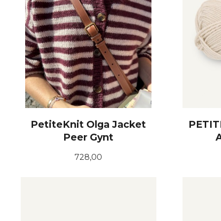
PetiteKnit Olga Jacket
PETIT
Peer Gynt
Pris
728,00
LES MER