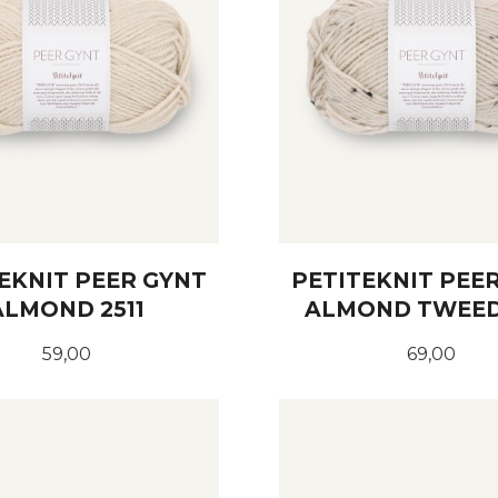
EKNIT PEER GYNT
PETITEKNIT PEE
ALMOND 2511
ALMOND TWEED
Pris
Pris
59,00
69,00
KJØP
KJØP