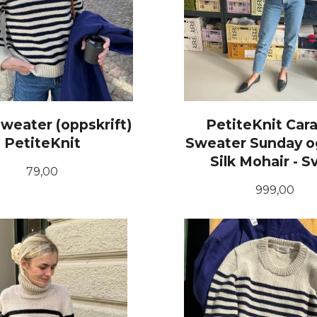
weater (oppskrift)
PetiteKnit Car
PetiteKnit
Sweater Sunday o
Silk Mohair - S
Pris
79,00
Pris
999,00
KJØP
LES MER