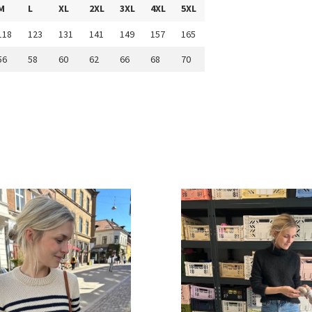
M
L
XL
2XL
3XL
4XL
5XL
118
123
131
141
149
157
165
56
58
60
62
66
68
70