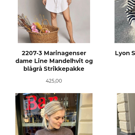
2207-3 Marinagenser
Lyon S
dame Line Mandelhvit og
blågrå Strikkepakke
Pris
425,00
LES MER