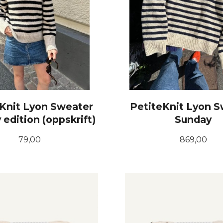
Knit Lyon Sweater
PetiteKnit Lyon 
edition (oppskrift)
Sunday
Pris
Pris
79,00
869,00
KJØP
LES MER