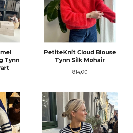
amel
PetiteKnit Cloud Blouse
g Tynn
Tynn Silk Mohair
vart
Pris
814,00
LES MER