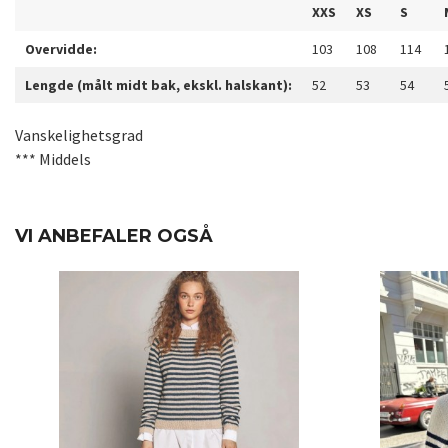
XXS
XS
S
Overvidde:
103
108
114
Lengde (målt midt bak, ekskl. halskant):
52
53
54
Vanskelighetsgrad
*** Middels
VI ANBEFALER OGSÅ