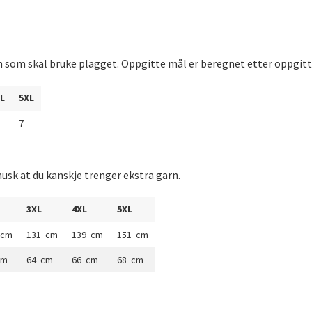
n som skal bruke plagget. Oppgitte mål er beregnet etter oppgitt
L
5XL
7
usk at du kanskje trenger ekstra garn.
3XL
4XL
5XL
 cm
131 cm
139 cm
151 cm
cm
64 cm
66 cm
68 cm