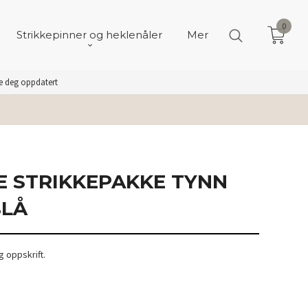
0
Strikkepinner og heklenåler
Mer
de deg oppdatert
E STRIKKEPAKKE TYNN
BLÅ
 oppskrift.