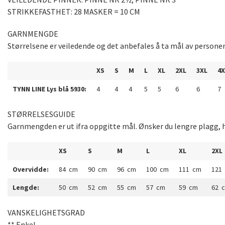
STRIKKEFASTHET: 28 MASKER = 10 CM
GARNMENGDE
Størrelsene er veiledende og det anbefales å ta mål av persone
XS
S
M
L
XL
2XL
3XL
4X
TYNN LINE Lys blå 5930:
4
4
4
5
5
6
6
7
STØRRELSESGUIDE
Garnmengden er ut ifra oppgitte mål. Ønsker du lengre plagg, h
XS
S
M
L
XL
2XL
Overvidde:
84 cm
90 cm
96 cm
100 cm
111 cm
121
Lengde:
50 cm
52 cm
55 cm
57 cm
59 cm
62 
VANSKELIGHETSGRAD
** Enkel