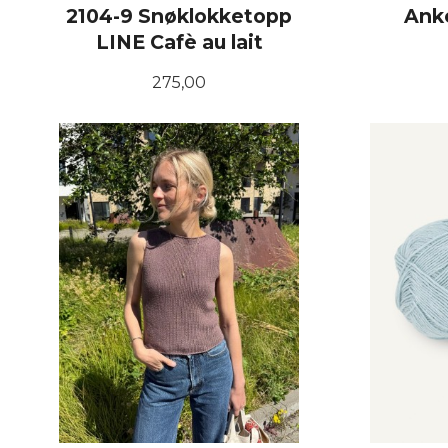
2104-9 Snøklokketopp
Anke
LINE Cafè au lait
Pris
275,00
LES MER