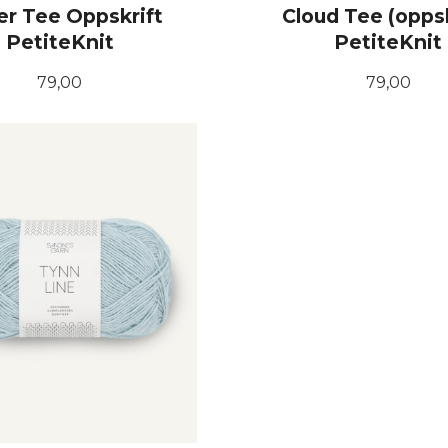
r Tee Oppskrift
Cloud Tee (oppsk
PetiteKnit
PetiteKnit
Pris
Pris
79,00
79,00
KJØP
KJØP