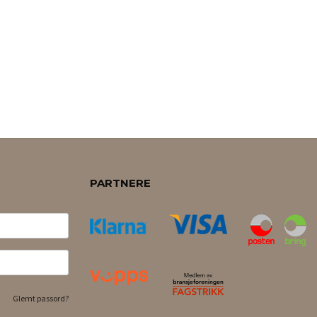
PARTNERE
Glemt passord?