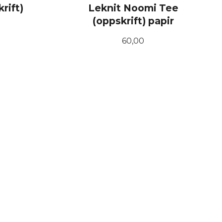
rift)
Leknit Noomi Tee
(oppskrift) papir
Pris
60,00
KJØP