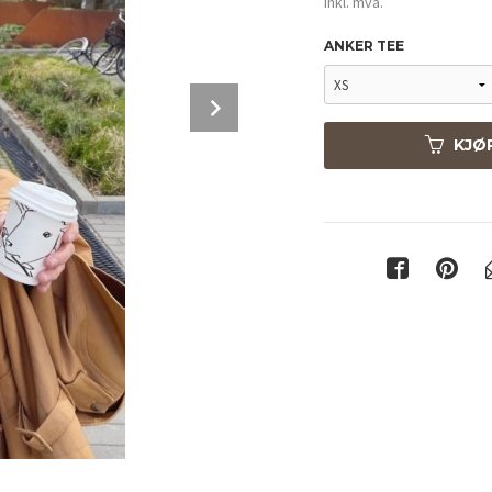
inkl. mva.
ANKER TEE
Next
KJØ