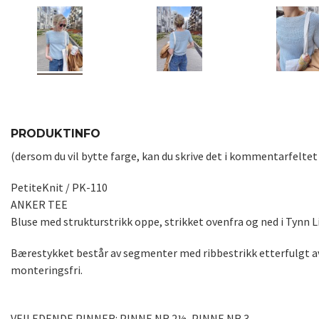
PRODUKTINFO
(dersom du vil bytte farge, kan du skrive det i kommentarfeltet i
PetiteKnit / PK-110
ANKER TEE
Bluse med strukturstrikk oppe, strikket ovenfra og ned i Tynn L
Bærestykket består av segmenter med ribbestrikk etterfulgt av
monteringsfri.
VEILEDENDE PINNER: PINNE NR 2½, PINNE NR 3