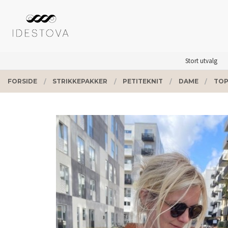
Gå
Lukk
PRODUKTER
til
innholdet
Stort utvalg
FORSIDE
STRIKKEPAKKER
PETITEKNIT
DAME
TOP