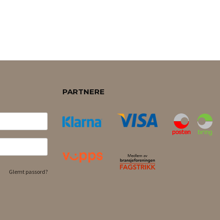
PARTNERE
Glemt passord?