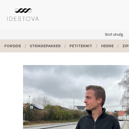
Gå
Lukk
PRODUKTER
til
innholdet
Stort utvalg
FORSIDE
STRIKKEPAKKER
PETITEKNIT
HERRE
ZI