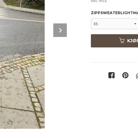
inkl. mva.
ZIPPSWEATERLIGHTM
Next
KJØ