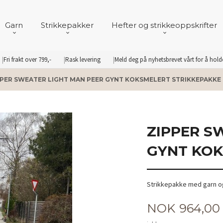
Garn
Strikkepakker
Hefter og strikkeoppskrifter
Fri frakt over 799,-
Rask levering
Meld deg på nyhetsbrevet vårt for å hol
PPER SWEATER LIGHT MAN PEER GYNT KOKSMELERT STRIKKEPAKKE
ZIPPER S
GYNT KOK
Strikkepakke med garn og
Pris
NOK
964,00