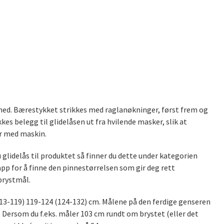
 ned. Bærestykket strikkes med raglanøkninger, først frem og
kes belegg til glidelåsen ut fra hvilende masker, slik at
er med maskin.
 glidelås til produktet så finner du dette under kategorien
app for å finne den pinnestørrelsen som gir deg rett
 brystmål.
 (113-119) 119-124 (124-132) cm. Målene på den ferdige genseren
t. Dersom du f.eks. måler 103 cm rundt om brystet (eller det