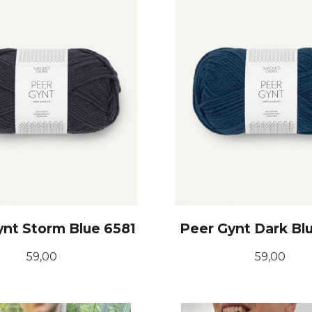
ynt Storm Blue 6581
Peer Gynt Dark Bl
Pris
Pris
59,00
59,00
KJØP
KJØP