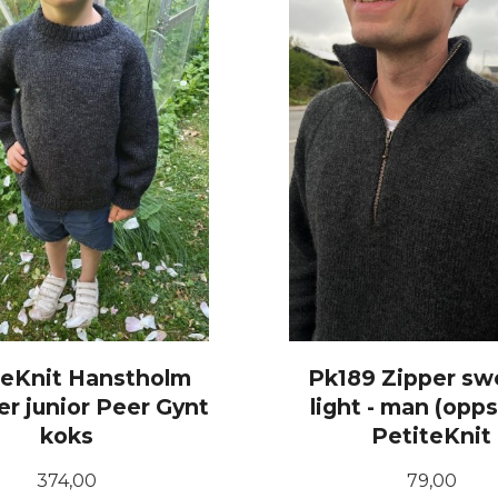
teKnit Hanstholm
Pk189 Zipper sw
r junior Peer Gynt
light - man (opps
koks
PetiteKnit
Pris
Pris
374,00
79,00