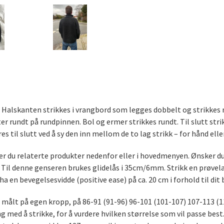
e. Halskanten strikkes i vrangbord som legges dobbelt og strikkes
er rundt på rundpinnen. Bol og ermer strikkes rundt. Til slutt strik
 til slutt ved å sy den inn mellom de to lag strikk – for hånd ell
ner du relaterte produkter nedenfor eller i hovedmenyen. Ønsker du
. Til denne genseren brukes glidelås i 35cm/6mm. Strikk en prøvel
a en bevegelsesvidde (positive ease) på ca. 20 cm i forhold til dit
mål, målt på egen kropp, på 86-91 (91-96) 96-101 (101-107) 107-113
ang med å strikke, for å vurdere hvilken størrelse som vil passe bes