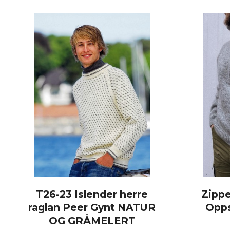
KJØP
T26-23 Islender herre
Zippe
raglan Peer Gynt NATUR
Opps
OG GRÅMELERT