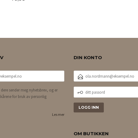
KJØP
EV
DIN KONTO
E-
POSTADRESSE
DITT
 dere sender meg nyhetsbrev, og er
PASSORD
lkårene for bruk av personlig
Les mer
OM BUTIKKEN