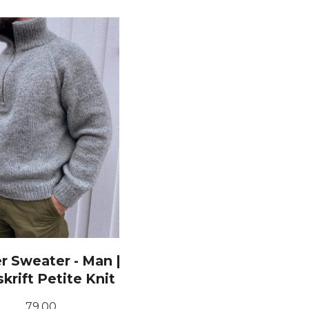
LES MER
KJØP
r Sweater - Man |
krift Petite Knit
Pris
79,00