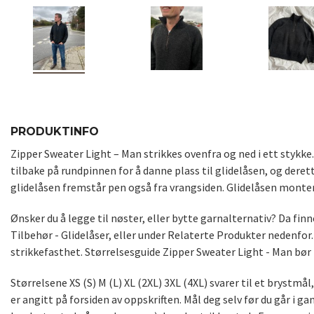
PRODUKTINFO
Zipper Sweater Light – Man strikkes ovenfra og ned i ett stykk
tilbake på rundpinnen for å danne plass til glidelåsen, og derett
glidelåsen fremstår pen også fra vrangsiden. Glidelåsen monteres
Ønsker du å legge til nøster, eller bytte garnalternativ? Da fin
Tilbehør - Glidelåser, eller under Relaterte Produkter nedenfor
strikkefasthet. Størrelsesguide Zipper Sweater Light - Man bør h
Størrelsene XS (S) M (L) XL (2XL) 3XL (4XL) svarer til et bryst
er angitt på forsiden av oppskriften. Mål deg selv før du går i g