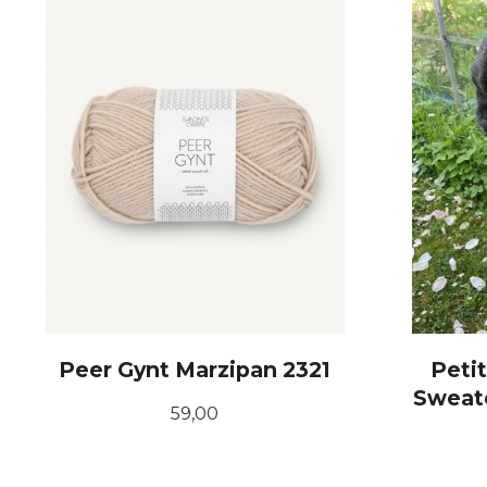
Peer Gynt Marzipan 2321
Peti
Sweate
Pris
59,00