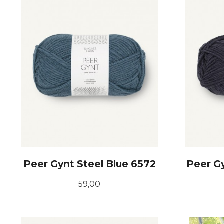
Peer Gynt Steel Blue 6572
Peer G
Pris
59,00
KJØP