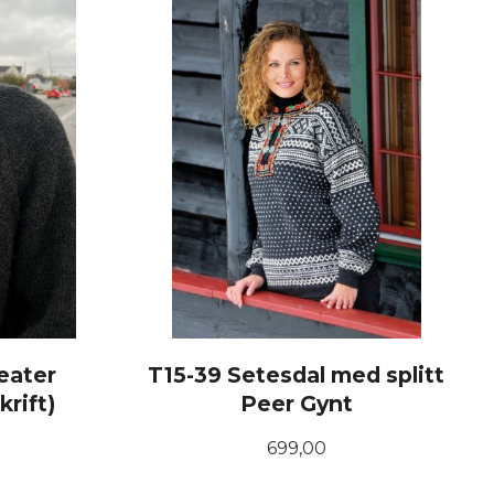
eater
T15-39 Setesdal med splitt
krift)
Peer Gynt
Pris
699,00