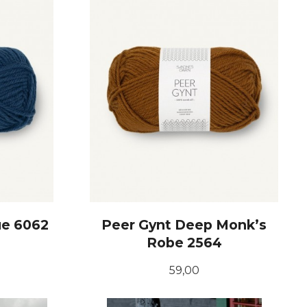
ue 6062
Peer Gynt Deep Monk’s
Robe 2564
Pris
59,00
KJØP