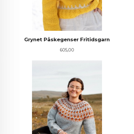
Grynet Påskegenser Fritidsgarn
Pris
605,00