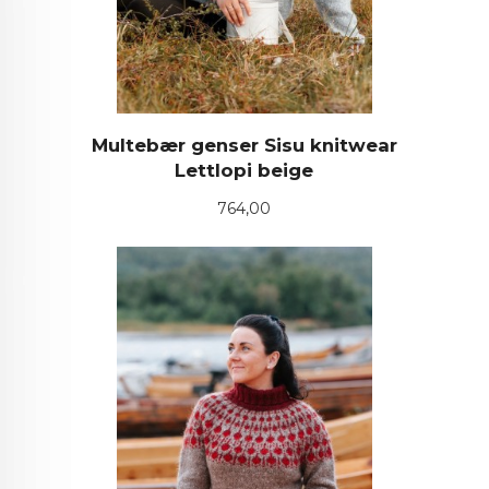
Multebær genser Sisu knitwear
Lettlopi beige
Pris
764,00