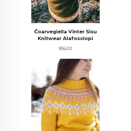
Čoarvegiella Vinter Sisu
Knitwear Alafosslopi
Pris
956,00