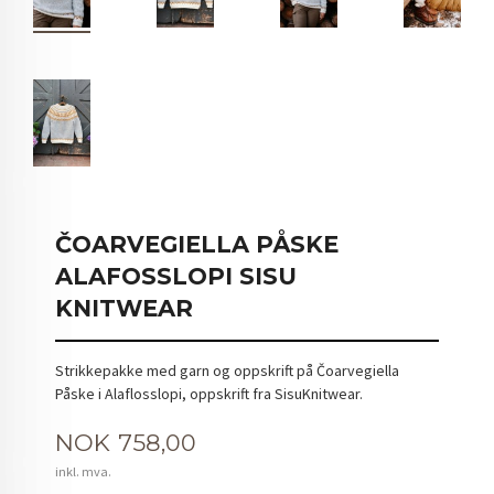
ČOARVEGIELLA PÅSKE
ALAFOSSLOPI SISU
KNITWEAR
Strikkepakke med garn og oppskrift på Čoarvegiella
Påske i Alaflosslopi, oppskrift fra SisuKnitwear.
Pris
NOK
758,00
inkl. mva.