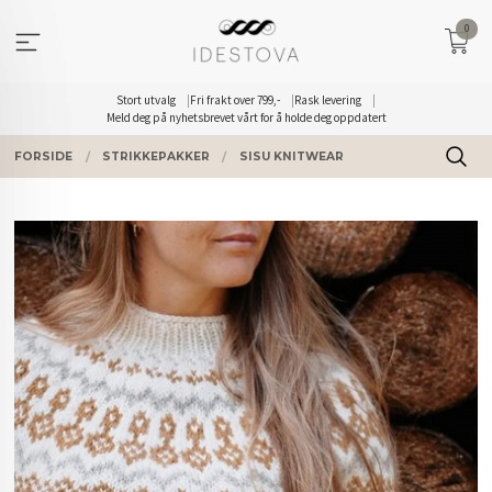
Gå
0
til
innholdet
Stort utvalg
Fri frakt over 799,-
Rask levering
Meld deg på nyhetsbrevet vårt for å holde deg oppdatert
FORSIDE
STRIKKEPAKKER
SISU KNITWEAR