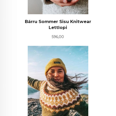
Bárru Sommer Sisu Knitwear
Lettlopi
Pris
596,00