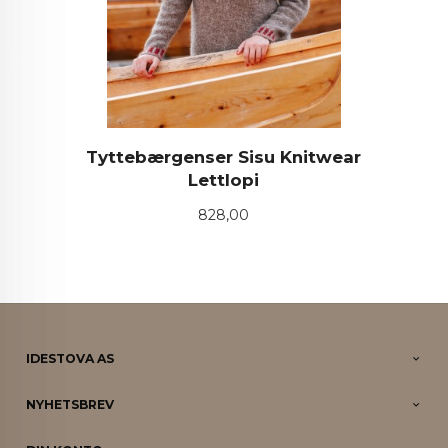
Tyttebærgenser Sisu Knitwear
Lettlopi
Pris
828,00
IDESTOVA AS
NYHETSBREV