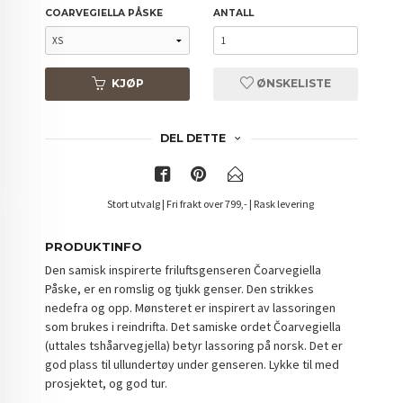
COARVEGIELLA PÅSKE
ANTALL
KJØP
ØNSKELISTE
DEL DETTE
Stort utvalg | Fri frakt over 799,- | Rask levering
PRODUKTINFO
Den samisk inspirerte friluftsgenseren Čoarvegiella
Påske, er en romslig og tjukk genser. Den strikkes
nedefra og opp. Mønsteret er inspirert av lassoringen
som brukes i reindrifta. Det samiske ordet Čoarvegiella
(uttales tshåarvegjella) betyr lassoring på norsk. Det er
god plass til ullundertøy under genseren. Lykke til med
prosjektet, og god tur.