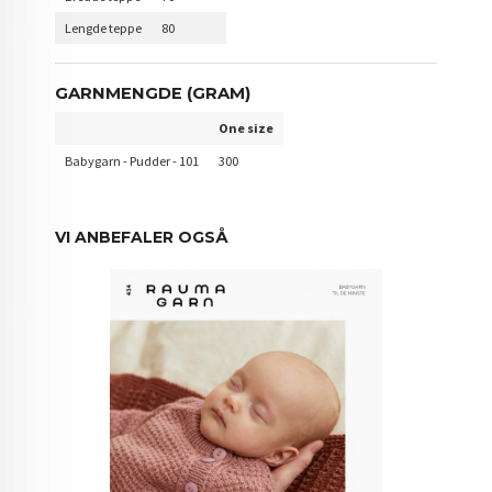
Lengde teppe
80
GARNMENGDE (GRAM)
One size
Babygarn - Pudder - 101
300
VI ANBEFALER OGSÅ