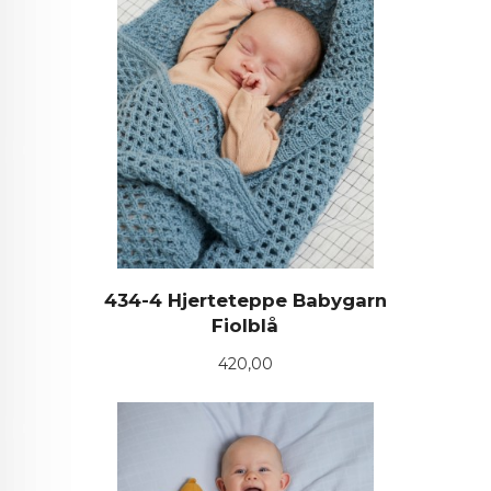
434-4 Hjerteteppe Babygarn
Fiolblå
Pris
420,00