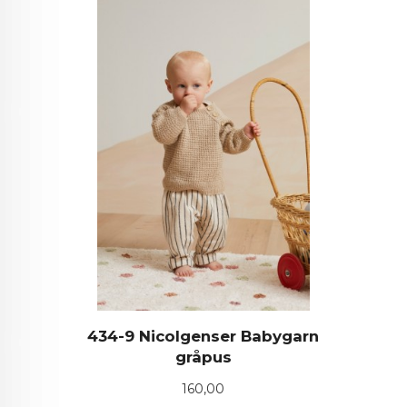
434-9 Nicolgenser Babygarn
gråpus
Pris
160,00