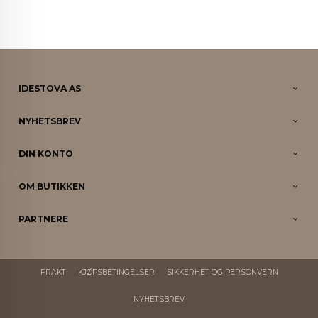
IDESTOVA AS
NYHETSBREV
DIN KONTO
OM BUTIKKEN
PARTNERE
FRAKT
KJØPSBETINGELSER
SIKKERHET OG PERSONVERN
NYHETSBREV