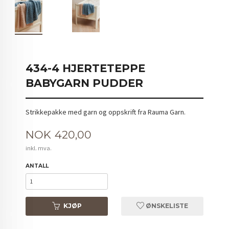
434-4 HJERTETEPPE
BABYGARN PUDDER
Strikkepakke med garn og oppskrift fra Rauma Garn.
Pris
NOK
420,00
inkl. mva.
ANTALL
KJØP
ØNSKELISTE