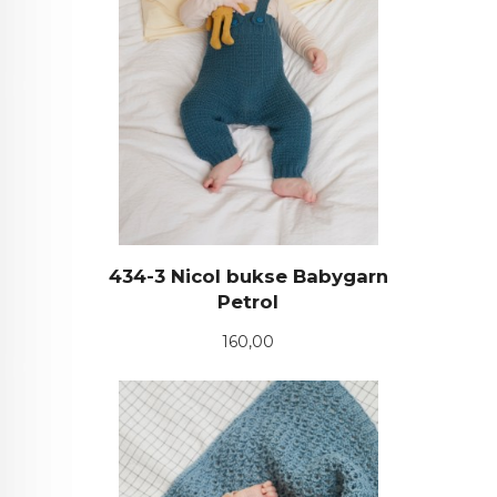
434-3 Nicol bukse Babygarn
Petrol
Pris
160,00