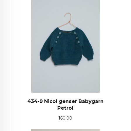
434-9 Nicol genser Babygarn
Petrol
Pris
160,00