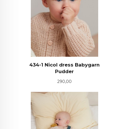
434-1 Nicol dress Babygarn
Pudder
Pris
290,00