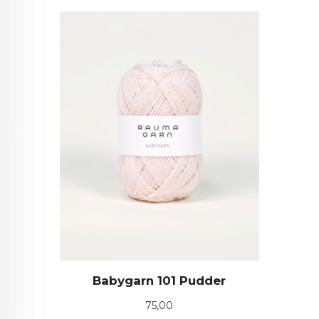
Babygarn 101 Pudder
Pris
75,00