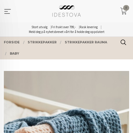
Gå
0
til
innholdet
Stort utvalg
Fri frakt over 799,-
Rask levering
Meld deg på nyhetsbrevet vårt for å holde deg oppdatert
FORSIDE
STRIKKEPAKKER
STRIKKEPAKKER RAUMA
BABY