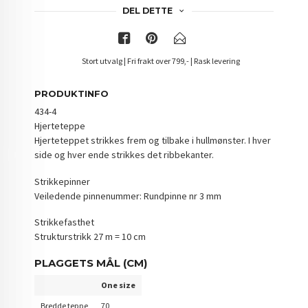
DEL DETTE
Stort utvalg | Fri frakt over 799,- | Rask levering
PRODUKTINFO
434-4
Hjerteteppe
Hjerteteppet strikkes frem og tilbake i hullmønster. I hver
side og hver ende strikkes det ribbekanter.
Strikkepinner
Veiledende pinnenummer: Rundpinne nr 3 mm
Strikkefasthet
Strukturstrikk 27 m = 10 cm
PLAGGETS MÅL (CM)
One size
Bredde teppe
70