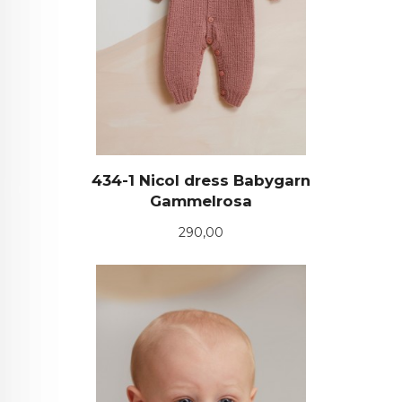
434-1 Nicol dress Babygarn
Gammelrosa
Pris
290,00