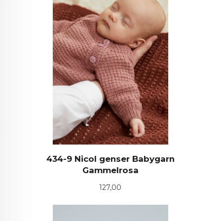
434-9 Nicol genser Babygarn
Gammelrosa
Pris
127,00