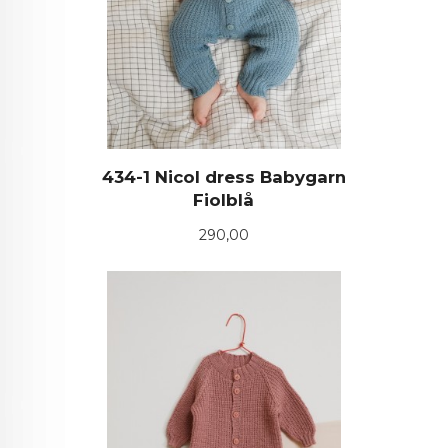
434-1 Nicol dress Babygarn
Fiolblå
Pris
290,00