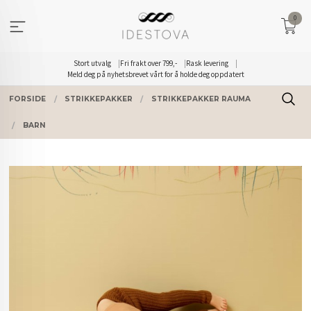
Gå
0
til
innholdet
Stort utvalg
Fri frakt over 799,-
Rask levering
Meld deg på nyhetsbrevet vårt for å holde deg oppdatert
FORSIDE
STRIKKEPAKKER
STRIKKEPAKKER RAUMA
BARN