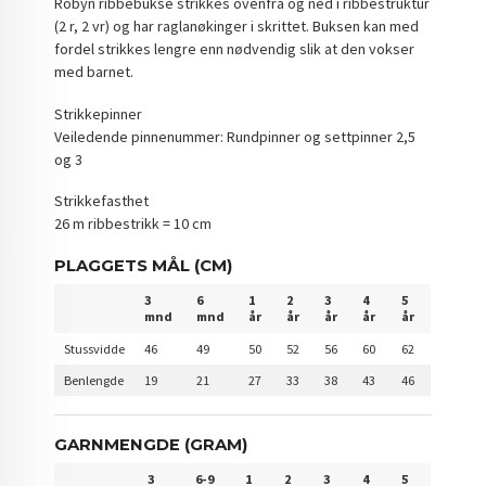
Robyn ribbebukse strikkes ovenfra og ned i ribbestruktur
(2 r, 2 vr) og har raglanøkinger i skrittet. Buksen kan med
fordel strikkes lengre enn nødvendig slik at den vokser
med barnet.
Strikkepinner
Veiledende pinnenummer: Rundpinner og settpinner 2,5
og 3
Strikkefasthet
26 m ribbestrikk = 10 cm
PLAGGETS MÅL (CM)
3
6
1
2
3
4
5
mnd
mnd
år
år
år
år
år
Stussvidde
46
49
50
52
56
60
62
Benlengde
19
21
27
33
38
43
46
GARNMENGDE (GRAM)
3
6-9
1
2
3
4
5