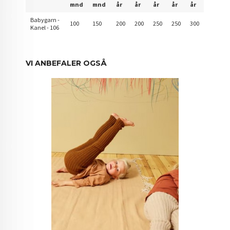
mnd
mnd
år
år
år
år
år
Babygarn -
100
150
200
200
250
250
300
Kanel - 106
VI ANBEFALER OGSÅ