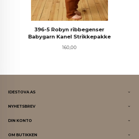
396-5 Robyn ribbegenser
Babygarn Kanel Strikkepakke
Pris
160,00
IDESTOVA AS
NYHETSBREV
DIN KONTO
OM BUTIKKEN