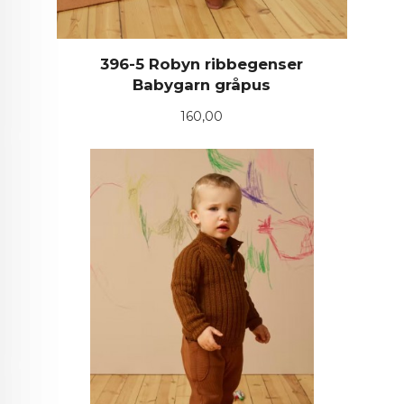
396-5 Robyn ribbegenser
Babygarn gråpus
Pris
160,00