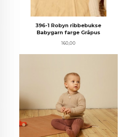
396-1 Robyn ribbebukse
Babygarn farge Gråpus
Pris
160,00