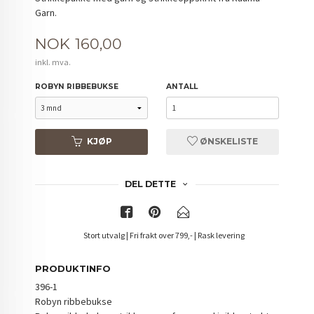
Garn.
Pris
NOK
160,00
inkl. mva.
ROBYN RIBBEBUKSE
ANTALL
KJØP
ØNSKELISTE
DEL DETTE
Stort utvalg | Fri frakt over 799,- | Rask levering
PRODUKTINFO
396-1
Robyn ribbebukse