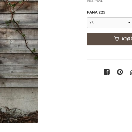
inkl. mva.
FANA 225
KJØ