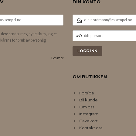
EV
DIN KONTO
E-
POSTADRESSE
DITT
 dere sender meg nyhetsbrev, og er
PASSORD
lkårene for bruk av personlig
Les mer
OM BUTIKKEN
Forside
Bli kunde
Om oss
Instagram
Gavekort
Kontakt oss