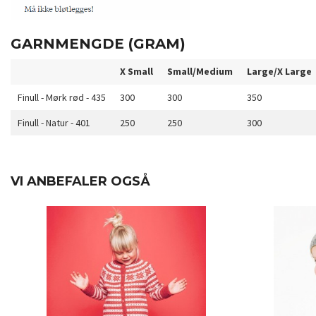
GARNMENGDE (GRAM)
X Small
Small/Medium
Large/X Large
Finull - Mørk rød - 435
300
300
350
Finull - Natur - 401
250
250
300
VI ANBEFALER OGSÅ