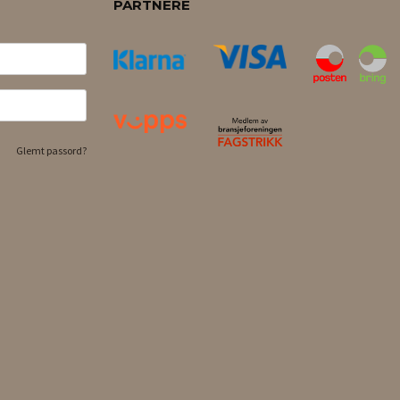
PARTNERE
Glemt passord?