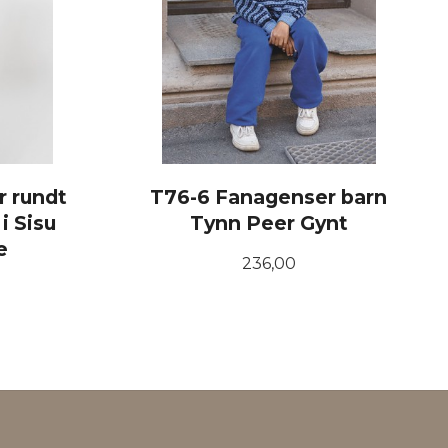
r rundt
T76-6 Fanagenser barn
i Sisu
Tynn Peer Gynt
e
Pris
236,00
LES MER