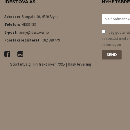
IDESTOVA AS
NYHETSBR
Adresse:
Storgata 40, 4340 Bryne
Telefon:
41521483
E-post:
anny@idestova.no
Jeg godtar at
innforstått med vi
Foretaksregisteret:
982 388 449
informasjon
Stort utvalg | Fri frakt over 799,- | Rask levering