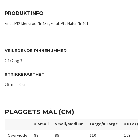
PRODUKTINFO
Finull Pt2 Mørk rød Nr 435, Finull Pt2 Natur Nr 401.
VEILEDENDE PINNENUMMER
2 1/2 og 3
STRIKKEFASTHET
26 m = 10 cm
PLAGGETS MÅL (CM)
X Small
Small/Medium
Large/X Large
XX Lar
Overvidde
88
99
110
123