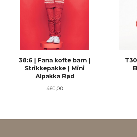
38:6 | Fana kofte barn |
T30
Strikkepakke | Mini
B
Alpakka Rød
Pris
460,00
LES MER