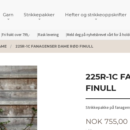
Garn
Strikkepakker
Hefter og strikkeoppskrifter
Fri frakt over 799,-
Rask levering
Meld deg på nyhetsbrevet vårt for å hol
AME
225R-1C FANAGENSER DAME RØD FINULL
225R-1C 
FINULL
Strikkepakke på fanagenser
Pris
NOK
755,00