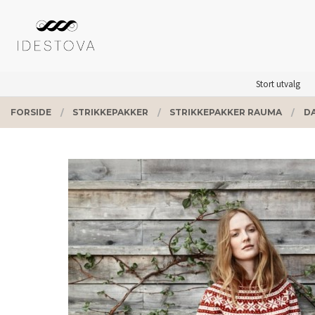
Gå
Lukk
PRODUKTER
til
innholdet
Stort utvalg
FORSIDE
STRIKKEPAKKER
STRIKKEPAKKER RAUMA
D