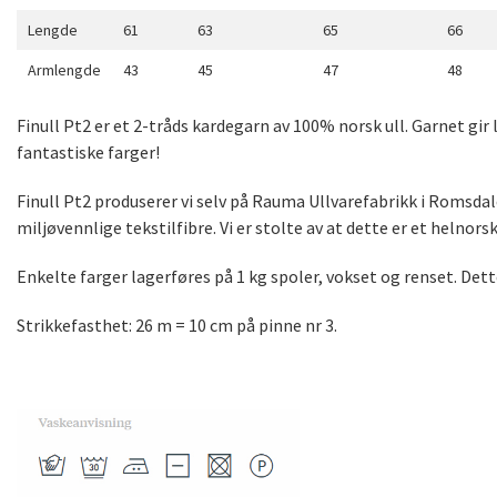
Lengde
61
63
65
66
Armlengde
43
45
47
48
Finull Pt2 er et 2-tråds kardegarn av 100% norsk ull. Garnet gir 
fantastiske farger!
Finull Pt2 produserer vi selv på Rauma Ullvarefabrikk i Romsdalen
miljøvennlige tekstilfibre. Vi er stolte av at dette er et helnors
Enkelte farger lagerføres på 1 kg spoler, vokset og renset. Dett
Strikkefasthet: 26 m = 10 cm på pinne nr 3.