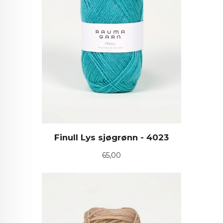
Finull Lys sjøgrønn - 4023
Pris
65,00