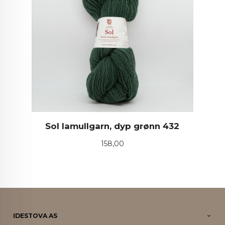
Sol lamullgarn, dyp grønn 432
Pris
158,00
IDESTOVA AS