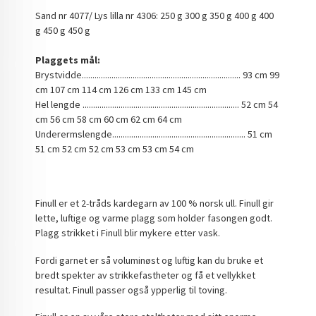
Sand nr 4077/ Lys lilla nr 4306: 250 g 300 g 350 g 400 g 400
g 450 g 450 g
Plaggets mål:
Brystvidde........................................................................... 93 cm 99
cm 107 cm 114 cm 126 cm 133 cm 145 cm
Hel lengde .......................................................................... 52 cm 54
cm 56 cm 58 cm 60 cm 62 cm 64 cm
Underermslengde............................................................... 51 cm
51 cm 52 cm 52 cm 53 cm 53 cm 54 cm
Finull er et 2-tråds kardegarn av 100 % norsk ull. Finull gir
lette, luftige og varme plagg som holder fasongen godt.
Plagg strikket i Finull blir mykere etter vask.
Fordi garnet er så voluminøst og luftig kan du bruke et
bredt spekter av strikkefastheter og få et vellykket
resultat. Finull passer også ypperlig til toving.