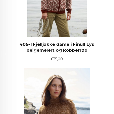
405-1 Fjelljakke dame i Finull Lys
beigemelert og kobberrød
Pris
635,00