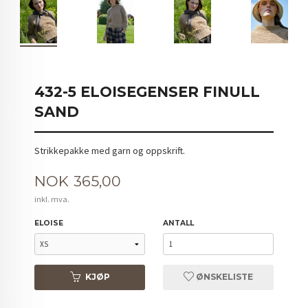
432-5 ELOISEGENSER FINULL
SAND
Strikkepakke med garn og oppskrift.
Pris
NOK
365,00
inkl. mva.
ELOISE
ANTALL
KJØP
ØNSKELISTE