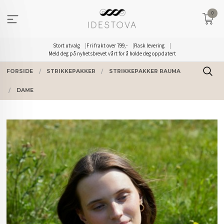
Gå
0
til
innholdet
Stort utvalg
Fri frakt over 799,-
Rask levering
Meld deg på nyhetsbrevet vårt for å holde deg oppdatert
FORSIDE
STRIKKEPAKKER
STRIKKEPAKKER RAUMA
DAME