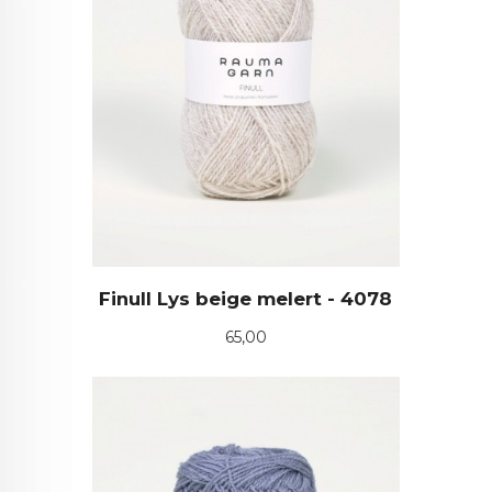
Finull Lys beige melert - 4078
Pris
65,00