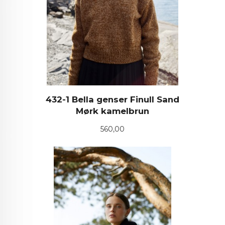
432-1 Bella genser Finull Sand
Mørk kamelbrun
Pris
560,00