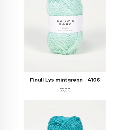
Finull Lys mintgrønn - 4106
Pris
65,00