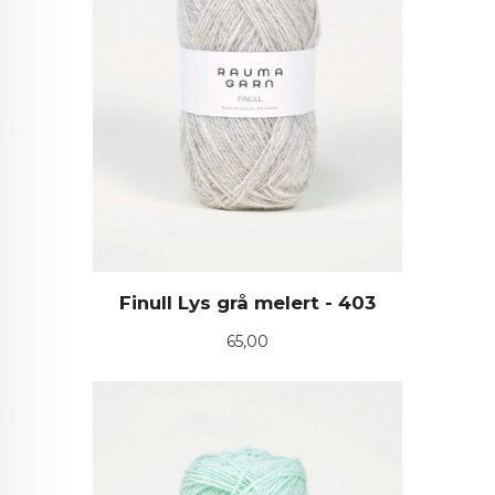
Finull Lys grå melert - 403
Pris
65,00