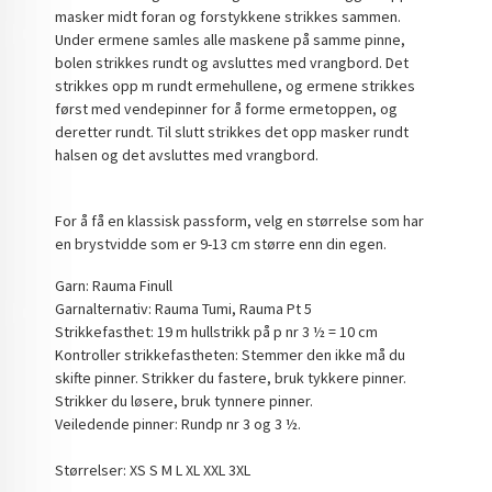
masker midt foran og forstykkene strikkes sammen.
Under ermene samles alle maskene på samme pinne,
bolen strikkes rundt og avsluttes med vrangbord. Det
strikkes opp m rundt ermehullene, og ermene strikkes
først med vendepinner for å forme ermetoppen, og
deretter rundt. Til slutt strikkes det opp masker rundt
halsen og det avsluttes med vrangbord.
For å få en klassisk passform, velg en størrelse som har
en brystvidde som er 9-13 cm større enn din egen.
Garn: Rauma Finull
Garnalternativ: Rauma Tumi, Rauma Pt 5
Strikkefasthet: 19 m hullstrikk på p nr 3 ½ = 10 cm
Kontroller strikkefastheten: Stemmer den ikke må du
skifte pinner. Strikker du fastere, bruk tykkere pinner.
Strikker du løsere, bruk tynnere pinner.
Veiledende pinner: Rundp nr 3 og 3 ½.
Størrelser: XS S M L XL XXL 3XL