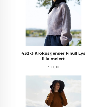
432-3 Krokusgenser Finull Lys
lilla melert
Pris
360,00