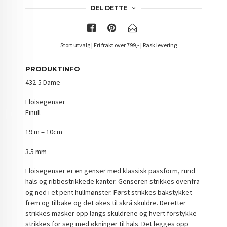
DEL DETTE
Stort utvalg | Fri frakt over 799,- | Rask levering
PRODUKTINFO
432-5 Dame
Eloisegenser
Finull
19 m = 10cm
3.5 mm
Eloisegenser er en genser med klassisk passform, rund
hals og ribbestrikkede kanter. Genseren strikkes ovenfra
og ned i et pent hullmønster. Først strikkes bakstykket
frem og tilbake og det økes til skrå skuldre. Deretter
strikkes masker opp langs skuldrene og hvert forstykke
strikkes for seg med økninger til hals. Det legges opp