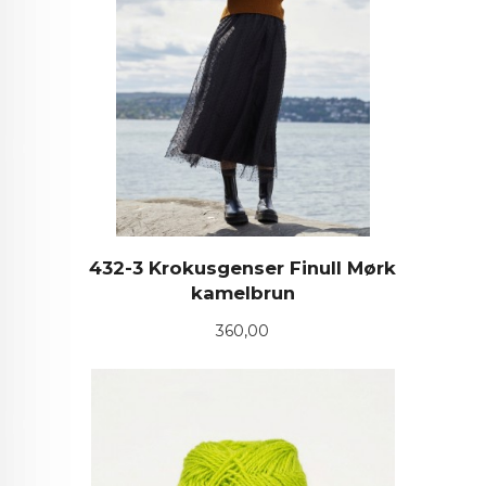
432-3 Krokusgenser Finull Mørk
kamelbrun
Pris
360,00