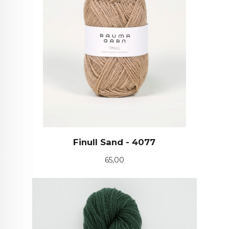
Finull Sand - 4077
Pris
65,00