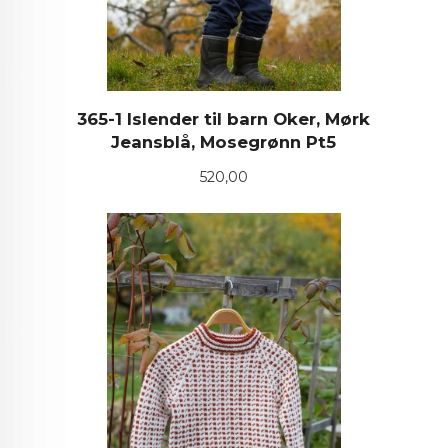
365-1 Islender til barn Oker, Mørk
Jeansblå, Mosegrønn Pt5
Pris
520,00