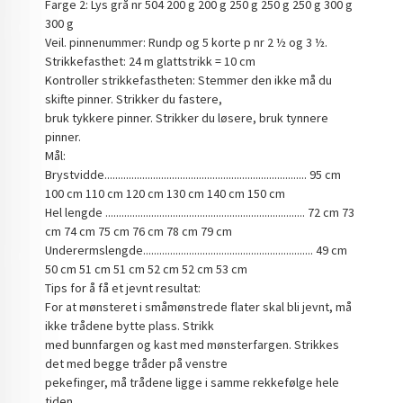
Farge 2: Lys grå nr 504 200 g 200 g 250 g 250 g 250 g 300 g
300 g
Veil. pinnenummer: Rundp og 5 korte p nr 2 ½ og 3 ½.
Strikkefasthet: 24 m glattstrikk = 10 cm
Kontroller strikkefastheten: Stemmer den ikke må du
skifte pinner. Strikker du fastere,
bruk tykkere pinner. Strikker du løsere, bruk tynnere
pinner.
Mål:
Brystvidde........................................................................... 95 cm
100 cm 110 cm 120 cm 130 cm 140 cm 150 cm
Hel lengde .......................................................................... 72 cm 73
cm 74 cm 75 cm 76 cm 78 cm 79 cm
Underermslengde............................................................... 49 cm
50 cm 51 cm 51 cm 52 cm 52 cm 53 cm
Tips for å få et jevnt resultat:
For at mønsteret i småmønstrede flater skal bli jevnt, må
ikke trådene bytte plass. Strikk
med bunnfargen og kast med mønsterfargen. Strikkes
det med begge tråder på venstre
pekefinger, må trådene ligge i samme rekkefølge hele
tiden.