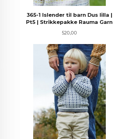
365-1 Islender til barn Dus lilla |
Pt5 | Strikkepakke Rauma Garn
Pris
520,00