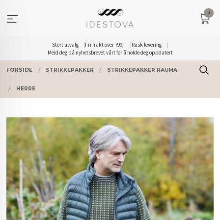
Gå
0
til
innholdet
Stort utvalg
Fri frakt over 799,-
Rask levering
Meld deg på nyhetsbrevet vårt for å holde deg oppdatert
FORSIDE
STRIKKEPAKKER
STRIKKEPAKKER RAUMA
HERRE