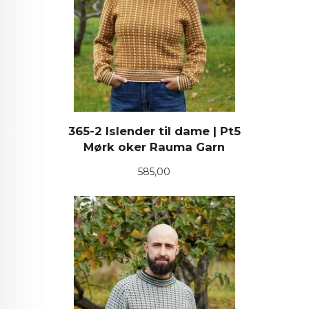
365-2 Islender til dame | Pt5
Mørk oker Rauma Garn
Pris
585,00