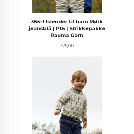
365-1 Islender til barn Mørk
jeansblå | Pt5 | Strikkepakke
Rauma Garn
Pris
325,00