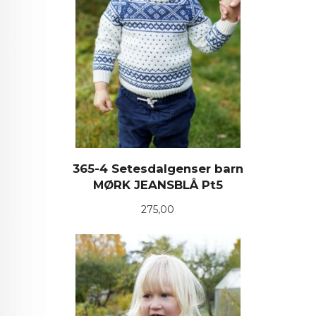
365-4 Setesdalgenser barn
MØRK JEANSBLÅ Pt5
Pris
275,00