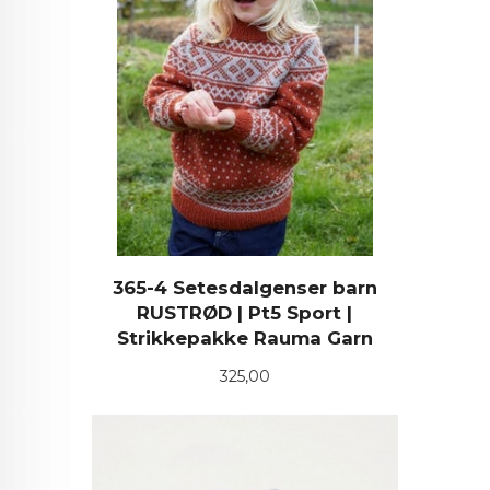
365-4 Setesdalgenser barn
RUSTRØD | Pt5 Sport |
Strikkepakke Rauma Garn
Pris
325,00