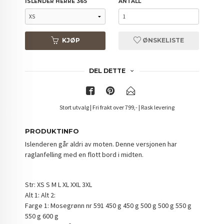
ISLENDER HERRE 365
ANTALL
KJØP
ØNSKELISTE
DEL DETTE
Stort utvalg | Fri frakt over 799,- | Rask levering
PRODUKTINFO
Islenderen går aldri av moten. Denne versjonen har
raglanfelling med en flott bord i midten.
Str: XS S M L XL XXL 3XL
Alt 1: Alt 2:
Farge 1: Mosegrønn nr 591 450 g 450 g 500 g 500 g 550 g
550 g 600 g