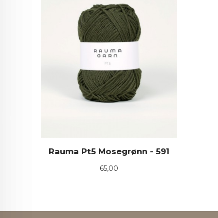
Rauma Pt5 Mosegrønn - 591
Pris
65,00