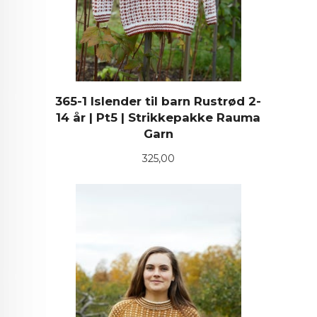
365-1 Islender til barn Rustrød 2-
14 år | Pt5 | Strikkepakke Rauma
Garn
Pris
325,00