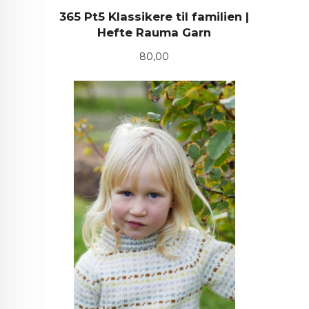
365 Pt5 Klassikere til familien |
Hefte Rauma Garn
Pris
80,00