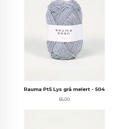
Rauma Pt5 Lys grå melert - 504
Pris
65,00