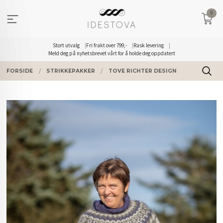
Gå
0
til
innholdet
Stort utvalg
Fri frakt over 799,-
Rask levering
Meld deg på nyhetsbrevet vårt for å holde deg oppdatert
FORSIDE
STRIKKEPAKKER
TOVE RICHTER DESIGN