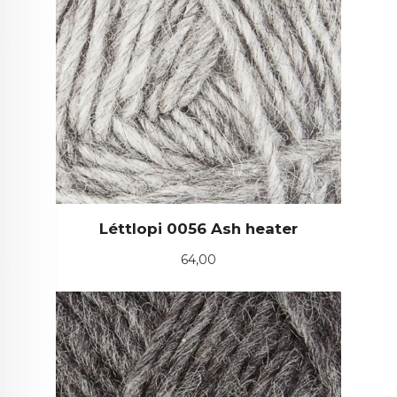
Léttlopi 0056 Ash heater
Pris
64,00