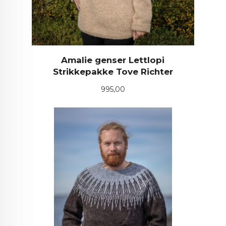
Amalie genser Lettlopi
Strikkepakke Tove Richter
Pris
995,00