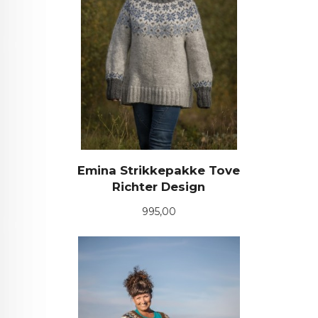
Emina Strikkepakke Tove
Richter Design
Pris
995,00