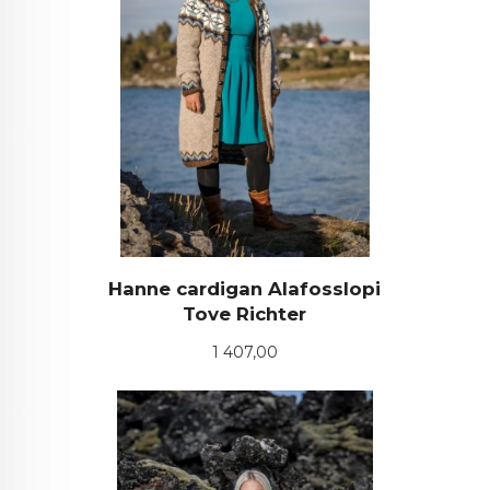
Hanne cardigan Alafosslopi
Tove Richter
Pris
1 407,00