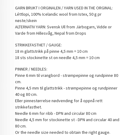
GARN BRUKT I ORGINALEN / YARN USED IN THE ORGINAL:
Léttlopi, 100% Icelandic wool from Istex, 50 g pr
nøste/skein
ALTERNATIV YARN: Svensk Ull from Järbogarn, Vidde or
Varde from Hillesvåg, Nepal from Drops
STRIKKEFASTHET / GAUGE:
18 m glattstrikk på pinne 4,5 mm = 10 cm
18 sts stockinette st on needle 4,5 mm = 10 cm
PINNER / NEEDLES:
Pinne 6 mm til vrangbord - strømpepinne og rundpinne 80
cm.
Pinne 4,5 mm til glattstrikk - strømpepinne og rundpinner
40 og 80 cm.
Eller pinnestørrelse nødvending for å oppnå rett
strikkefasthet.
Needle 6 mm for ribb - DPN and circular 80 cm
Needle 4,5 mm for stockinette st - DPN and circular 40 and
80 cm.
Or the needle size needed to obtain the right gauge.