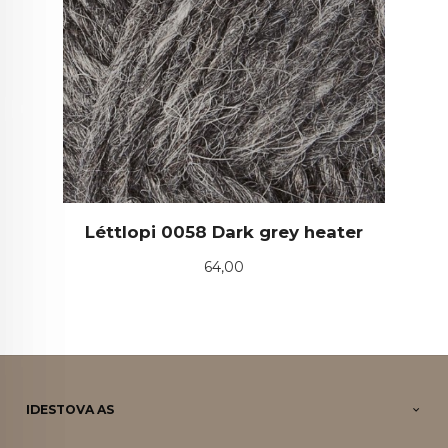
Léttlopi 0058 Dark grey heater
Pris
64,00
IDESTOVA AS