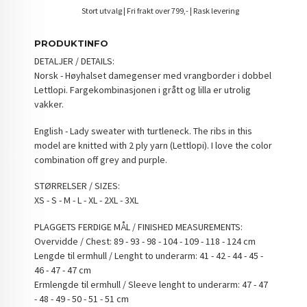
Stort utvalg | Fri frakt over 799,- | Rask levering
PRODUKTINFO
DETALJER / DETAILS:
Norsk - Høyhalset damegenser med vrangborder i dobbel
Lettlopi. Fargekombinasjonen i grått og lilla er utrolig
vakker.
English - Lady sweater with turtleneck. The ribs in this
model are knitted with 2 ply yarn (Lettlopi). I love the color
combination off grey and purple.
STØRRELSER / SIZES:
XS - S - M - L - XL - 2XL - 3XL
PLAGGETS FERDIGE MÅL / FINISHED MEASUREMENTS:
Overvidde / Chest: 89 - 93 - 98 - 104 - 109 - 118 - 124 cm
Lengde til ermhull / Lenght to underarm: 41 - 42 - 44 - 45 -
46 - 47 - 47 cm
Ermlengde til ermhull / Sleeve lenght to underarm: 47 - 47
- 48 - 49 - 50 - 51 - 51 cm