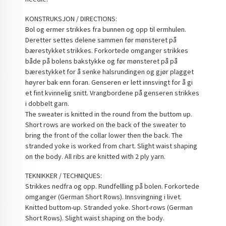
KONSTRUKSJON / DIRECTIONS:
Bol og ermer strikkes fra bunnen og opp til ermhulen.
Deretter settes delene sammen før mønsteret på
bærestykket strikkes. Forkortede omganger strikkes
både på bolens bakstykke og før mønsteret på på
bærestykket for å senke halsrundingen og gjør plagget
høyrer bak enn foran. Genseren er lett innsvingt for å gi
et fint kvinnelig snitt. Vrangbordene på genseren strikkes
i dobbelt garn.
The sweater is knitted in the round from the buttom up.
Short rows are worked on the back of the sweater to
bring the front of the collar lower then the back. The
stranded yoke is worked from chart. Slight waist shaping
on the body. All ribs are knitted with 2 ply yarn.
TEKNIKKER / TECHNIQUES:
Strikkes nedfra og opp. Rundfellling på bolen. Forkortede
omganger (German Short Rows). Innsvingning i livet.
Knitted buttom-up. Stranded yoke. Short-rows (German
Short Rows). Slight waist shaping on the body.