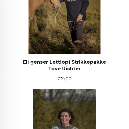
Eli genser Lettlopi Strikkepakke
Tove Richter
Pris
739,00