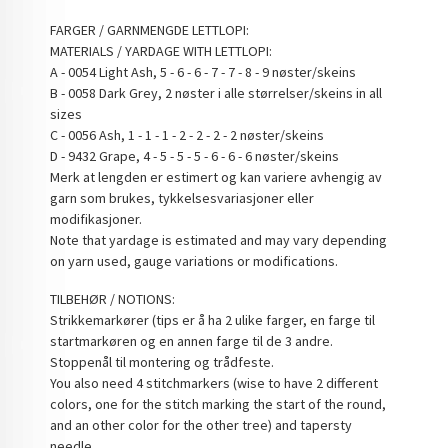
FARGER / GARNMENGDE LETTLOPI:
MATERIALS / YARDAGE WITH LETTLOPI:
A - 0054 Light Ash, 5 - 6 - 6 - 7 - 7 - 8 - 9 nøster/skeins
B - 0058 Dark Grey, 2 nøster i alle størrelser/skeins in all
sizes
C - 0056 Ash, 1 - 1 - 1 - 2 - 2 - 2 - 2 nøster/skeins
D - 9432 Grape, 4 - 5 - 5 - 5 - 6 - 6 - 6 nøster/skeins
Merk at lengden er estimert og kan variere avhengig av
garn som brukes, tykkelsesvariasjoner eller
modifikasjoner.
Note that yardage is estimated and may vary depending
on yarn used, gauge variations or modifications.
TILBEHØR / NOTIONS:
Strikkemarkører (tips er å ha 2 ulike farger, en farge til
startmarkøren og en annen farge til de 3 andre.
Stoppenål til montering og trådfeste.
You also need 4 stitchmarkers (wise to have 2 different
colors, one for the stitch marking the start of the round,
and an other color for the other tree) and tapersty
needle.