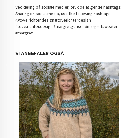
Ved deling på sosiale medier, bruk de følgende hashtags:
Sharing on sosial media, use the following hashtags:
@tove.richter.design #toverichterdesign
#tove.richter.design #margretgenser #margretsweater
#margret
VI ANBEFALER OGSÅ