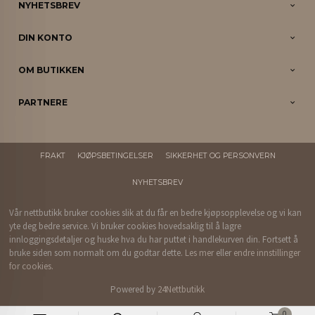
NYHETSBREV
DIN KONTO
OM BUTIKKEN
PARTNERE
FRAKT
KJØPSBETINGELSER
SIKKERHET OG PERSONVERN
NYHETSBREV
Vår nettbutikk bruker cookies slik at du får en bedre kjøpsopplevelse og vi kan
yte deg bedre service. Vi bruker cookies hovedsaklig til å lagre
innloggingsdetaljer og huske hva du har puttet i handlekurven din. Fortsett å
bruke siden som normalt om du godtar dette.
Les mer
eller
endre innstillinger
for cookies.
Powered by
24Nettbutikk
0