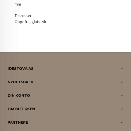
mm
Teknikker
Oppefra, glatstrik
IDESTOVA AS
NYHETSBREV
DIN KONTO
OM BUTIKKEN
PARTNERE