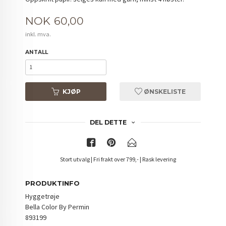
Pris
NOK
60,00
inkl. mva.
ANTALL
KJØP
ØNSKELISTE
DEL DETTE
Stort utvalg | Fri frakt over 799,- | Rask levering
PRODUKTINFO
Hyggetrøje
Bella Color By Permin
893199