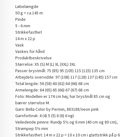
Løbelængde
50 g = ca.145 m
Pinde
5 - 6 mm
Strikkefasthet
14 m x 22 p
Vask
Vaskes for hånd
Produktbeskrivelse
Størrelse: XS (S) M (L) XL (XXL) 3XL
Passer brystmål: 75 (85) 95 (105) 115 (125) 135 cm
Arbejdets overvidde: 97 (108) 117 (128) 137 (145) 157 cm
Total lengde: 56 (58) 60 (62) 64 (66) 68 cm
Armelengde: 64 (65) 65 (66) 67 (67) 68 cm
Foto: Modellen er 174 cm høj, har brystmål 85 cm og
bærer størrelse M.
Garn: Bella Color by Permin, 883188/neon pink
Garnforbruk: 4 (4) 5 (5) 6 (6) 6 ngl.
Veiledende pinnre: Rundp 5½ og 6 mm (40 cm og 80 cm),
Strømpep 5½ mm
Strikkefasthet: 14 m x 22 p = 10 x 10 cm i glattstrikk på p 6