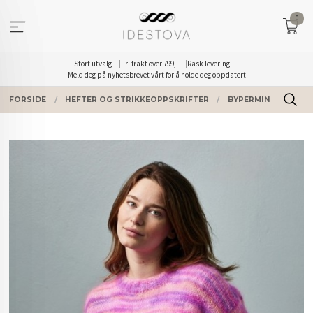
Gå
0
til
innholdet
Stort utvalg
Fri frakt over 799,-
Rask levering
Meld deg på nyhetsbrevet vårt for å holde deg oppdatert
FORSIDE
HEFTER OG STRIKKEOPPSKRIFTER
BYPERMIN