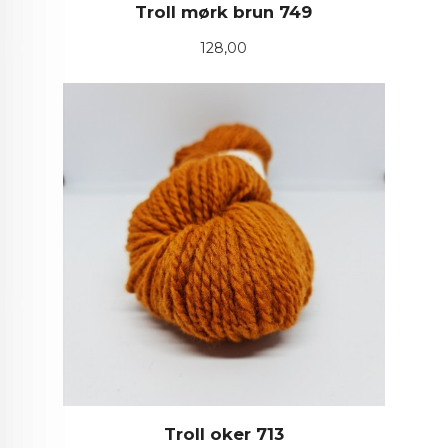
Troll mørk brun 749
Pris
128,00
Troll oker 713