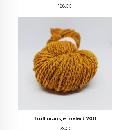
Pris
128,00
Troll oransje melert 7011
Pris
128,00