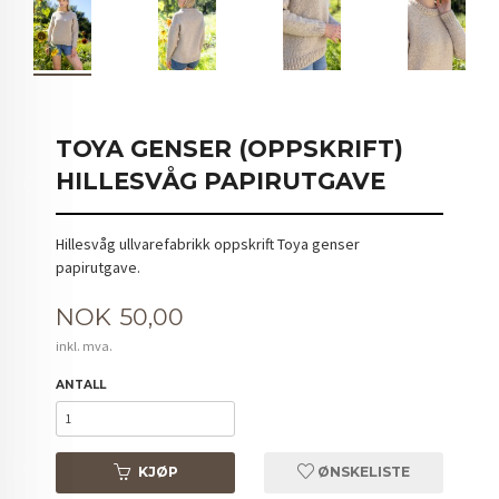
TOYA GENSER (OPPSKRIFT)
HILLESVÅG PAPIRUTGAVE
Hillesvåg ullvarefabrikk oppskrift Toya genser
papirutgave.
Pris
NOK
50,00
inkl. mva.
ANTALL
KJØP
ØNSKELISTE