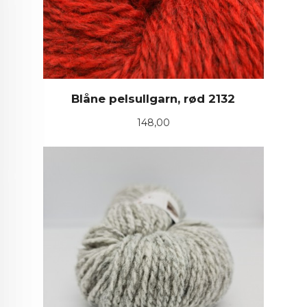
Blåne pelsullgarn, rød 2132
Pris
148,00