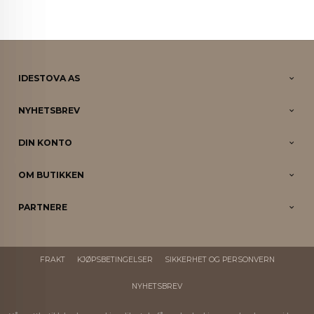
IDESTOVA AS
NYHETSBREV
DIN KONTO
OM BUTIKKEN
PARTNERE
FRAKT
KJØPSBETINGELSER
SIKKERHET OG PERSONVERN
NYHETSBREV