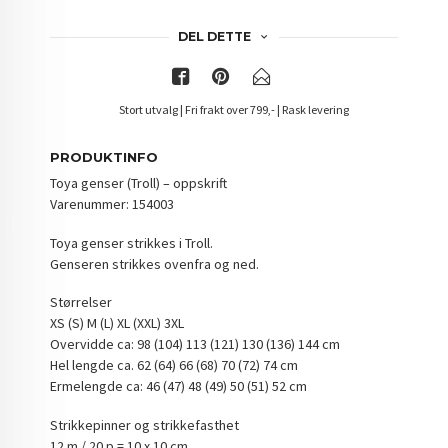
DEL DETTE
Stort utvalg | Fri frakt over 799,- | Rask levering
PRODUKTINFO
Toya genser (Troll) – oppskrift
Varenummer: 154003
Toya genser strikkes i Troll.
Genseren strikkes ovenfra og ned.
Størrelser
XS (S) M (L) XL (XXL) 3XL
Overvidde ca: 98 (104) 113 (121) 130 (136) 144 cm
Hel lengde ca. 62 (64) 66 (68) 70 (72) 74 cm
Ermelengde ca: 46 (47) 48 (49) 50 (51) 52 cm
Strikkepinner og strikkefasthet
12 m / 20 p = 10 x 10 cm