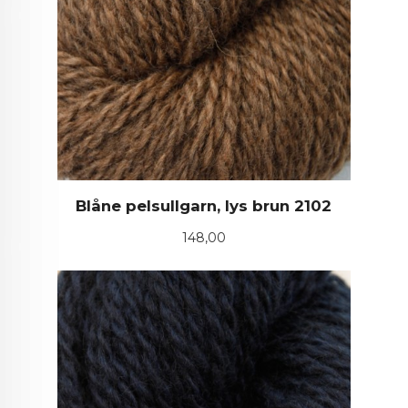
Blåne pelsullgarn, lys brun 2102
Pris
148,00