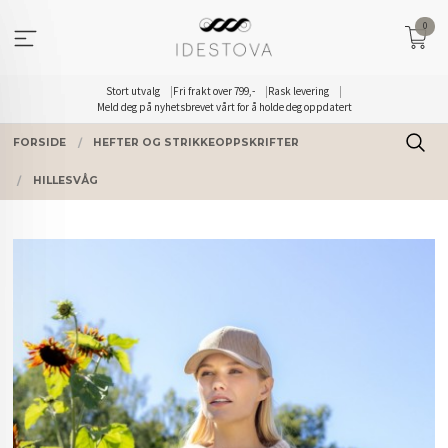
Gå
0
til
innholdet
Stort utvalg
Fri frakt over 799,-
Rask levering
Meld deg på nyhetsbrevet vårt for å holde deg oppdatert
FORSIDE
HEFTER OG STRIKKEOPPSKRIFTER
HILLESVÅG