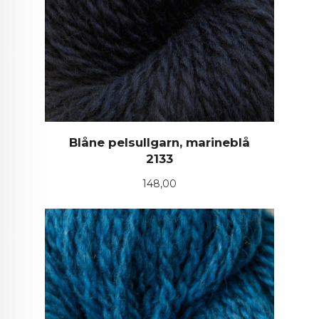
Blåne pelsullgarn, marineblå
2133
Pris
148,00