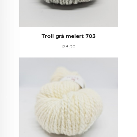
Troll grå melert 703
Pris
128,00