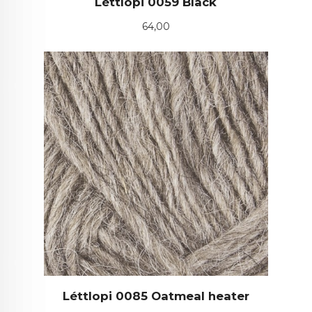
Léttlopi 0059 Black
Pris
64,00
Léttlopi 0085 Oatmeal heater