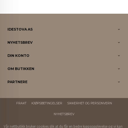
IDESTOVA AS
NYHETSBREV
DIN KONTO
OM BUTIKKEN
PARTNERE
FRAKT
KJØPSBETINGELSER
SIKKERHET OG PERSONVERN
NYHETSBREV
Vår nettbutikk bruker cookies slik at du får en bedre kjøpsopplevelse og vi kan