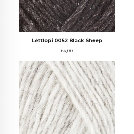
Léttlopi 0052 Black Sheep
Pris
64,00