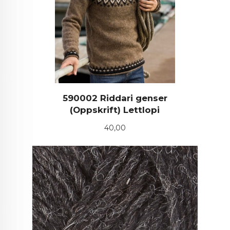
590002 Riddari genser
(Oppskrift) Lettlopi
Pris
40,00