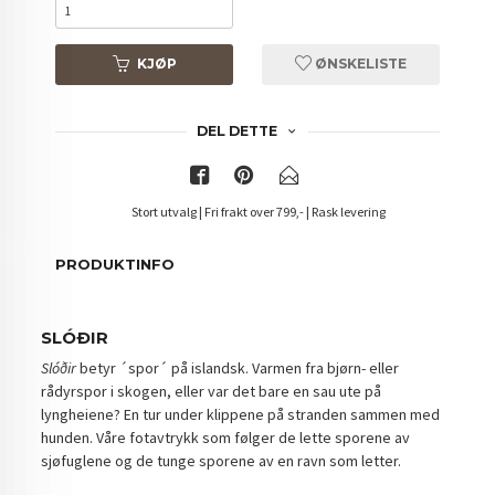
KJØP
ØNSKELISTE
DEL DETTE
Stort utvalg | Fri frakt over 799,- | Rask levering
PRODUKTINFO
SLÓÐIR
Slóðir
betyr ´spor´ på islandsk. Varmen fra bjørn- eller
rådyrspor i skogen, eller var det bare en sau ute på
lyngheiene? En tur under klippene på stranden sammen med
hunden. Våre fotavtrykk som følger de lette sporene av
sjøfuglene og de tunge sporene av en ravn som letter.