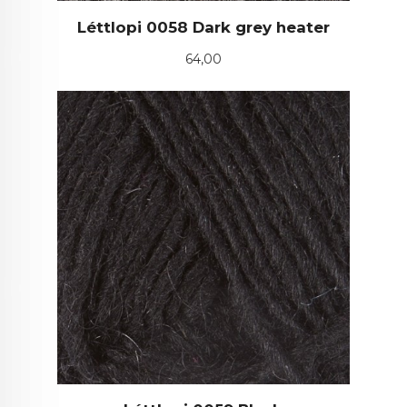
Léttlopi 0058 Dark grey heater
Pris
64,00