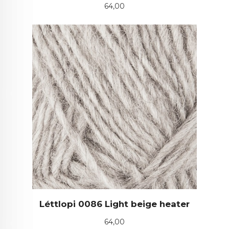
Pris
64,00
Léttlopi 0086 Light beige heater
Pris
64,00