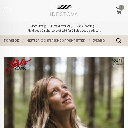
Gå
0
til
innholdet
Stort utvalg
Fri frakt over 799,-
Rask levering
Meld deg på nyhetsbrevet vårt for å holde deg oppdatert
FORSIDE
HEFTER OG STRIKKEOPPSKRIFTER
JÆRBO