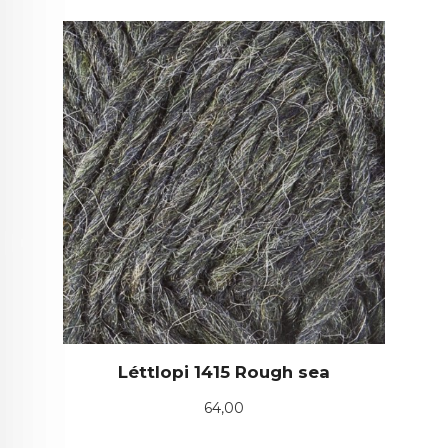
Léttlopi 1415 Rough sea
Pris
64,00