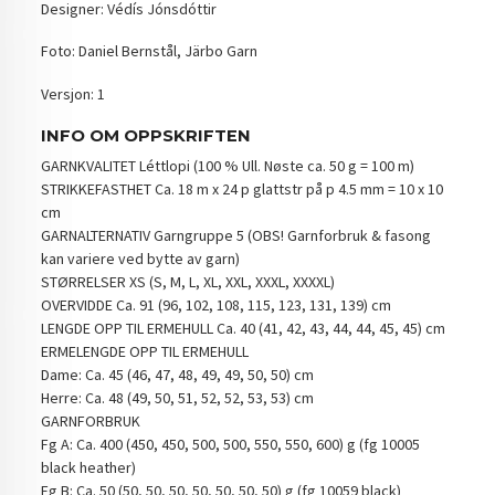
Designer: Védís Jónsdóttir
Foto: Daniel Bernstål, Järbo Garn
Versjon: 1
INFO OM OPPSKRIFTEN
GARNKVALITET Léttlopi (100 % Ull. Nøste ca. 50 g = 100 m)
STRIKKEFASTHET Ca. 18 m x 24 p glattstr på p 4.5 mm = 10 x 10
cm
GARNALTERNATIV Garngruppe 5 (OBS! Garnforbruk & fasong
kan variere ved bytte av garn)
STØRRELSER XS (S, M, L, XL, XXL, XXXL, XXXXL)
OVERVIDDE Ca. 91 (96, 102, 108, 115, 123, 131, 139) cm
LENGDE OPP TIL ERMEHULL Ca. 40 (41, 42, 43, 44, 44, 45, 45) cm
ERMELENGDE OPP TIL ERMEHULL
Dame: Ca. 45 (46, 47, 48, 49, 49, 50, 50) cm
Herre: Ca. 48 (49, 50, 51, 52, 52, 53, 53) cm
GARNFORBRUK
Fg A: Ca. 400 (450, 450, 500, 500, 550, 550, 600) g (fg 10005
black heather)
Fg B: Ca. 50 (50, 50, 50, 50, 50, 50, 50) g (fg 10059 black)