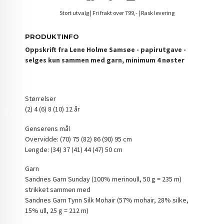
Stort utvalg | Fri frakt over 799,- | Rask levering
PRODUKTINFO
Oppskrift fra Lene Holme Samsøe - papirutgave -
selges kun sammen med garn, minimum 4 nøster
Størrelser
(2) 4 (6) 8 (10) 12 år
Genserens mål
Overvidde: (70) 75 (82) 86 (90) 95 cm
Lengde: (34) 37 (41) 44 (47) 50 cm
Garn
Sandnes Garn Sunday (100% merinoull, 50 g = 235 m)
strikket sammen med
Sandnes Garn Tynn Silk Mohair (57% mohair, 28% silke,
15% ull, 25 g = 212 m)