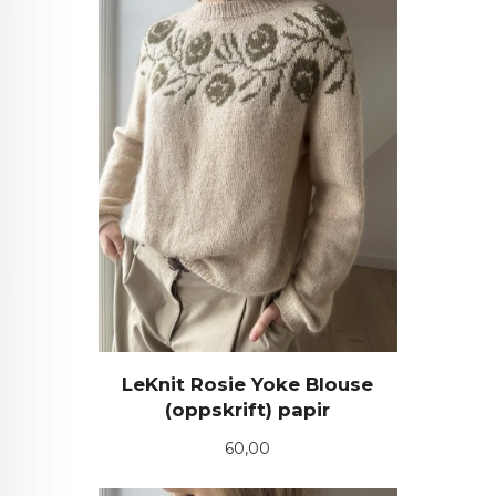
LeKnit Rosie Yoke Blouse
(oppskrift) papir
Pris
60,00