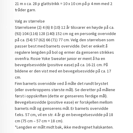
21 m x ca. 28 p glattstrikk = 10 x 10 cm på p 4 mm med 2
tråder garn.
Valg av størrelse
Størrelsene (2) 4 (6) 8 (10) 12 år tilsvarer en høyde på ca.
(92) 104 (116) 128 (140) 152 cm og en personlig overvidde
på ca. (54) 57 (62) 66 (71) 77 cm. Velg den størrelsen som
passer best med barnets overvidde. Det er enkelt å
regulere lengden på bol og ermer da genseren strikkes
ovenfra. Rosie Yoke Sweater junior er ment å ha en
bevegelsesvidde (positive ease) på ca. 16-21 cm. På
bildene er den vist med en bevegelsesvidde på ca. 17
cm.
Finn barnets overvidde ved å måle det rundt brystet
(eller overkroppens største mål). Se deretter på målene
først i oppskriften (dette er genserens ferdige mål).
Bevegelsesvidde (positive ease) er forskjellen mellom
barnets mål og genserens mål. Er barnets overvidde
f.eks. 57 cm, vil en str. 4 år gi en bevegelsesvidde på 18
cm (75 cm – 57 cm = 18 cm).
*Lengden er målt midt bak, ikke medregnet halskanten.