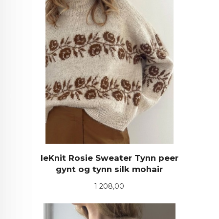
leKnit Rosie Sweater Tynn peer
gynt og tynn silk mohair
Pris
1 208,00