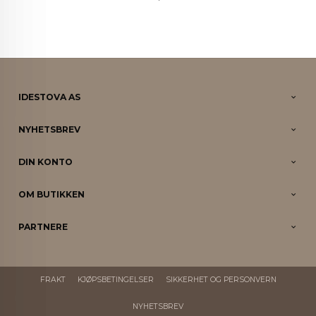
IDESTOVA AS
NYHETSBREV
DIN KONTO
OM BUTIKKEN
PARTNERE
FRAKT
KJØPSBETINGELSER
SIKKERHET OG PERSONVERN
NYHETSBREV