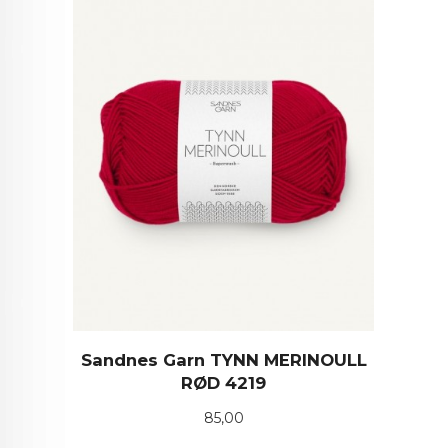
Sandnes Garn TYNN MERINOULL
RØD 4219
Pris
85,00