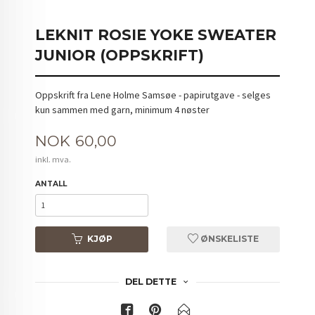
LEKNIT ROSIE YOKE SWEATER
JUNIOR (OPPSKRIFT)
Oppskrift fra Lene Holme Samsøe - papirutgave - selges
kun sammen med garn, minimum 4 nøster
Pris
NOK
60,00
inkl. mva.
ANTALL
KJØP
ØNSKELISTE
DEL DETTE