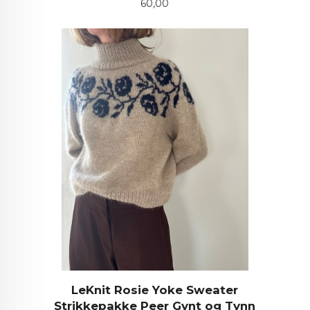
Pris
60,00
LeKnit Rosie Yoke Sweater
Strikkepakke Peer Gynt og Tynn