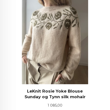
LeKnit Rosie Yoke Blouse
Sunday og Tynn silk mohair
Pris
1 085,00