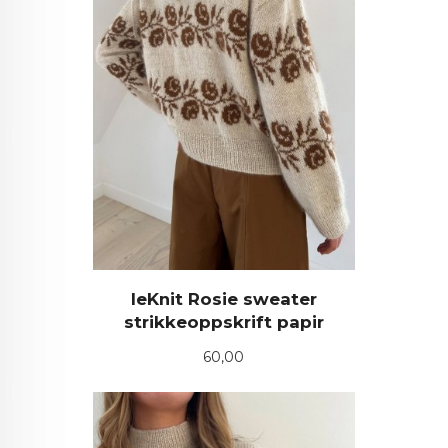
leKnit Rosie sweater
strikkeoppskrift papir
Pris
60,00