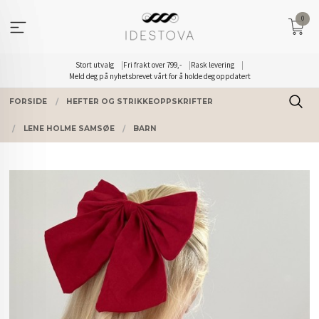
Gå
0
til
innholdet
Stort utvalg
Fri frakt over 799,-
Rask levering
Meld deg på nyhetsbrevet vårt for å holde deg oppdatert
FORSIDE
HEFTER OG STRIKKEOPPSKRIFTER
LENE HOLME SAMSØE
BARN