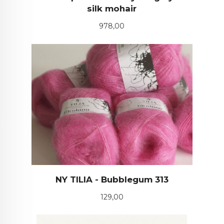
silk mohair
Pris
978,00
NY TILIA - Bubblegum 313
Pris
129,00