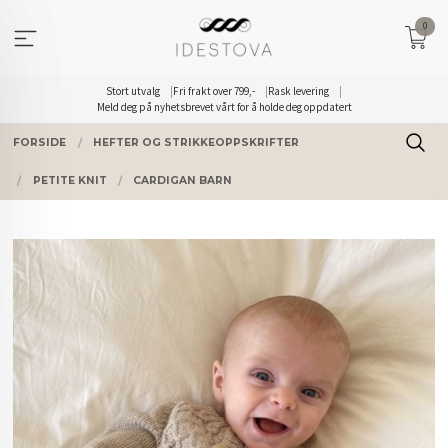
Gå
0
til
innholdet
Stort utvalg
Fri frakt over 799,-
Rask levering
Meld deg på nyhetsbrevet vårt for å holde deg oppdatert
FORSIDE
HEFTER OG STRIKKEOPPSKRIFTER
PETITE KNIT
CARDIGAN BARN