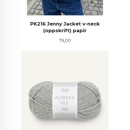
PK216 Jenny Jacket v-neck
(oppskrift) papir
Pris
79,00