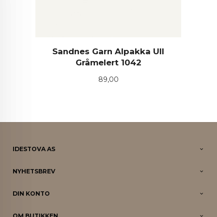
Sandnes Garn Alpakka Ull
Gråmelert 1042
Pris
89,00
IDESTOVA AS
NYHETSBREV
DIN KONTO
OM BUTIKKEN