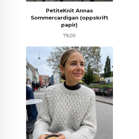
PetiteKnit Annas
Sommercardigan (oppskrift
papir)
Pris
79,00