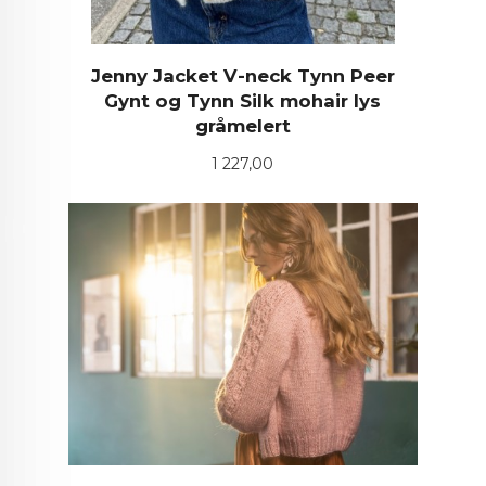
Jenny Jacket V-neck Tynn Peer
Gynt og Tynn Silk mohair lys
gråmelert
Pris
1 227,00