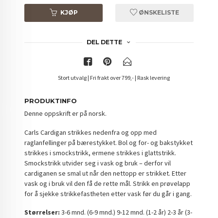
KJØP
ØNSKELISTE
DEL DETTE
Stort utvalg | Fri frakt over 799,- | Rask levering
PRODUKTINFO
Denne oppskrift er på norsk.
Carls Cardigan strikkes nedenfra og opp med
raglanfellinger på bærestykket. Bol og for- og bakstykket
strikkes i smockstrikk, ermene strikkes i glattstrikk.
Smockstrikk utvider seg i vask og bruk – derfor vil
cardiganen se smal ut når den nettopp er strikket. Etter
vask og i bruk vil den få de rette mål. Strikk en prøvelapp
for å sjekke strikkefastheten etter vask før du går i gang.
Størrelser:
3-6 mnd. (6-9 mnd.) 9-12 mnd. (1-2 år) 2-3 år (3-