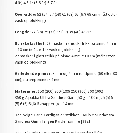
4 år) 4-5 år (5-6 år) 6-7 år
Overvidde:
52 (54) 57 (59) 61 (63) 65 (67) 69 cm (målt etter
vask og blokking)
Lengde:
27 (28) 29 (32) 35 (37) 39 (40) 43 cm
Strikkefasthet:
28 masker i smockstrikk på pinne 4 mm
= 10 cm (målt etter vask og blokking)
22 masker i glattstrikk på pinne 4 mm = 10 cm (målt etter
vask og blokking)
Veiledende pinner:
3 mm og 4 mm rundpinne (60 eller 80
cm), strømpepinner 4 mm
Materialer:
150 (200) 200 (200) 250 (300) 300 (300)
350 g Alpakka Ull fra Sandnes Garn (50 g = 100 m), 5 (5) 5
(5) 6 (6) 6 (6) 6 knapper (ø = 14 mm)
Den beige Carls Cardigan er strikket i Double Sunday fra
Sandnes Garn i fargen Kardemomme [3821].
Den grå Carls Cardigan er strikket i Alpakka Ull fra