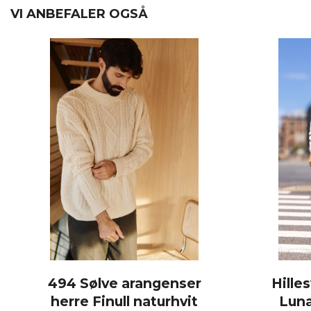
VI ANBEFALER OGSÅ
494 Sølve arangenser
Hille
herre Finull naturhvit
Luna