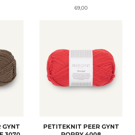
Pris
69,00
KJØP
R GYNT
PETITEKNIT PEER GYNT
E 3070
POPPY 4008