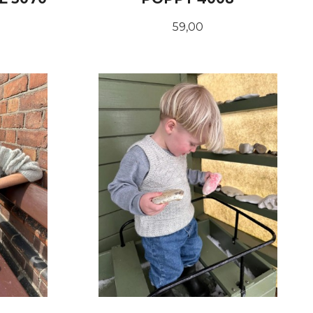
Pris
59,00
KJØP