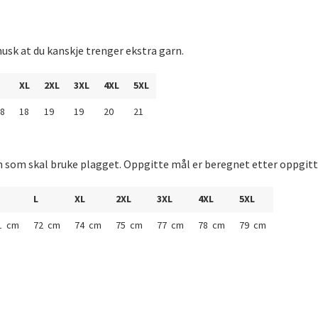
usk at du kanskje trenger ekstra garn.
XL
2XL
3XL
4XL
5XL
8
18
19
19
20
21
n som skal bruke plagget. Oppgitte mål er beregnet etter oppgitt
L
XL
2XL
3XL
4XL
5XL
1 cm
72 cm
74 cm
75 cm
77 cm
78 cm
79 cm