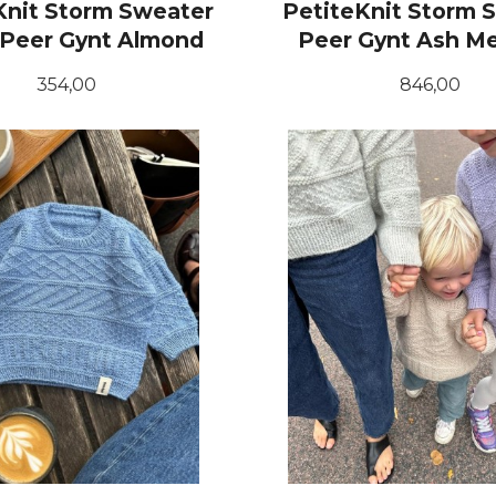
Knit Storm Sweater
PetiteKnit Storm 
r Peer Gynt Almond
Peer Gynt Ash M
Pris
Pris
354,00
846,00
LES MER
LES MER