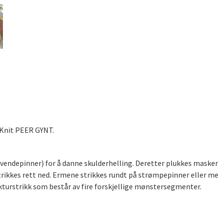
teKnit PEER GYNT.
endepinner) for å danne skulderhelling. Deretter plukkes masker 
ikkes rett ned. Ermene strikkes rundt på strømpepinner eller me
kturstrikk som består av fire forskjellige mønstersegmenter.