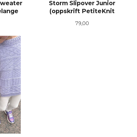
Sweater
Storm Slipover Junior
elange
(oppskrift PetiteKnit
Pris
79,00
KJØP