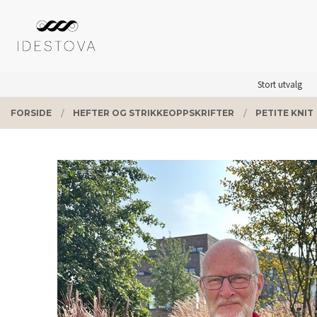
Gå
Lukk
PRODUKTER
til
innholdet
Stort utvalg
FORSIDE
HEFTER OG STRIKKEOPPSKRIFTER
PETITE KNIT