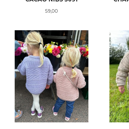
Pris
59,00
KJØP