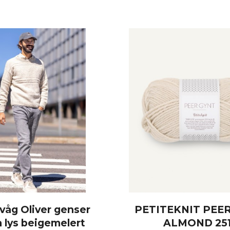
svåg Oliver genser
PETITEKNIT PEE
 lys beigemelert
ALMOND 251