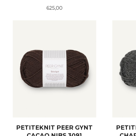
Pris
625,00
LES MER
PETITEKNIT PEER GYNT
PETIT
CACAO NIBS 3091
CHA