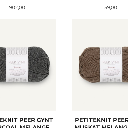
Pris
Pris
902,00
59,00
LES MER
KJØP
EKNIT PEER GYNT
PETITEKNIT PEE
RCOAL MELANGE
MUSKAT MELANG