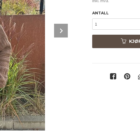
inkl. mva.
ANTALL
Next
KJØ