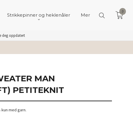
0
Strikkepinner og heklenåler
Mer
de deg oppdatert
WEATER MAN
T) PETITEKNIT
s kun med garn.