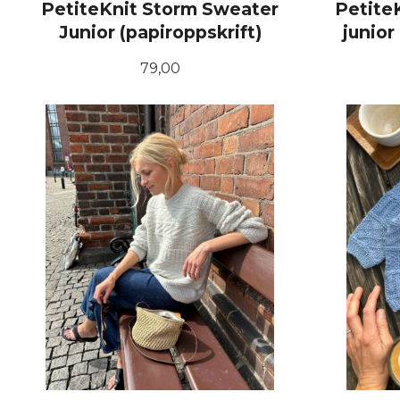
PetiteKnit Storm Sweater
Petite
Junior (papiroppskrift)
junio
Pris
79,00
KJØP