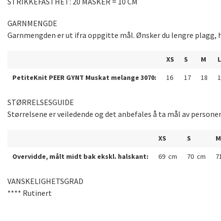
STRIKKEFASTHET: 20 MASKER = 10 CM
GARNMENGDE
Garnmengden er ut ifra oppgitte mål. Ønsker du lengre plagg, h
XS
S
M
L
PetiteKnit PEER GYNT Muskat melange 3070:
16
17
18
1
STØRRELSESGUIDE
Størrelsene er veiledende og det anbefales å ta mål av persone
XS
S
M
Overvidde, målt midt bak ekskl. halskant:
69 cm
70 cm
7
VANSKELIGHETSGRAD
**** Rutinert