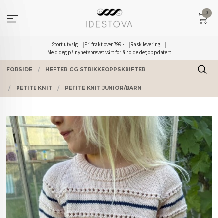
Gå
0
til
innholdet
Stort utvalg
Fri frakt over 799,-
Rask levering
Meld deg på nyhetsbrevet vårt for å holde deg oppdatert
FORSIDE
HEFTER OG STRIKKEOPPSKRIFTER
PETITE KNIT
PETITE KNIT JUNIOR/BARN