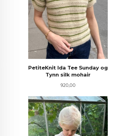
PetiteKnit Ida Tee Sunday og
Tynn silk mohair
Pris
920,00