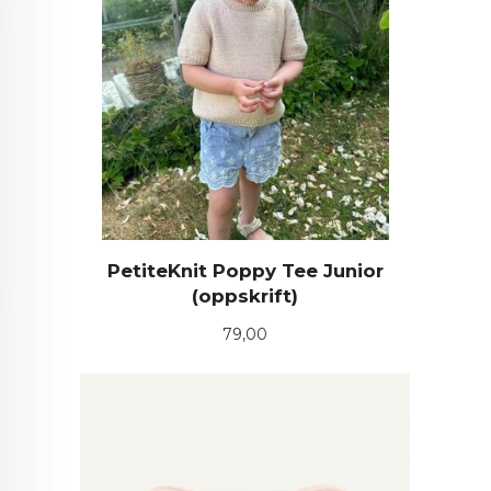
PetiteKnit Poppy Tee Junior
(oppskrift)
Pris
79,00