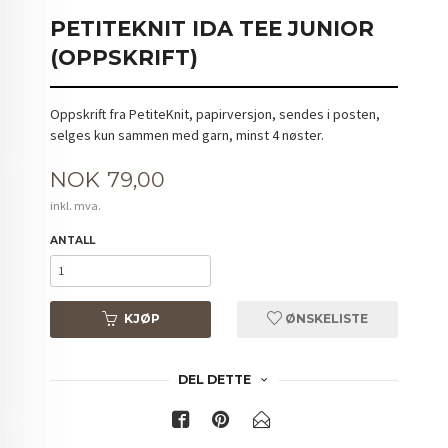
PETITEKNIT IDA TEE JUNIOR
(OPPSKRIFT)
Oppskrift fra PetiteKnit, papirversjon, sendes i posten,
selges kun sammen med garn, minst 4 nøster.
Pris
NOK
79,00
inkl. mva.
ANTALL
KJØP
ØNSKELISTE
DEL DETTE