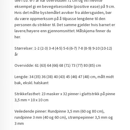
tee i str. 6-7 år har overvidden 71 cm og vil i nevnte
eksempel gi en bevegelsesvidde (positive ease) på 9 cm.
Hvis det målte bystemålet avviker fra aldersguiden, bør
du være oppmerksom på å tilpasse lengdene til den
personen du strikker til. Det samme gjelder hvis barnet er
lavere/høyere enn gjennomsnittet. Målskjema finner du
her.
Størrelser: 1-2 (2-3) 3-4 (4-5) 5-6 (6-7) 7-8 (8-9) 9-10 (10-12)
år
Overvidde: 61 (63) 64 (66) 68 (71) 73 (77) 80 (85) cm
Lengde: 34 (35) 36 (38) 40 (43) 45 (46) 47 (48) cm, målt midt
bak, ekskl. halskant
Strikkefasthet: 23 masker x 32 pinner i glattstrikk på pinne
3,5 mm = 10 x 10 cm
Veiledende pinner: Rundpinne 3,5 mm (60 og 80 cm),
rundpinne 3 mm (40 og 60 cm), strømpepinner 3,5 mm og
3 mm