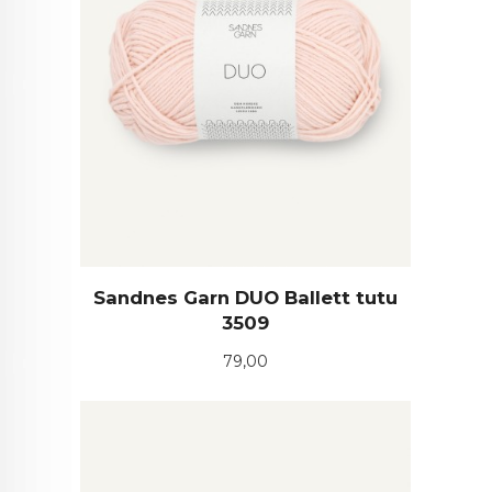
Sandnes Garn DUO Ballett tutu
3509
Pris
79,00