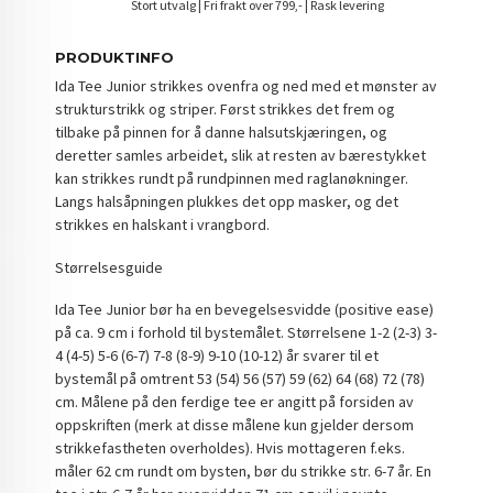
Stort utvalg | Fri frakt over 799,- | Rask levering
PRODUKTINFO
Ida Tee Junior strikkes ovenfra og ned med et mønster av
strukturstrikk og striper. Først strikkes det frem og
tilbake på pinnen for å danne halsutskjæringen, og
deretter samles arbeidet, slik at resten av bærestykket
kan strikkes rundt på rundpinnen med raglanøkninger.
Langs halsåpningen plukkes det opp masker, og det
strikkes en halskant i vrangbord.
Størrelsesguide
Ida Tee Junior bør ha en bevegelsesvidde (positive ease)
på ca. 9 cm i forhold til bystemålet. Størrelsene 1-2 (2-3) 3-
4 (4-5) 5-6 (6-7) 7-8 (8-9) 9-10 (10-12) år svarer til et
bystemål på omtrent 53 (54) 56 (57) 59 (62) 64 (68) 72 (78)
cm. Målene på den ferdige tee er angitt på forsiden av
oppskriften (merk at disse målene kun gjelder dersom
strikkefastheten overholdes). Hvis mottageren f.eks.
måler 62 cm rundt om bysten, bør du strikke str. 6-7 år. En