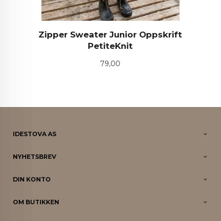
Zipper Sweater Junior Oppskrift
PetiteKnit
Pris
79,00
IDESTOVA AS
NYHETSBREV
DIN KONTO
OM BUTIKKEN