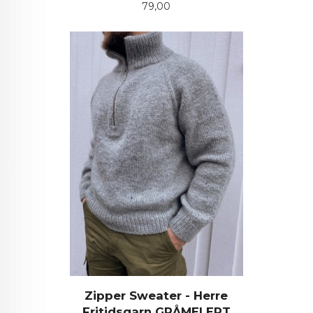
Pris
79,00
Zipper Sweater - Herre
Fritidsgarn GRÅMELERT