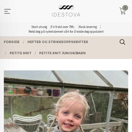
Gå
0
til
innholdet
Stort utvalg
Fri frakt over 799,-
Rask levering
Meld deg på nyhetsbrevet vårt for å holde deg oppdatert
FORSIDE
HEFTER OG STRIKKEOPPSKRIFTER
PETITE KNIT
PETITE KNIT JUNIOR/BARN