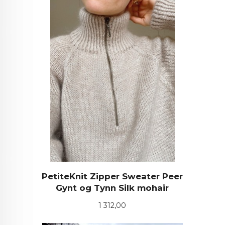
PetiteKnit Zipper Sweater Peer
Gynt og Tynn Silk mohair
Pris
1 312,00