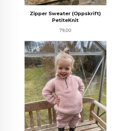
Zipper Sweater (Oppskrift)
PetiteKnit
Pris
79,00