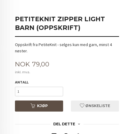
PETITEKNIT ZIPPER LIGHT
BARN (OPPSKRIFT)
Oppskrift fra PetiteKnit - selges kun med garn, minst 4
nøster.
Pris
NOK
79,00
inkl. mva.
ANTALL
KJØP
ØNSKELISTE
DEL DETTE