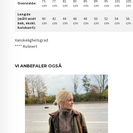
75
77
81
83
85
89
95
101
105
Overvidde:
cm
cm
cm
cm
cm
cm
cm
cm
cm
Lengde
(målt midt
40
42
44
46
48
50
52
54
56
bak, ekskl.
cm
cm
cm
cm
cm
cm
cm
cm
cm
halskant):
Vanskelighetsgrad
**** Rutinert
VI ANBEFALER OGSÅ