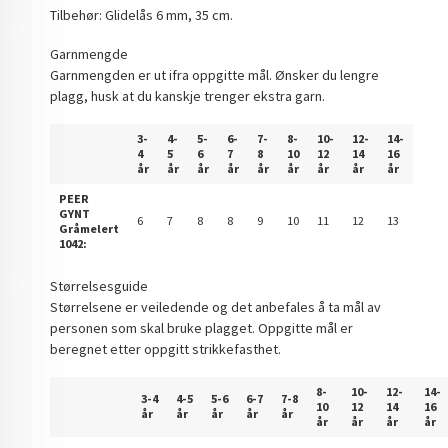
Tilbehør: Glidelås 6 mm, 35 cm.
Garnmengde
Garnmengden er ut ifra oppgitte mål. Ønsker du lengre
plagg, husk at du kanskje trenger ekstra garn.
3-
4-
5-
6-
7-
8-
10-
12-
14-
4
5
6
7
8
10
12
14
16
år
år
år
år
år
år
år
år
år
PEER
GYNT
6
7
8
8
9
10
11
12
13
Gråmelert
1042:
Størrelsesguide
Størrelsene er veiledende og det anbefales å ta mål av
personen som skal bruke plagget. Oppgitte mål er
beregnet etter oppgitt strikkefasthet.
8-
10-
12-
14-
3-4
4-5
5-6
6-7
7-8
10
12
14
16
år
år
år
år
år
år
år
år
år