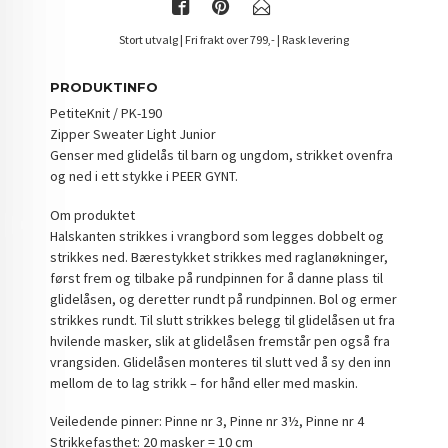
Stort utvalg | Fri frakt over 799,- | Rask levering
PRODUKTINFO
PetiteKnit / PK-190
Zipper Sweater Light Junior
Genser med glidelås til barn og ungdom, strikket ovenfra
og ned i ett stykke i PEER GYNT.
Om produktet
Halskanten strikkes i vrangbord som legges dobbelt og
strikkes ned. Bærestykket strikkes med raglanøkninger,
først frem og tilbake på rundpinnen for å danne plass til
glidelåsen, og deretter rundt på rundpinnen. Bol og ermer
strikkes rundt. Til slutt strikkes belegg til glidelåsen ut fra
hvilende masker, slik at glidelåsen fremstår pen også fra
vrangsiden. Glidelåsen monteres til slutt ved å sy den inn
mellom de to lag strikk – for hånd eller med maskin.
Veiledende pinner: Pinne nr 3, Pinne nr 3½, Pinne nr 4
Strikkefasthet: 20 masker = 10 cm