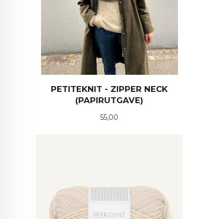
PETITEKNIT - ZIPPER NECK
(PAPIRUTGAVE)
Pris
55,00