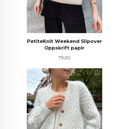
PetiteKnit Weekend Slipover
Oppskrift papir
Pris
79,00