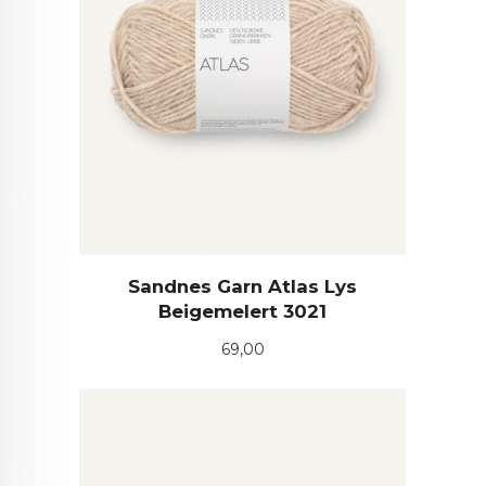
Sandnes Garn Atlas Lys
Beigemelert 3021
Pris
69,00