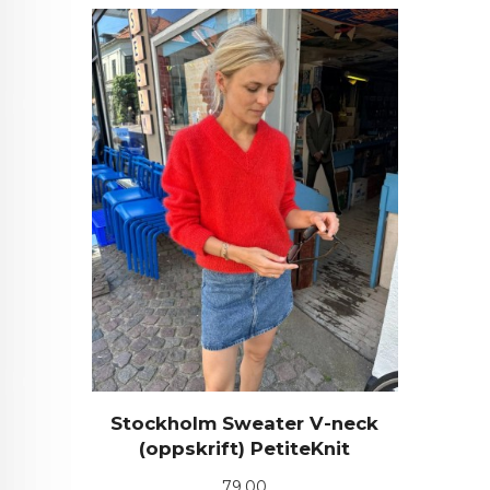
Stockholm Sweater V-neck
(oppskrift) PetiteKnit
Pris
79,00