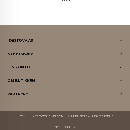
IDESTOVA AS
NYHETSBREV
DIN KONTO
OM BUTIKKEN
PARTNERE
FRAKT
KJØPSBETINGELSER
SIKKERHET OG PERSONVERN
NYHETSBREV