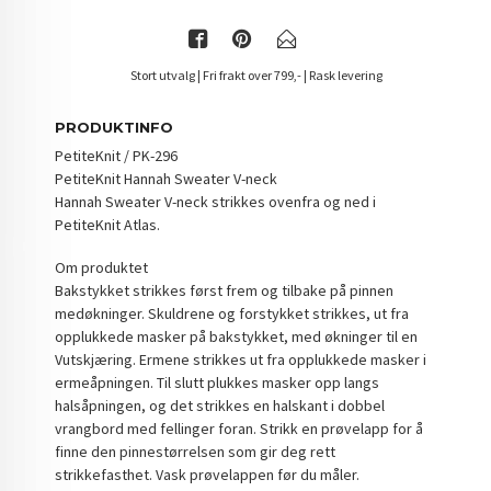
Stort utvalg | Fri frakt over 799,- | Rask levering
PRODUKTINFO
PetiteKnit / PK-296
PetiteKnit Hannah Sweater V-neck
Hannah Sweater V-neck strikkes ovenfra og ned i
PetiteKnit Atlas.
Om produktet
Bakstykket strikkes først frem og tilbake på pinnen
medøkninger. Skuldrene og forstykket strikkes, ut fra
opplukkede masker på bakstykket, med økninger til en
Vutskjæring. Ermene strikkes ut fra opplukkede masker i
ermeåpningen. Til slutt plukkes masker opp langs
halsåpningen, og det strikkes en halskant i dobbel
vrangbord med fellinger foran. Strikk en prøvelapp for å
finne den pinnestørrelsen som gir deg rett
strikkefasthet. Vask prøvelappen før du måler.