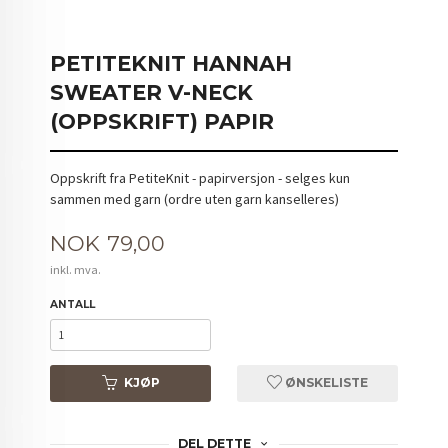
PETITEKNIT HANNAH
SWEATER V-NECK
(OPPSKRIFT) PAPIR
Oppskrift fra PetiteKnit - papirversjon - selges kun
sammen med garn (ordre uten garn kanselleres)
Pris
NOK
79,00
inkl. mva.
ANTALL
KJØP
ØNSKELISTE
DEL DETTE