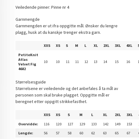
Veiledende pinner: Pinne nr 4
Garnmengde
Garnmengden er ut ifra oppgitte mål. Ønsker du lengre
plagg, husk at du kanskje trenger ekstra garn.
XXS
XS
S
M
L
XL
2XL
3XL
4XL
PetiteKnit
Atlas
10
10
11
11
12
13
14
15
16
Velvet Fig
4682
Størrelsesguide
Størrelsene er veiledende og det anbefales å ta mål av
personen som skal bruke plagget. Oppgitte mål er
beregnet etter oppgitt strikkefasthet.
XXS
XS
S
M
L
XL
2XL
3XL
Overvidde:
116
120
127
129
133
142
149
153
Lengde:
56
57
58
60
62
63
65
67