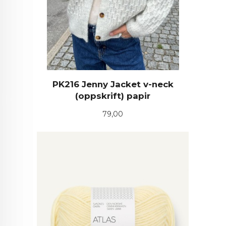
PK216 Jenny Jacket v-neck
(oppskrift) papir
Pris
79,00