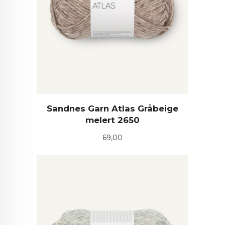
Sandnes Garn Atlas Gråbeige
melert 2650
Pris
69,00