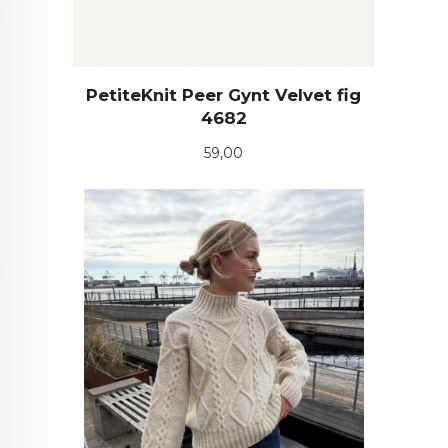
PetiteKnit Peer Gynt Velvet fig
4682
Pris
59,00