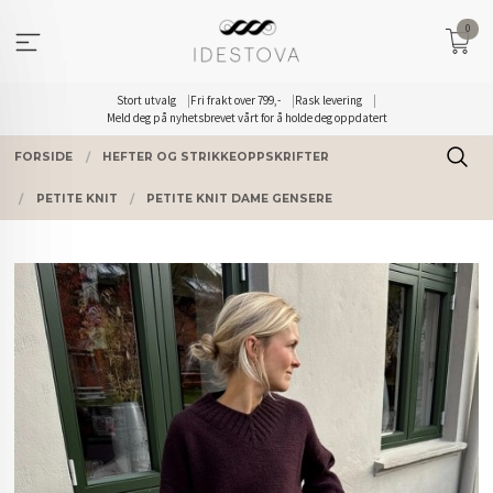
Gå
0
til
innholdet
Stort utvalg
Fri frakt over 799,-
Rask levering
Meld deg på nyhetsbrevet vårt for å holde deg oppdatert
FORSIDE
HEFTER OG STRIKKEOPPSKRIFTER
PETITE KNIT
PETITE KNIT DAME GENSERE