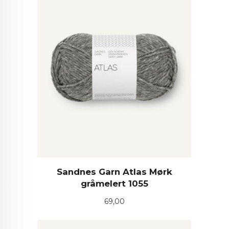
Sandnes Garn Atlas Mørk
gråmelert 1055
Pris
69,00