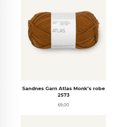
Sandnes Garn Atlas Monk's robe
2573
Pris
69,00