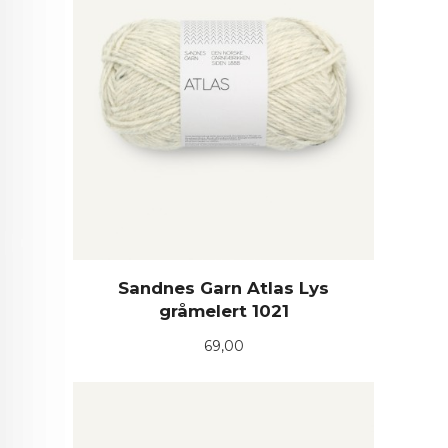
Sandnes Garn Atlas Lys
gråmelert 1021
Pris
69,00