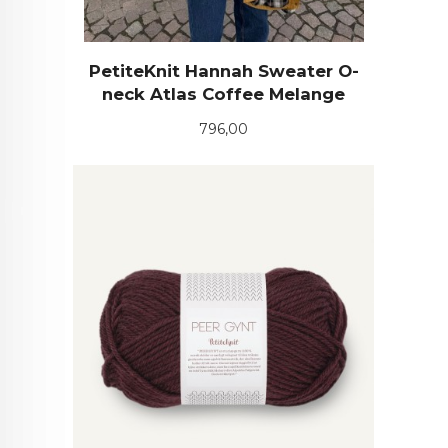
PetiteKnit Hannah Sweater O-
neck Atlas Coffee Melange
Pris
796,00