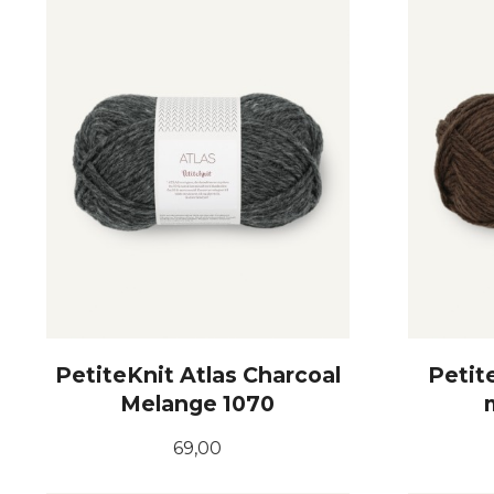
PetiteKnit Atlas Charcoal
Petit
Melange 1070
Pris
69,00