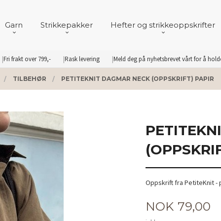
Garn
Strikkepakker
Hefter og strikkeoppskrifter
Fri frakt over 799,-
Rask levering
Meld deg på nyhetsbrevet vårt for å hol
TILBEHØR
PETITEKNIT DAGMAR NECK (OPPSKRIFT) PAPIR
PETITEKN
(OPPSKRIF
Oppskrift fra PetiteKnit 
Pris
NOK
79,00