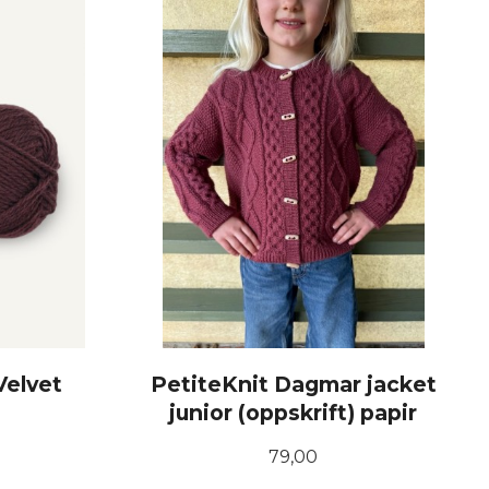
KJØP
Velvet
PetiteKnit Dagmar jacket
junior (oppskrift) papir
Pris
79,00