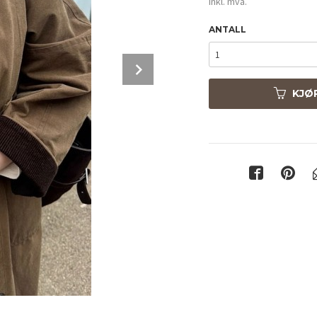
inkl. mva.
ANTALL
Next
KJØ