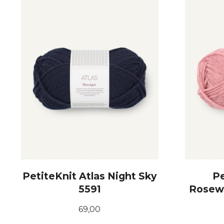
KJØP
PetiteKnit Atlas Night Sky
Pe
5591
Rosew
Pris
69,00