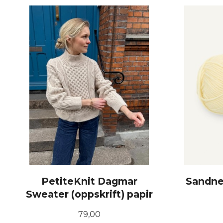
KJØP
PetiteKnit Dagmar
Sandne
Sweater (oppskrift) papir
Pris
79,00