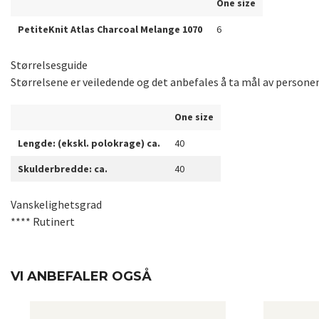
One size
PetiteKnit Atlas Charcoal Melange 1070
6
Størrelsesguide
Størrelsene er veiledende og det anbefales å ta mål av persone
One size
Lengde: (ekskl. polokrage) ca.
40
Skulderbredde: ca.
40
Vanskelighetsgrad
**** Rutinert
VI ANBEFALER OGSÅ