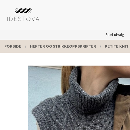
Gå
Lukk
PRODUKTER
til
innholdet
Stort utvalg
FORSIDE
HEFTER OG STRIKKEOPPSKRIFTER
PETITE KNIT