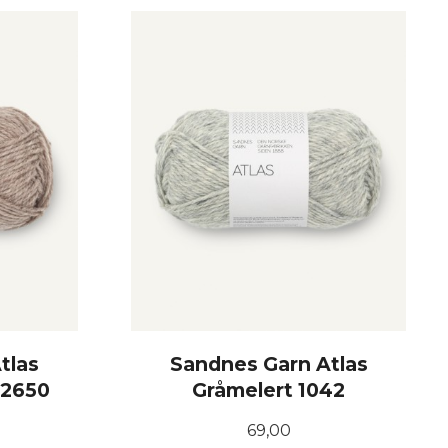
KJØP
tlas
Sandnes Garn Atlas
 2650
Gråmelert 1042
Pris
69,00