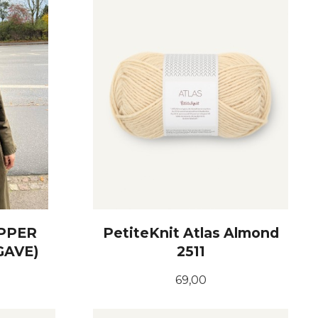
IPPER
PetiteKnit Atlas Almond
GAVE)
2511
Pris
69,00
KJØP