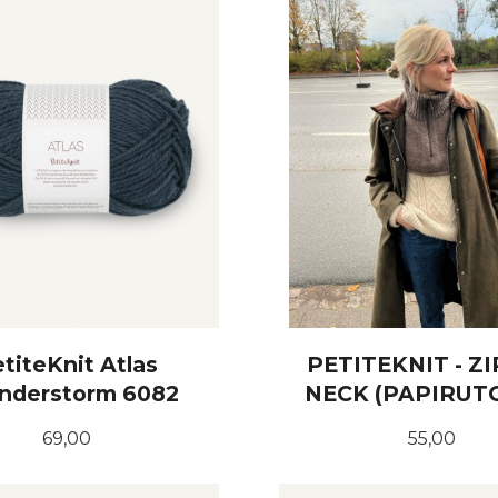
titeKnit Atlas
PETITEKNIT - Z
nderstorm 6082
NECK (PAPIRUT
Pris
Pris
69,00
55,00
KJØP
KJØP