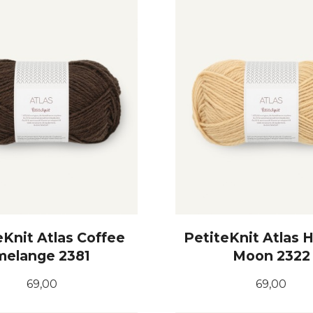
eKnit Atlas Coffee
PetiteKnit Atlas 
melange 2381
Moon 2322
Pris
Pris
69,00
69,00