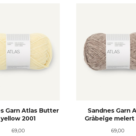
KJØP
KJØP
s Garn Atlas Butter
Sandnes Garn A
yellow 2001
Gråbeige melert
Pris
Pris
69,00
69,00