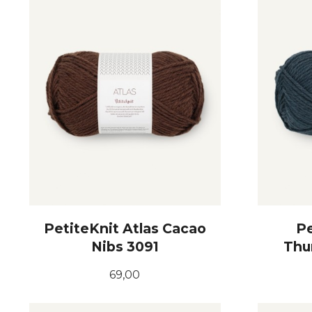
PetiteKnit Atlas Cacao
Pe
Nibs 3091
Thu
Pris
69,00
KJØP