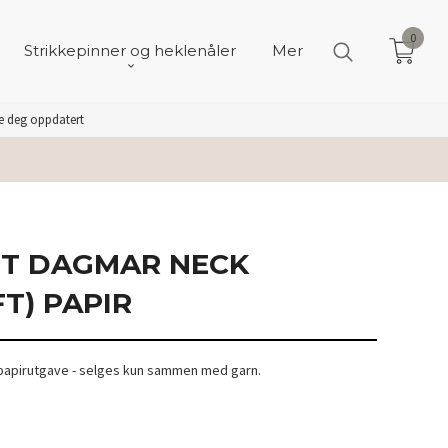
0
Strikkepinner og heklenåler
Mer
de deg oppdatert
IT DAGMAR NECK
T) PAPIR
- papirutgave - selges kun sammen med garn.