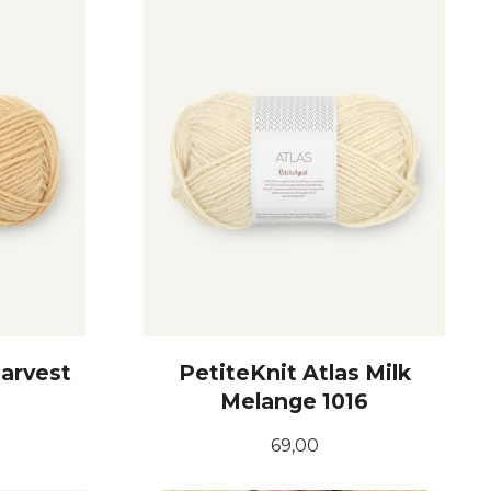
Harvest
PetiteKnit Atlas Milk
Melange 1016
Pris
69,00