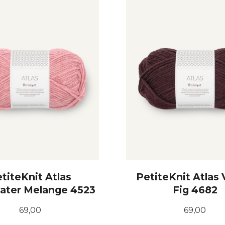
KJØP
KJØP
titeKnit Atlas
PetiteKnit Atlas 
ater Melange 4523
Fig 4682
Pris
Pris
69,00
69,00