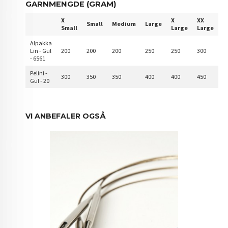
GARNMENGDE (GRAM)
X
X
XX
Small
Medium
Large
Small
Large
Large
Alpakka
Lin - Gul
200
200
200
250
250
300
- 6561
Pelini -
300
350
350
400
400
450
Gul - 20
VI ANBEFALER OGSÅ