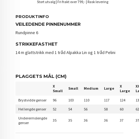
Stort utvalg | Fri frakt over 799,- | Rask levering
PRODUKTINFO
VEILEDENDE PINNENUMMER
Rundpinne 6
STRIKKEFASTHET
14 m glattstrikk med 1 tråd Alpakka Lin og 1 tråd Pelini
PLAGGETS MÅL (CM)
X
X
X
Small
Medium
Large
Small
Large
L
Brystvidde genser
96
103
110
117
124
1
Hel lengde genser
52
54
56
58
60
6
Underermslengde
35
35
36
36
37
3
genser