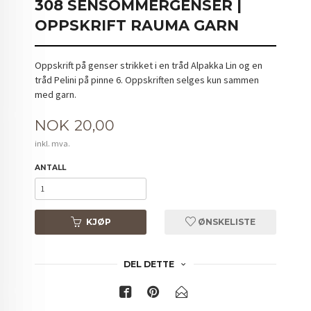
308 SENSOMMERGENSER |
OPPSKRIFT RAUMA GARN
Oppskrift på genser strikket i en tråd Alpakka Lin og en
tråd Pelini på pinne 6. Oppskriften selges kun sammen
med garn.
Pris
NOK
20,00
inkl. mva.
ANTALL
KJØP
ØNSKELISTE
DEL DETTE