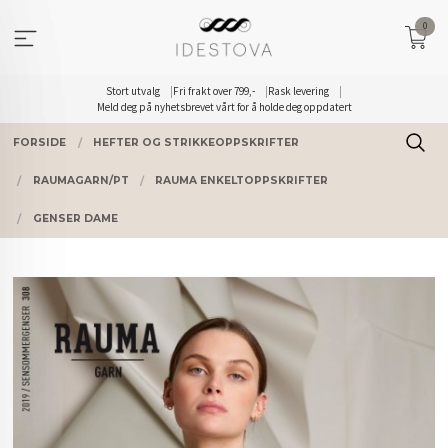
Gå
0
til
innholdet
Stort utvalg
Fri frakt over 799,-
Rask levering
Meld deg på nyhetsbrevet vårt for å holde deg oppdatert
FORSIDE
HEFTER OG STRIKKEOPPSKRIFTER
RAUMAGARN/PT
RAUMA ENKELTOPPSKRIFTER
GENSER DAME