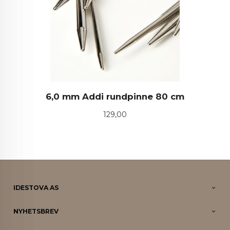
6,0 mm Addi rundpinne 80 cm
Pris
129,00
IDESTOVA AS
NYHETSBREV