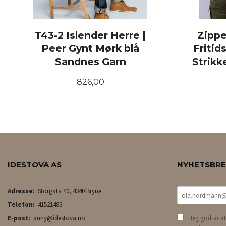
T43-2 Islender Herre |
Zippe
Peer Gynt Mørk blå
Friti
Sandnes Garn
Strikk
Pris
826,00
LES MER
IDESTOVA AS
NYHETSBR
Adresse:
Storgata 40, 4340 Bryne
Telefon:
41521483
E-post:
anny@idestova.no
Jeg godtar at