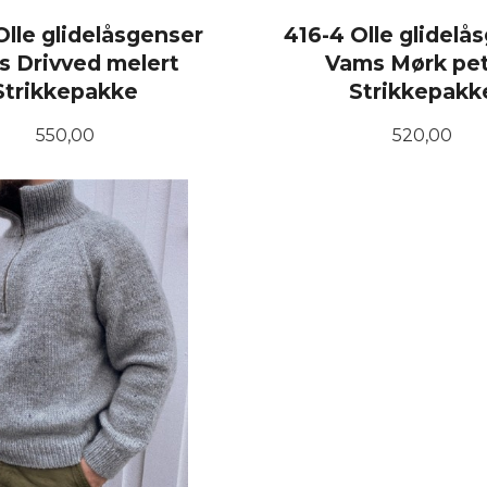
Olle glidelåsgenser
416-4 Olle glidelå
 Drivved melert
Vams Mørk pet
Strikkepakke
Strikkepakk
Pris
Pris
550,00
520,00
LES MER
LES MER