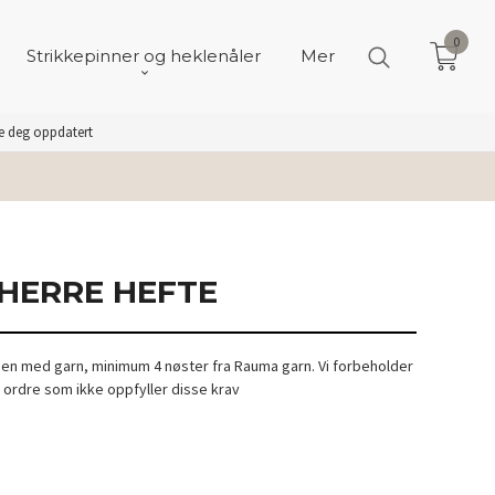
0
Strikkepinner og heklenåler
Mer
de deg oppdatert
 HERRE HEFTE
men med garn, minimum 4 nøster fra Rauma garn. Vi forbeholder
e ordre som ikke oppfyller disse krav