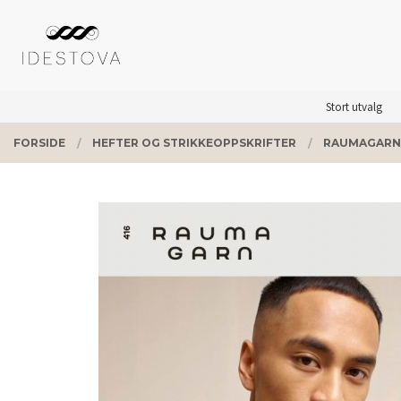
Gå
Lukk
PRODUKTER
til
innholdet
Stort utvalg
FORSIDE
HEFTER OG STRIKKEOPPSKRIFTER
RAUMAGARN