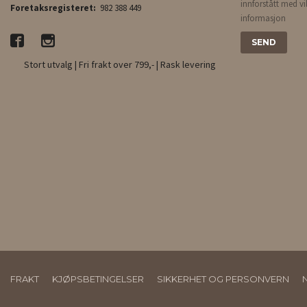
innforstått med vi
Foretaksregisteret:
982 388 449
informasjon
Stort utvalg | Fri frakt over 799,- | Rask levering
FRAKT
KJØPSBETINGELSER
SIKKERHET OG PERSONVERN