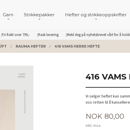
Garn
Strikkepakker
Hefter og strikkeoppskrifter
Fri frakt over 799,-
Rask levering
Meld deg på nyhetsbrevet vårt for å hol
/PT
RAUMA HEFTER
416 VAMS HERRE HEFTE
416 VAMS
Vi selger heftet kun sam
oss retten til å kanseller
Pris
NOK
80,00
inkl. mva.