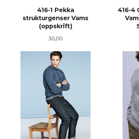
416-1 Pekka
416-4 
strukturgenser Vams
Vams
(oppskrift)
Pris
30,00
KJØP