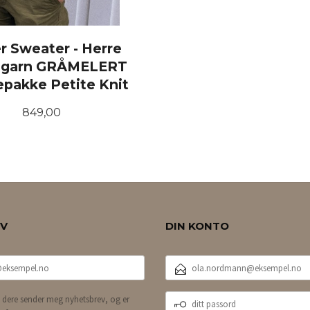
r Sweater - Herre
dsgarn GRÅMELERT
epakke Petite Knit
Pris
849,00
LES MER
EV
DIN KONTO
E-
POSTADRESSE
DITT
 dere sender meg nyhetsbrev, og er
PASSORD