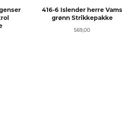
sgenser
416-6 Islender herre Vams
rol
grønn Strikkepakke
e
Pris
569,00
LES MER