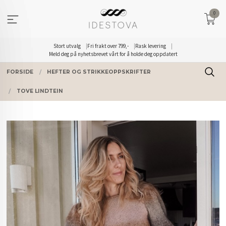
Gå
0
til
innholdet
Stort utvalg
Fri frakt over 799,-
Rask levering
Meld deg på nyhetsbrevet vårt for å holde deg oppdatert
FORSIDE
HEFTER OG STRIKKEOPPSKRIFTER
TOVE LINDTEIN