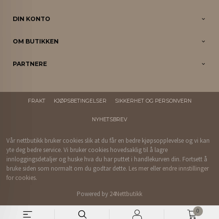
DIN KONTO
OM BUTIKKEN
PARTNERE
FRAKT
KJØPSBETINGELSER
SIKKERHET OG PERSONVERN
NYHETSBREV
Vår nettbutikk bruker cookies slik at du får en bedre kjøpsopplevelse og vi kan
yte deg bedre service. Vi bruker cookies hovedsaklig til å lagre
innloggingsdetaljer og huske hva du har puttet i handlekurven din. Fortsett å
bruke siden som normalt om du godtar dette.
Les mer
eller
endre innstillinger
for cookies.
Powered by
24Nettbutikk
0