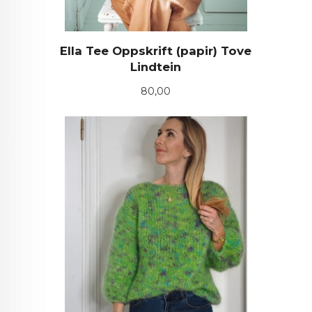
Ella Tee Oppskrift (papir) Tove
Lindtein
Pris
80,00