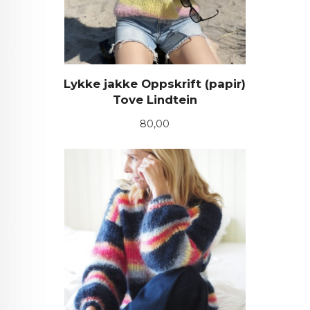
Lykke jakke Oppskrift (papir)
Tove Lindtein
Pris
80,00