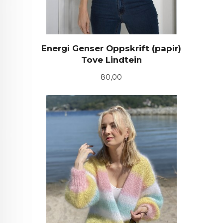
Energi Genser Oppskrift (papir)
Tove Lindtein
Pris
80,00