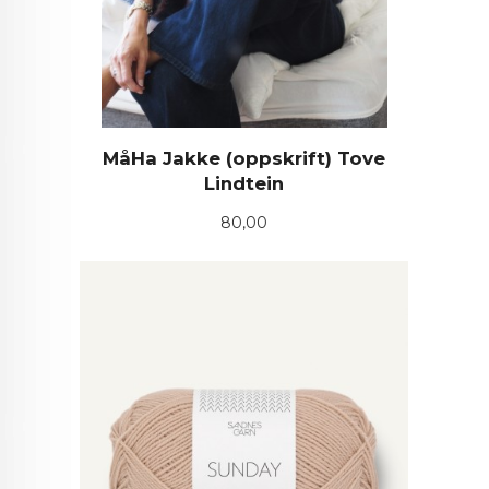
MåHa Jakke (oppskrift) Tove
Lindtein
Pris
80,00