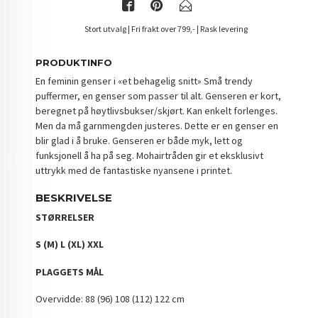
Stort utvalg | Fri frakt over 799,- | Rask levering
PRODUKTINFO
En feminin genser i «et behagelig snitt» Små trendy
puffermer, en genser som passer til alt. Genseren er kort,
beregnet på høytlivsbukser/skjørt. Kan enkelt forlenges.
Men da må garnmengden justeres. Dette er en genser en
blir glad i å bruke. Genseren er både myk, lett og
funksjonell å ha på seg. Mohairtråden gir et eksklusivt
uttrykk med de fantastiske nyansene i printet.
BESKRIVELSE
STØRRELSER
S (M) L (XL) XXL
PLAGGETS MÅL
Overvidde: 88 (96) 108 (112) 122 cm