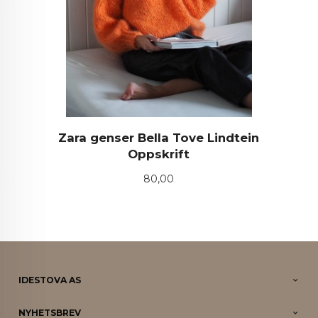
Zara genser Bella Tove Lindtein
Oppskrift
Pris
80,00
IDESTOVA AS
NYHETSBREV