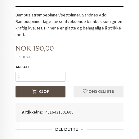
Bambus strømpepinner/settpinner. Sandnes Addi
Bambuspinner laget av sentvoksende bambus som gir en
kraftig kvalitet. Pinnene er glatte og behagelige å strikke
med.
Pris
NOK
190,00
inkl. mva.
ANTALL
KJØP
ØNSKELISTE
Artikkelnr.:
4016431501609
DEL DETTE