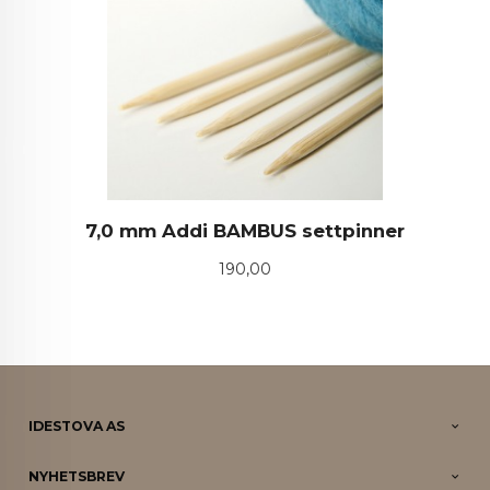
7,0 mm Addi BAMBUS settpinner
Pris
190,00
IDESTOVA AS
NYHETSBREV