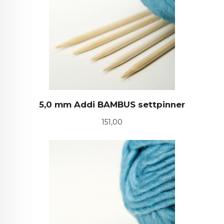
5,0 mm Addi BAMBUS settpinner
Pris
151,00