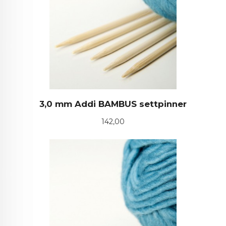
3,0 mm Addi BAMBUS settpinner
Pris
142,00