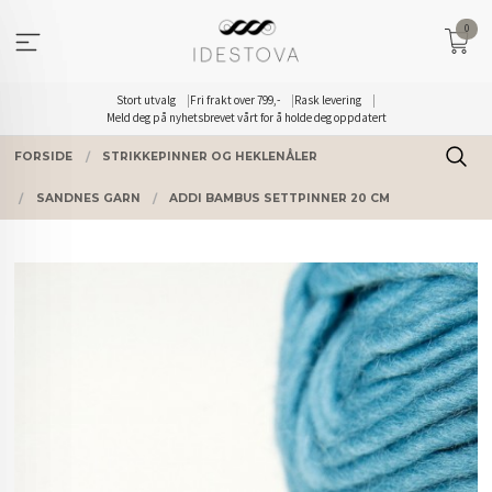
Gå
0
til
innholdet
Stort utvalg
Fri frakt over 799,-
Rask levering
Meld deg på nyhetsbrevet vårt for å holde deg oppdatert
FORSIDE
STRIKKEPINNER OG HEKLENÅLER
SANDNES GARN
ADDI BAMBUS SETTPINNER 20 CM