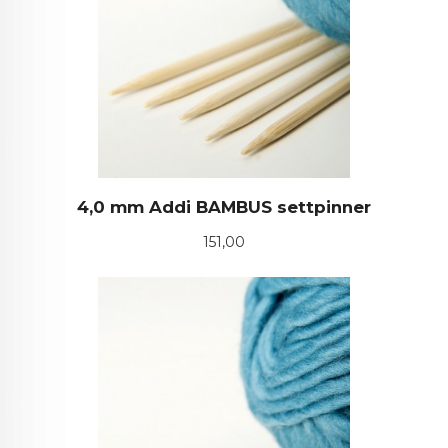
4,0 mm Addi BAMBUS settpinner
Pris
151,00