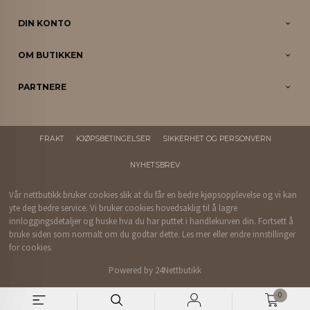
DIN KONTO
OM BUTIKKEN
PARTNERE
FRAKT
KJØPSBETINGELSER
SIKKERHET OG PERSONVERN
NYHETSBREV
Vår nettbutikk bruker cookies slik at du får en bedre kjøpsopplevelse og vi kan
yte deg bedre service. Vi bruker cookies hovedsaklig til å lagre
innloggingsdetaljer og huske hva du har puttet i handlekurven din. Fortsett å
bruke siden som normalt om du godtar dette.
Les mer
eller
endre innstillinger
for cookies.
Powered by
24Nettbutikk
0