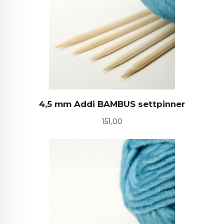
4,5 mm Addi BAMBUS settpinner
Pris
151,00