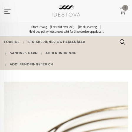
Gå
0
til
innholdet
Stort utvalg
Fri frakt over 799,-
Rask levering
Meld deg på nyhetsbrevet vårt for å holde deg oppdatert
FORSIDE
STRIKKEPINNER OG HEKLENÅLER
SANDNES GARN
ADDI RUNDPINNE
ADDI RUNDPINNE 120 CM