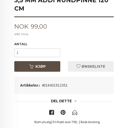
3,5 MM ADDI RUNDPINNE 120
CM
Pris
NOK
99,00
inkl. mva.
ANTALL
KJØP
ØNSKELISTE
Artikkelnr.:
4016431912351
DEL DETTE
Stort utvalg | Fri frakt over 799,- | Rask levering