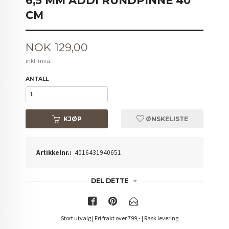
6,5 MM ADDI RUNDPINNE 40
CM
Pris
NOK
129,00
inkl. mva.
ANTALL
KJØP
ØNSKELISTE
Artikkelnr.:
4016431940651
DEL DETTE
Stort utvalg | Fri frakt over 799,- | Rask levering