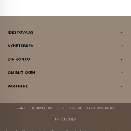
IDESTOVA AS
NYHETSBREV
DIN KONTO
OM BUTIKKEN
PARTNERE
FRAKT
KJØPSBETINGELSER
SIKKERHET OG PERSONVERN
NYHETSBREV