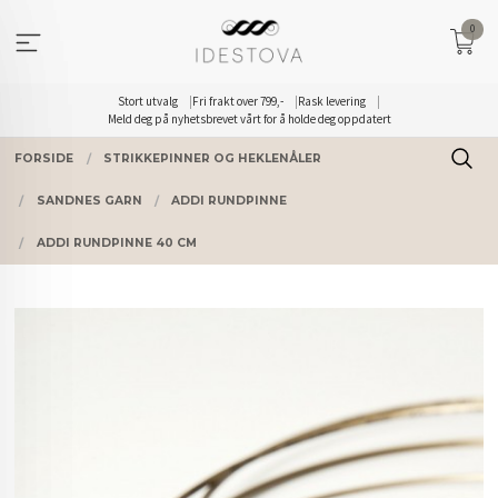
Gå
0
til
innholdet
Stort utvalg
Fri frakt over 799,-
Rask levering
Meld deg på nyhetsbrevet vårt for å holde deg oppdatert
FORSIDE
STRIKKEPINNER OG HEKLENÅLER
SANDNES GARN
ADDI RUNDPINNE
ADDI RUNDPINNE 40 CM