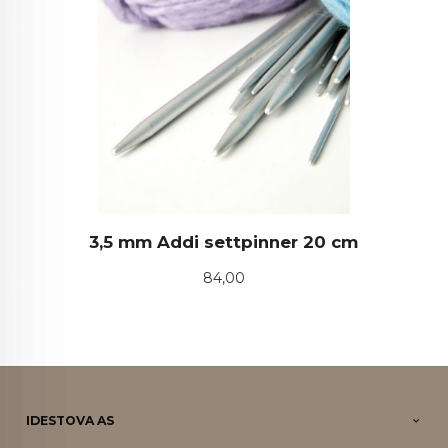
3,5 mm Addi settpinner 20 cm
Pris
84,00
IDESTOVA AS