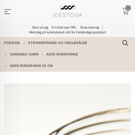
Gå
0
til
innholdet
Stort utvalg
Fri frakt over 799,-
Rask levering
Meld deg på nyhetsbrevet vårt for å holde deg oppdatert
FORSIDE
STRIKKEPINNER OG HEKLENÅLER
SANDNES GARN
ADDI RUNDPINNE
ADDI RUNDPINNE 50 CM