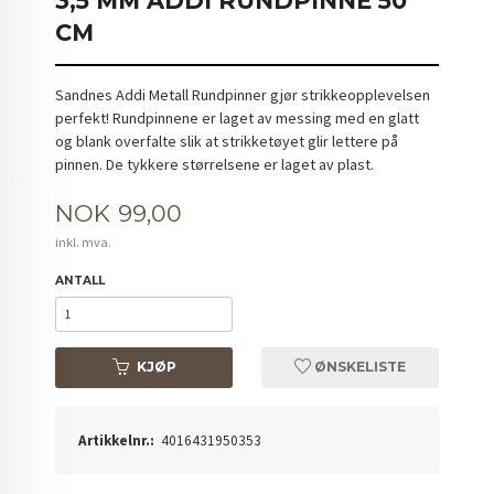
3,5 MM ADDI RUNDPINNE 50
CM
Sandnes Addi Metall Rundpinner gjør strikkeopplevelsen
perfekt! Rundpinnene er laget av messing med en glatt
og blank overfalte slik at strikketøyet glir lettere på
pinnen. De tykkere størrelsene er laget av plast.
Pris
NOK
99,00
inkl. mva.
ANTALL
KJØP
ØNSKELISTE
Artikkelnr.:
4016431950353