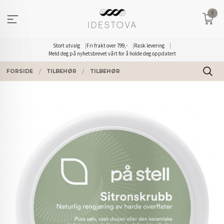
Gå
0
til
innholdet
Stort utvalg
Fri frakt over 799,-
Rask levering
Meld deg på nyhetsbrevet vårt for å holde deg oppdatert
FORSIDE
TILBEHØR
TILBEHØR