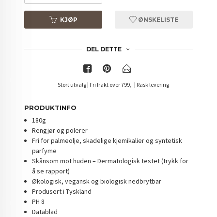
KJØP
ØNSKELISTE
DEL DETTE
Stort utvalg | Fri frakt over 799,- | Rask levering
PRODUKTINFO
180g
Rengjør og polerer
Fri for palmeolje, skadelige kjemikalier og syntetisk
parfyme
Skånsom mot huden – Dermatologisk testet (trykk for
å se rapport)
Økologisk, vegansk og biologisk nedbrytbar
Produsert i Tyskland
PH 8
Datablad