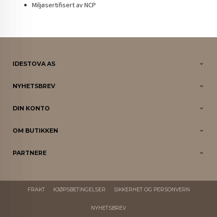
Miljøsertifisert av NCP
IDESTOVA AS
NYHETSBREV
DIN KONTO
OM BUTIKKEN
PARTNERE
FRAKT
KJØPSBETINGELSER
SIKKERHET OG PERSONVERN
NYHETSBREV