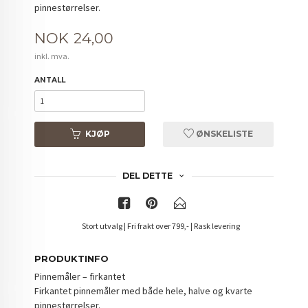
pinnestørrelser.
Pris
NOK
24,00
inkl. mva.
ANTALL
KJØP
ØNSKELISTE
DEL DETTE
Stort utvalg | Fri frakt over 799,- | Rask levering
PRODUKTINFO
Pinnemåler – firkantet
Firkantet pinnemåler med både hele, halve og kvarte
pinnestørrelser.