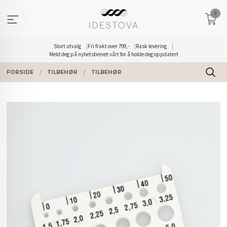
Gå
0
til
innholdet
Stort utvalg
Fri frakt over 799,-
Rask levering
Meld deg på nyhetsbrevet vårt for å holde deg oppdatert
FORSIDE
TILBEHØR
TILBEHØR