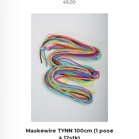
Pris
49,00
Maskewire TYNN 100cm (1 pose
à 12stk)