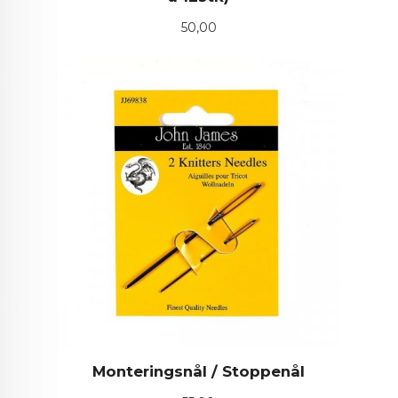
Pris
50,00
Monteringsnål / Stoppenål