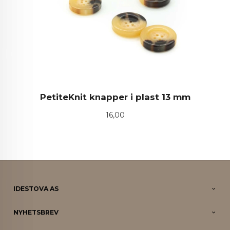
PetiteKnit knapper i plast 13 mm
Pris
16,00
IDESTOVA AS
NYHETSBREV