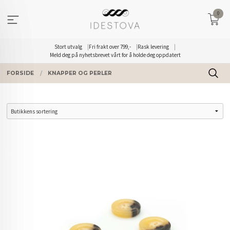
Gå
0
til
innholdet
Stort utvalg
Fri frakt over 799,-
Rask levering
Meld deg på nyhetsbrevet vårt for å holde deg oppdatert
FORSIDE
KNAPPER OG PERLER