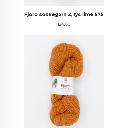
Fjord sokkegarn 2, lys lime 575
Pris
124,00