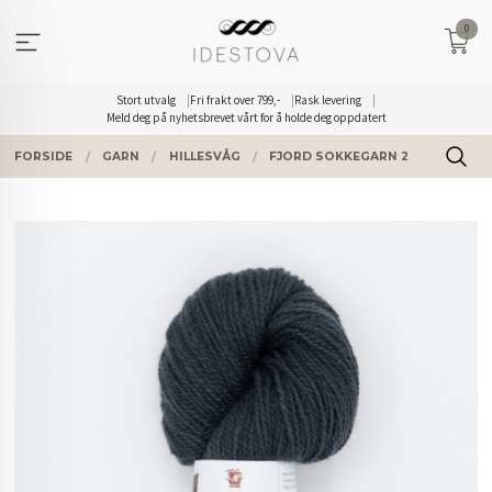
Gå
0
til
innholdet
Stort utvalg
Fri frakt over 799,-
Rask levering
Meld deg på nyhetsbrevet vårt for å holde deg oppdatert
FORSIDE
GARN
HILLESVÅG
FJORD SOKKEGARN 2