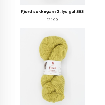
Fjord sokkegarn 2, lys gul 563
Pris
124,00