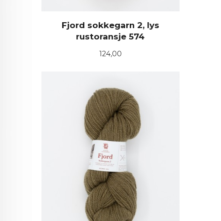
Fjord sokkegarn 2, lys
rustoransje 574
Pris
124,00