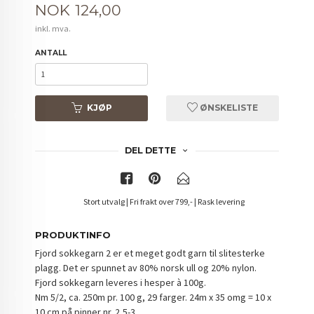
Pris
NOK
124,00
inkl. mva.
ANTALL
KJØP
ØNSKELISTE
DEL DETTE
Stort utvalg | Fri frakt over 799,- | Rask levering
PRODUKTINFO
Fjord sokkegarn 2 er et meget godt garn til slitesterke
plagg. Det er spunnet av 80% norsk ull og 20% nylon.
Fjord sokkegarn leveres i hesper à 100g.
Nm 5/2, ca. 250m pr. 100 g, 29 farger. 24m x 35 omg = 10 x
10 cm på pinner nr. 2,5-3.