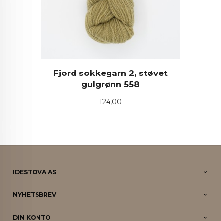
Fjord sokkegarn 2, støvet
gulgrønn 558
Pris
124,00
IDESTOVA AS
NYHETSBREV
DIN KONTO