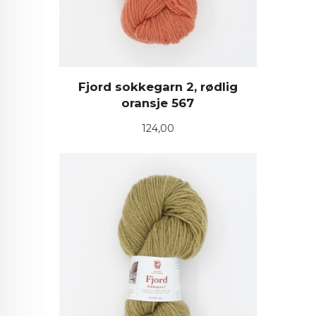
Fjord sokkegarn 2, rødlig
oransje 567
Pris
124,00