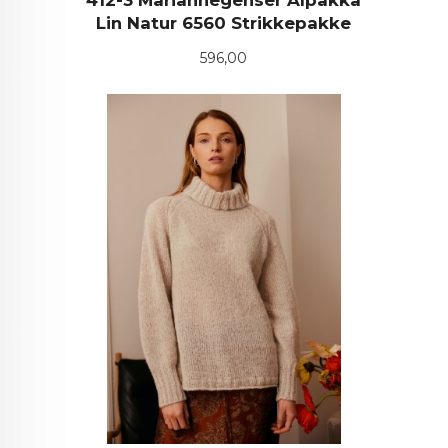
412-3 Mariannegenser Alpakka
Lin Natur 6560 Strikkepakke
Pris
596,00