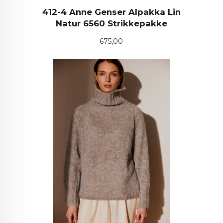
412-4 Anne Genser Alpakka Lin
Natur 6560 Strikkepakke
Pris
675,00