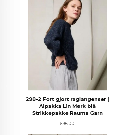
298-2 Fort gjort raglangenser |
Alpakka Lin Mørk blå
Strikkepakke Rauma Garn
Pris
596,00