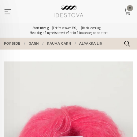
Gå
0
til
innholdet
Stort utvalg
Fri frakt over 799,-
Rask levering
Meld deg på nyhetsbrevet vårt for å holde deg oppdatert
FORSIDE
GARN
RAUMA GARN
ALPAKKA LIN