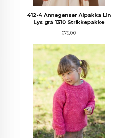
412-4 Annegenser Alpakka Lin
Lys grå 1310 Strikkepakke
Pris
675,00