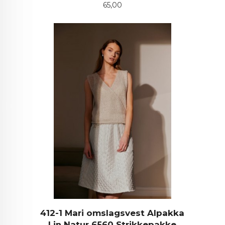
Pris
65,00
412-1 Mari omslagsvest Alpakka
Lin Natur 6560 Strikkepakke