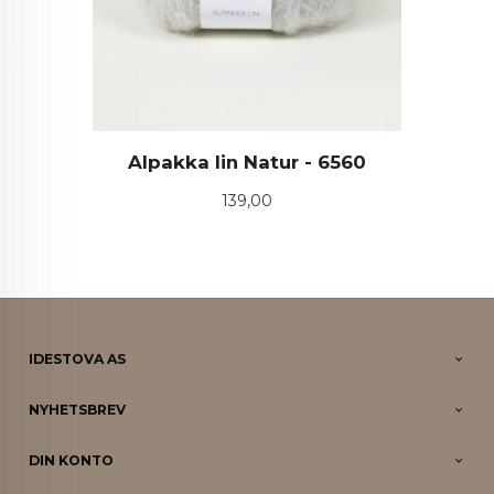
Alpakka lin Natur - 6560
Pris
139,00
IDESTOVA AS
NYHETSBREV
DIN KONTO