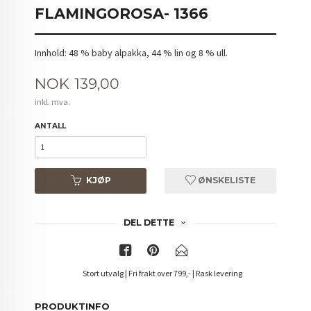
FLAMINGOROSA- 1366
Innhold: 48 % baby alpakka, 44 % lin og 8 % ull.
Pris
NOK
139,00
inkl. mva.
ANTALL
KJØP
ØNSKELISTE
DEL DETTE
Stort utvalg | Fri frakt over 799,- | Rask levering
PRODUKTINFO