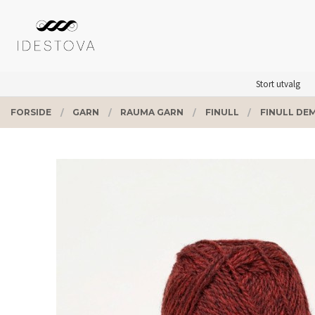
Gå
Lukk
PRODUKTER
til
innholdet
Stort utvalg
FORSIDE
GARN
RAUMA GARN
FINULL
FINULL DEM