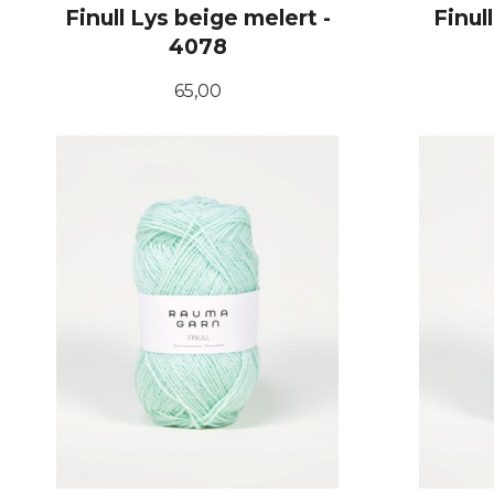
Finull Lys beige melert -
Finul
4078
Pris
65,00
KJØP