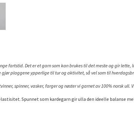
nge fartstid. Det er et garn som kan brukes til det meste og gir lette, l
 gjør plaggene ypperlige til tur og aktivitet, så vel som til hverdagsb
inner, spinner, vasker, farger og nøster vi garnet av 100% norsk ull. V
elastisitet. Spunnet som kardegarn gir ulla den ideelle balanse me