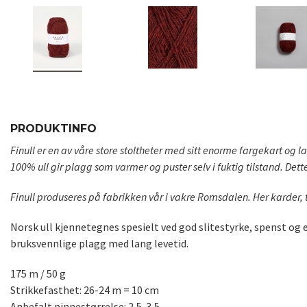
PRODUKTINFO
Finull er en av våre store stoltheter med sitt enorme fargekart og la
100% ull gir plagg som varmer og puster selv i fuktig tilstand. Dette
Finull produseres på fabrikken vår i vakre Romsdalen. Her karder, tv
Norsk ull kjennetegnes spesielt ved god slitestyrke, spenst og 
bruksvennlige plagg med lang levetid.
175 m / 50 g
Strikkefasthet: 26-24 m = 10 cm
Anbefalt pinnestørrelse: 2,5-3,5