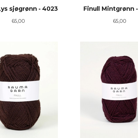
 Lys sjøgrønn - 4023
Finull Mintgrønn 
Pris
Pris
65,00
65,00
KJØP
KJØP