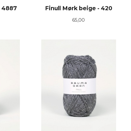
- 4887
Finull Mørk beige - 420
Pris
65,00
KJØP