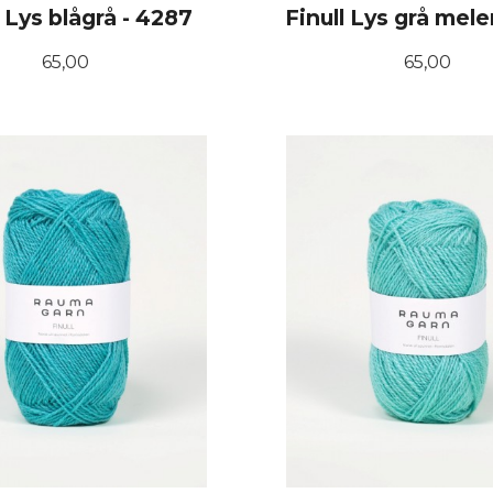
l Lys blågrå - 4287
Finull Lys grå mele
Pris
Pris
65,00
65,00
KJØP
KJØP