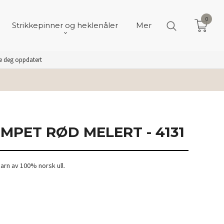
0
Strikkepinner og heklenåler
Mer
de deg oppdatert
MPET RØD MELERT - 4131
garn av 100% norsk ull.