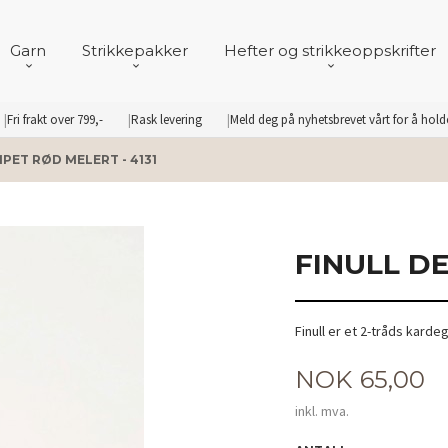
Garn
Strikkepakker
Hefter og strikkeoppskrifter
Fri frakt over 799,-
Rask levering
Meld deg på nyhetsbrevet vårt for å hol
PET RØD MELERT - 4131
FINULL DE
Finull er et 2-tråds karde
Pris
NOK
65,00
inkl. mva.