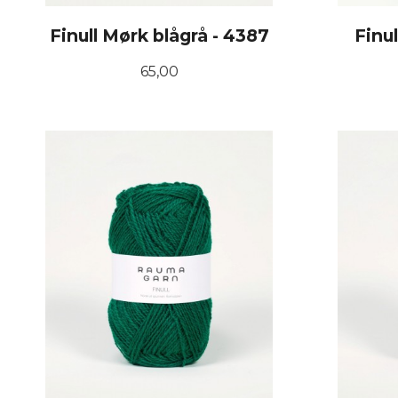
Finull Mørk blågrå - 4387
Finu
Pris
65,00
KJØP