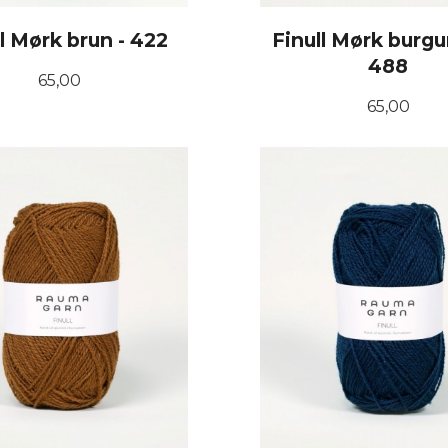
ll Mørk brun - 422
Finull Mørk burgu
488
Pris
65,00
Pris
65,00
KJØP
KJØP