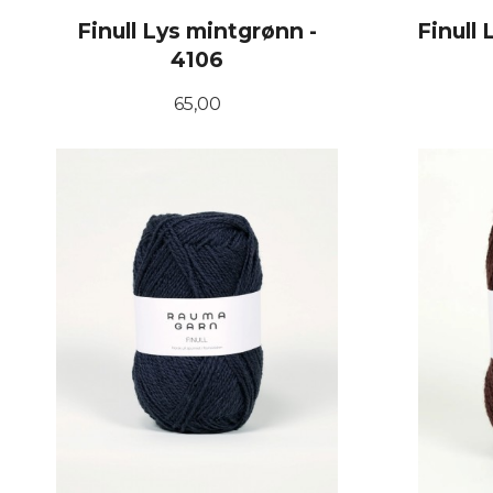
Finull Lys mintgrønn -
Finull
4106
Pris
65,00
KJØP