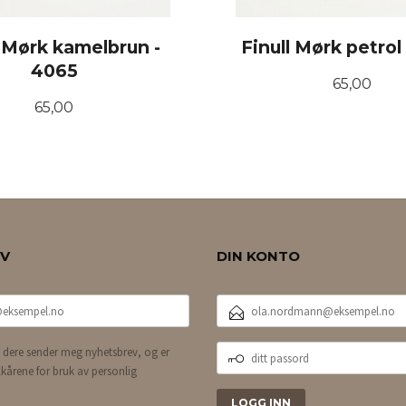
l Mørk kamelbrun -
Finull Mørk petrol
4065
Pris
65,00
Pris
65,00
KJØP
KJØP
EV
DIN KONTO
E-
POSTADRESSE
DITT
 dere sender meg nyhetsbrev, og er
PASSORD
lkårene for bruk av personlig