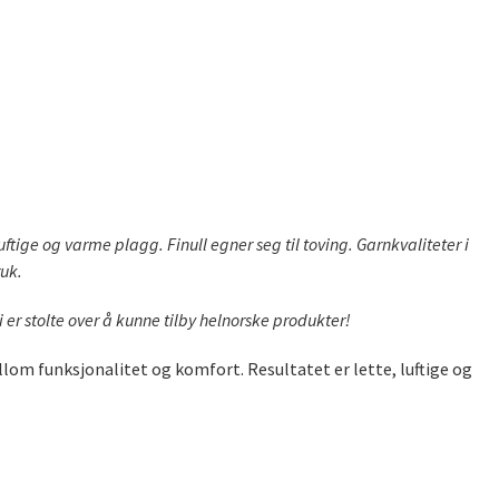
uftige og varme plagg. Finull egner seg til toving. Garnkvaliteter i
ruk.
i er stolte over å kunne tilby helnorske produkter!
llom funksjonalitet og komfort. Resultatet er lette, luftige og