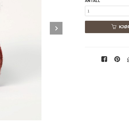
ANTALL
Next
KJØ