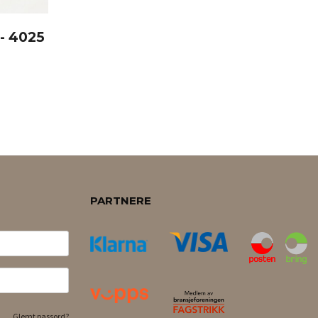
 - 4025
PARTNERE
Glemt passord?