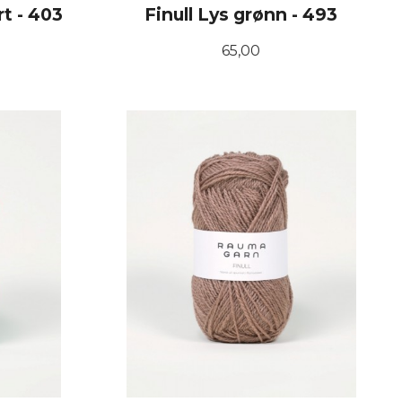
rt - 403
Finull Lys grønn - 493
Pris
65,00
KJØP