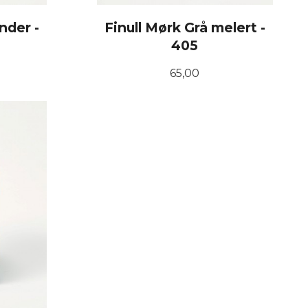
nder -
Finull Mørk Grå melert -
405
Pris
65,00
KJØP