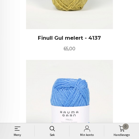
Finull Gul melert - 4137
Pris
65,00
0
Meny
Søk
Min konto
Handlevogn