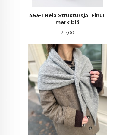
453-1 Heia Struktursjal Finull
mørk blå
Pris
217,00