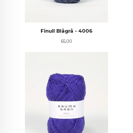
Finull Blågrå - 4006
Pris
65,00