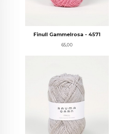
Finull Gammelrosa - 4571
Pris
65,00