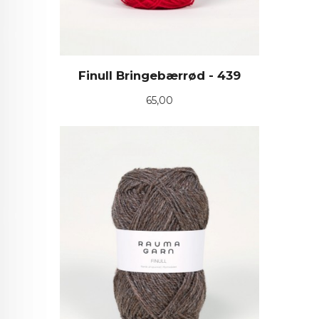
Finull Bringebærrød - 439
Pris
65,00