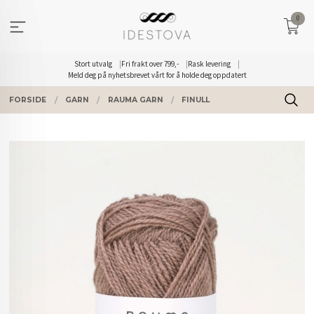
Gå
0
til
innholdet
Stort utvalg
Fri frakt over 799,-
Rask levering
Meld deg på nyhetsbrevet vårt for å holde deg oppdatert
FORSIDE
GARN
RAUMA GARN
FINULL