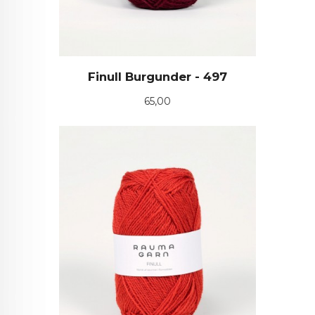
Finull Burgunder - 497
Pris
65,00