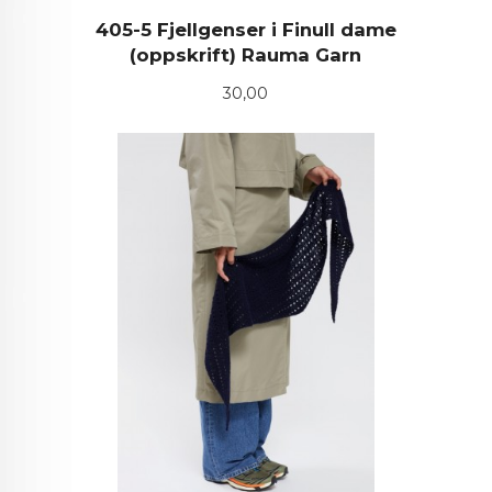
405-5 Fjellgenser i Finull dame
(oppskrift) Rauma Garn
Pris
30,00