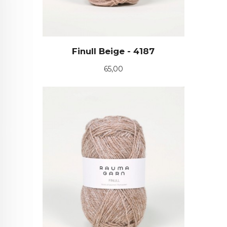
Finull Beige - 4187
Pris
65,00