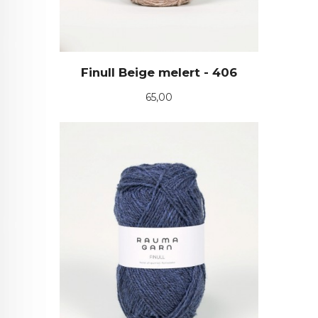
Finull Beige melert - 406
Pris
65,00