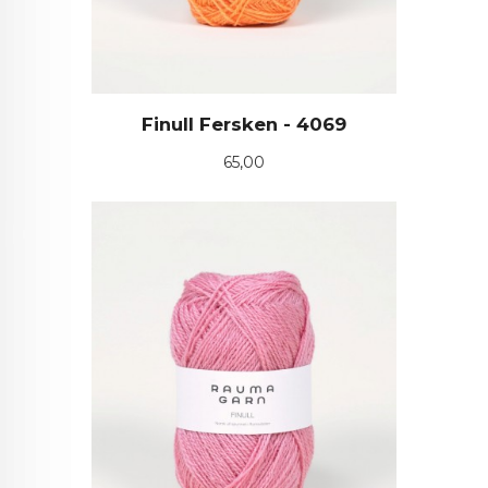
Finull Fersken - 4069
Pris
65,00