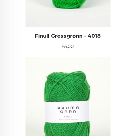
Finull Gressgrønn - 4018
Pris
65,00