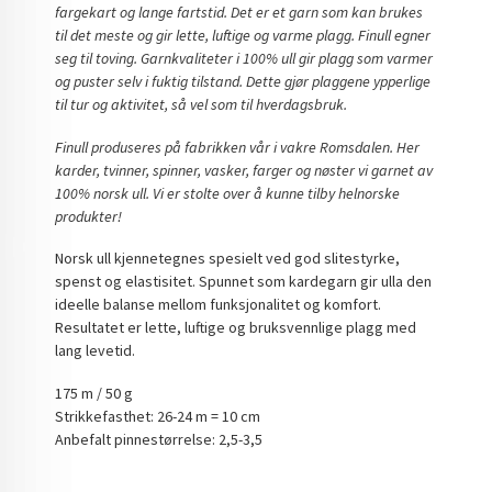
fargekart og lange fartstid. Det er et garn som kan brukes
til det meste og gir lette, luftige og varme plagg. Finull egner
seg til toving. Garnkvaliteter i 100% ull gir plagg som varmer
og puster selv i fuktig tilstand. Dette gjør plaggene ypperlige
til tur og aktivitet, så vel som til hverdagsbruk.
Finull produseres på fabrikken vår i vakre Romsdalen. Her
karder, tvinner, spinner, vasker, farger og nøster vi garnet av
100% norsk ull. Vi er stolte over å kunne tilby helnorske
produkter!
Norsk ull kjennetegnes spesielt ved god slitestyrke,
spenst og elastisitet. Spunnet som kardegarn gir ulla den
ideelle balanse mellom funksjonalitet og komfort.
Resultatet er lette, luftige og bruksvennlige plagg med
lang levetid.
175 m / 50 g
Strikkefasthet: 26-24 m = 10 cm
Anbefalt pinnestørrelse: 2,5-3,5