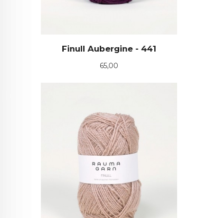
Finull Aubergine - 441
Pris
65,00