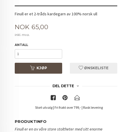
Finull er et 2-tråds kardegarn av 100% norsk ull
Pris
NOK
65,00
inkl. mva.
ANTALL
KJØP
ØNSKELISTE
DEL DETTE
Stort utvalg | Fri frakt over 799,- | Rask levering
PRODUKTINFO
Finull er en av våre store stoltheter med sitt enorme