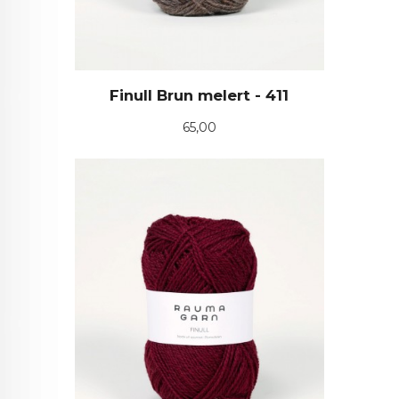
Finull Brun melert - 411
Pris
65,00