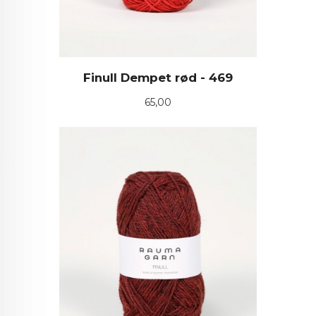
Finull Dempet rød - 469
Pris
65,00