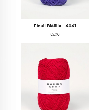
Finull Blålilla - 4041
Pris
65,00