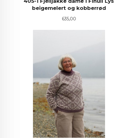
405-1 Fjelljakke dame i Finull Lys
beigemelert og kobberrød
Pris
635,00