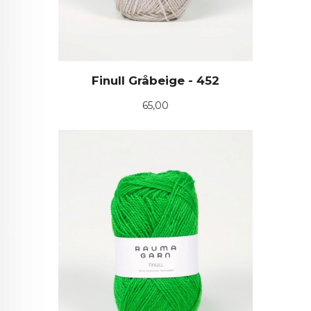
Finull Gråbeige - 452
Pris
65,00