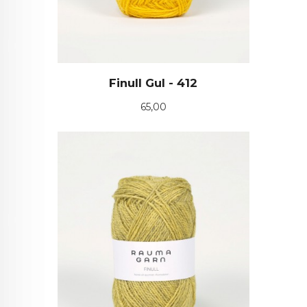
Finull Gul - 412
Pris
65,00