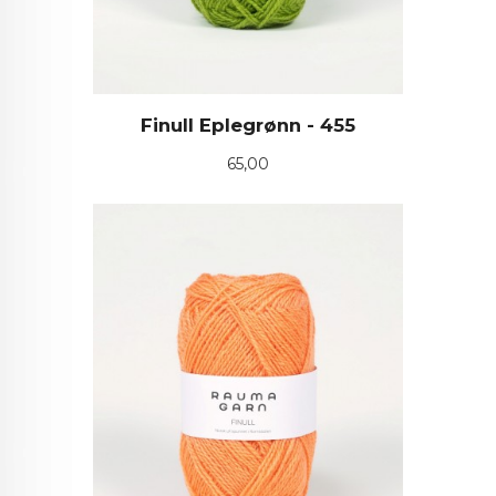
Finull Eplegrønn - 455
Pris
65,00