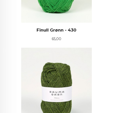
Finull Grønn - 430
Pris
65,00