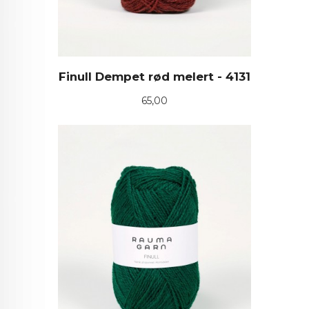
Finull Dempet rød melert - 4131
Pris
65,00