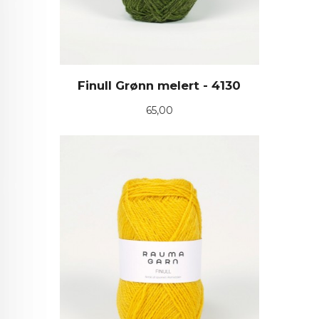
Finull Grønn melert - 4130
Pris
65,00