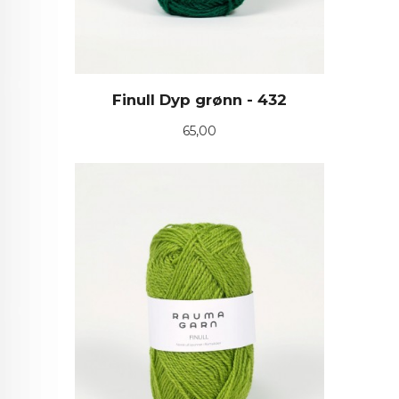
Finull Dyp grønn - 432
Pris
65,00