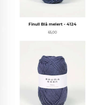
Finull Blå melert - 4124
Pris
65,00