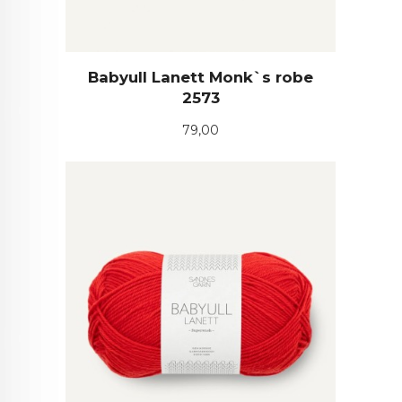
Babyull Lanett Monk`s robe
2573
Pris
79,00