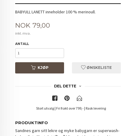
BABYULL LANETT inneholder 100 % merinoull.
Pris
NOK
79,00
inkl. mva.
ANTALL
KJØP
ØNSKELISTE
DEL DETTE
Stort utvalg | Fri frakt over 799,- | Rask levering
PRODUKTINFO
Sandnes garn sitt lekre og myke babygarn er superwash-