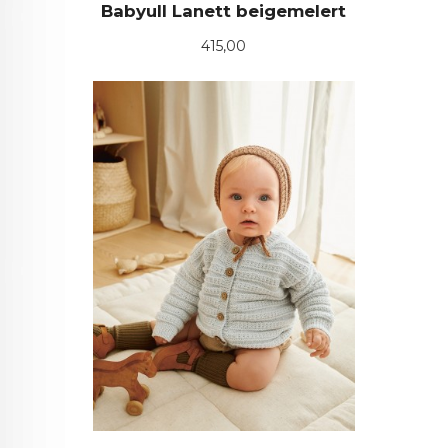
Babyull Lanett beigemelert
Pris
415,00