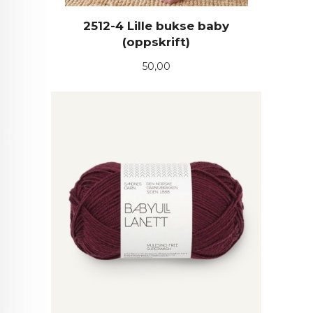
2512-4 Lille bukse baby
(oppskrift)
Pris
50,00