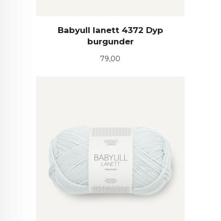
Babyull lanett 4372 Dyp
burgunder
Pris
79,00