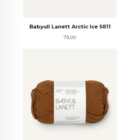
Babyull Lanett Arctic Ice 5811
Pris
79,00