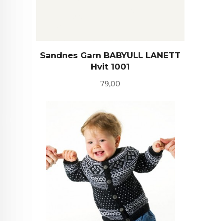
Sandnes Garn BABYULL LANETT
Hvit 1001
Pris
79,00