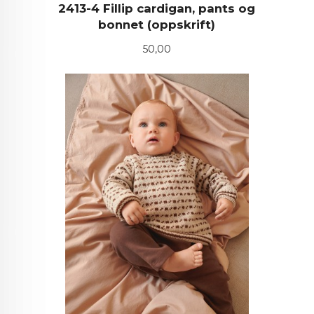
2413-4 Fillip cardigan, pants og
bonnet (oppskrift)
Pris
50,00