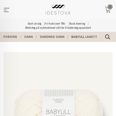
Gå
0
til
innholdet
Stort utvalg
Fri frakt over 799,-
Rask levering
Meld deg på nyhetsbrevet vårt for å holde deg oppdatert
FORSIDE
GARN
SANDNES GARN
BABYULL LANETT