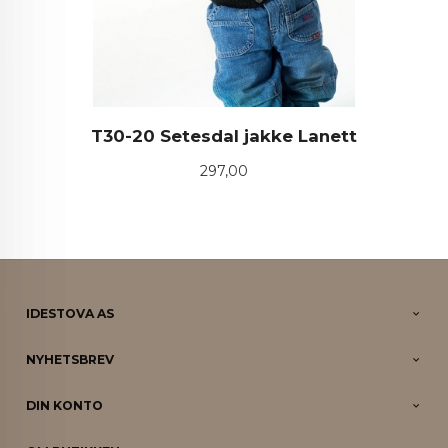
T30-20 Setesdal jakke Lanett
Pris
297,00
IDESTOVA AS
NYHETSBREV
DIN KONTO