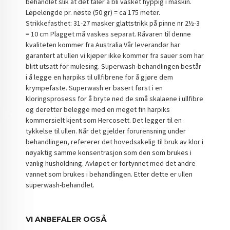
behandlet slik at det tåler å bli vasket hyppig i maskin.
Løpelengde pr. nøste (50 gr) = ca 175 meter.
Strikkefasthet: 31-27 masker glattstrikk på pinne nr 2½-3
= 10 cm Plagget må vaskes separat. Råvaren til denne
kvaliteten kommer fra Australia Vår leverandør har
garantert at ullen vi kjøper ikke kommer fra sauer som har
blitt utsatt for mulesing. Superwash-behandlingen består
i å legge en harpiks til ullfibrene for å gjøre dem
krympefaste. Superwash er basert først i en
kloringsprosess for å bryte ned de små skalaene i ullfibre
og deretter belegge med en meget fin harpiks
kommersielt kjent som Hercosett. Det legger til en
tykkelse til ullen. Når det gjelder forurensning under
behandlingen, refererer det hovedsakelig til bruk av klor i
nøyaktig samme konsentrasjon som den som brukes i
vanlig husholdning. Avløpet er fortynnet med det andre
vannet som brukes i behandlingen. Etter dette er ullen
superwash-behandlet.
VI ANBEFALER OGSÅ