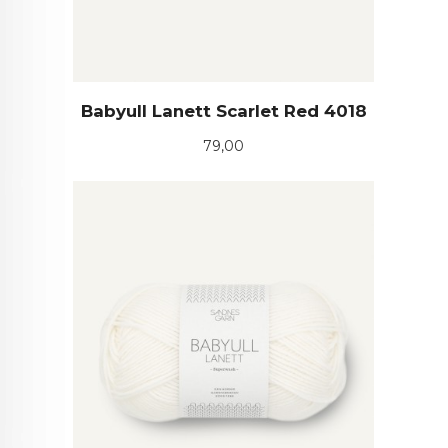
Babyull Lanett Scarlet Red 4018
Pris
79,00